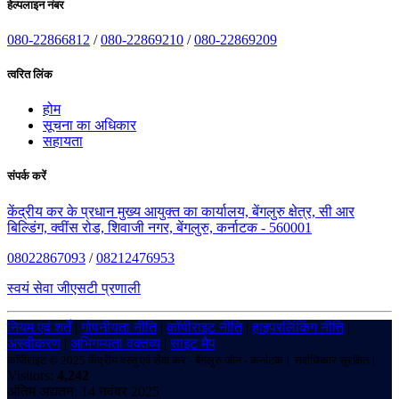
हेल्पलाइन नंबर
080-22866812
/
080-22869210
/
080-22869209
त्वरित लिंक
होम
सूचना का अधिकार
सहायता
संपर्क करें
केंद्रीय कर के प्रधान मुख्य आयुक्त का कार्यालय, बेंगलुरु क्षेत्र, सी आर
बिल्डिंग, क्वींस रोड, शिवाजी नगर, बेंगलुरु, कर्नाटक - 560001
08022867093
/
08212476953
स्वयं सेवा जीएसटी प्रणाली
नियम एवं शर्तें
|
गोपनीयता नीति
|
कॉपीराइट नीति
|
हाइपरलिंकिंग नीति
|
अस्वीकरण
|
अभिगम्यता वक्तव्य
|
साइट मैप
कॉपीराइट © 2025 केंद्रीय वस्तु एवं सेवा कर - बेंगलुरु ज़ोन - कर्नाटक। सर्वाधिकार सुरक्षित।
Visitors:
4,242
अंतिम अद्यतन: 14 नवंबर 2025