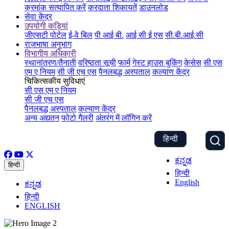
क्रमांक सत्यापित करें
करदाता शिकायतें
डाउनलोड
सेवा केंद्र
उपयोगी कड़ियां
जीएसटी पोर्टल
ई-वे बिल
पी आई बी.
आई सी ई एस
सी.बी.आई.सी
राजभाषा अनुभाग
विभागीय अधिकारी
स्थानांतरण/तैनाती
वरिष्ठता सूची
फार्म
गेस्ट हाउस बुकिंग
केसेस
सी एस
एम ए नियम
सी जी एच एस
पैनलबद्ध अस्पताल
कल्याण केंद्र
चिकित्सकीय सुविधाएं
सी एस एम ए नियम
सी जी एच एस
पैनलबद्ध अस्पताल
कल्याण केंद्र
अन्य अद्यतन
फोटो गैलरी
अंतरंग में लॉगिन करें
हिन्दी
ಕನ್ನಡ
हिन्दी
हिन्दी
English
ಕನ್ನಡ
हिन्दी
ENGLISH