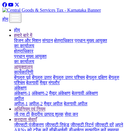
होम
होम
हमारे बारे में
विजन और मिशन
संगठन
क्षेत्राधिकार
प्रधान मुख्य आयुक्त
का कार्यालय
क्षेत्राधिकार
प्रधान मुख्य आयुक्त
का कार्यालय
आयुक्तालय
कार्यकारिणी
बेंगलुरु पूर्व
बेंगलुरु उत्तर
बेंगलुरु उत्तर पश्चिम
बेंगलुरु दक्षिण
बेंगलुरु
पश्चिम
बेलगावी
मैसूर
मंगलौर
अंकेक्षण
अंकेक्षण-1
अंकेक्षण-2
मैसूर अंकेक्षण
बेलगावी अंकेक्षण
अपील
अपील-1
अपील-2
मैसूर अपील
बेलगावी अपील
अधिनियम एवं नियम
जी एस टी
केंद्रीय उत्पाद शुल्क
सेवा कर
करदाता सेवाएँ
जीएसटी पंजीकरण
जीएसटी रिफंड
जीएसटी रिटर्न
जीएसटी दरें
अपने
ARNs को ट्रैक करें
सीबीआईसी डीआईएन सत्यापित करें
समस्या