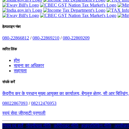
हेल्पलाइन नंबर
080-22866812
/
080-22869210
/
080-22869209
त्वरित लिंक
होम
सूचना का अधिकार
सहायता
संपर्क करें
केंद्रीय कर के प्रधान मुख्य आयुक्त का कार्यालय, बेंगलुरु क्षेत्र, सी आर बिल्डि
08022867093
/
08212476953
स्वयं सेवा जीएसटी प्रणाली
नियम एवं शर्तें
|
गोपनीयता नीति
|
कॉपीराइट नीति
|
हाइपरलिंकिंग नीति
|
अस्वीक