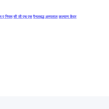
म ए नियम
सी जी एच एस
पैनलबद्ध अस्पताल
कल्याण केंद्र