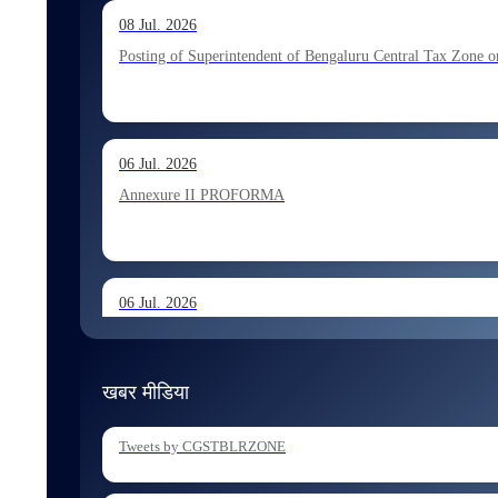
13 Jul. 2026
08 Jul. 2026
Allocation of Executive Assistant recommended for appoint
Posting of Superintendent of Bengaluru Central Tax Zone on
10 Jul. 2026
06 Jul. 2026
Allocation of Tax Assistant recommended for appointment 
Annexure II PROFORMA
06 Jul. 2026
Annexure I August 2026 Exam
खबर मीडिया
06 Jul. 2026
Tweets by CGSTBLRZONE
Holding of Departmental Examination of Inspectors of Cent