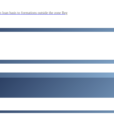
ment by SSC on the basis of result of CombIned Graduate Level E
 loan basis to formations outside the zone Reg
by SSC on U hRM the basis of result of Combined Graduate Level E
और लोड करें
ral Tax and Central Excise for Confirmation from 05082026 to 07