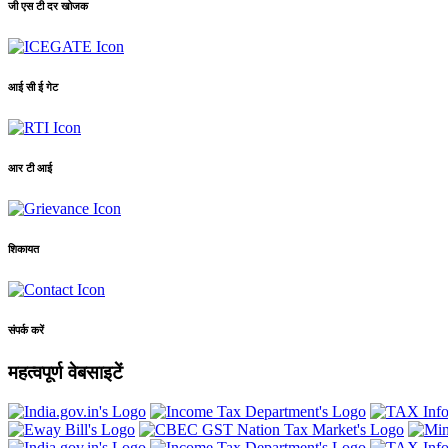
जी एस टी दर खोजक
आई सी ई गेट
आर टी आई
शिकायत
संपर्क करें
महत्वपूर्ण वेबसाइटें