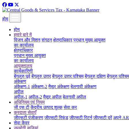
होम
होम
हमारे बारे में
विजन और मिशन
संगठन
क्षेत्राधिकार
प्रधान मुख्य आयुक्त
का कार्यालय
क्षेत्राधिकार
प्रधान मुख्य आयुक्त
का कार्यालय
आयुक्तालय
कार्यकारिणी
बेंगलुरु पूर्व
बेंगलुरु उत्तर
बेंगलुरु उत्तर पश्चिम
बेंगलुरु दक्षिण
बेंगलुरु पश्चि
अंकेक्षण
अंकेक्षण-1
अंकेक्षण-2
मैसूर अंकेक्षण
बेलगावी अंकेक्षण
अपील
अपील-1
अपील-2
मैसूर अपील
बेलगावी अपील
अधिनियम एवं नियम
जी एस टी
केंद्रीय उत्पाद शुल्क
सेवा कर
करदाता सेवाएँ
जीएसटी पंजीकरण
जीएसटी रिफंड
जीएसटी रिटर्न
जीएसटी दरें
अपने ARN
सेवा केंद्र
उपयोगी कड़ियां