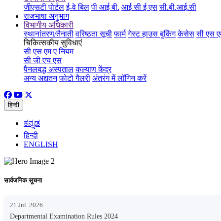
जीएसटी पोर्टल
ई-वे बिल
पी आई बी.
आई सी ई एस
सी.बी.आई.सी
राजभाषा अनुभाग
विभागीय अधिकारी
स्थानांतरण/तैनाती
वरिष्ठता सूची
फार्म
गेस्ट हाउस बुकिंग
केसेस
सी एस ए
चिकित्सकीय सुविधाएं
सी एस एम ए नियम
सी जी एच एस
पैनलबद्ध अस्पताल
कल्याण केंद्र
अन्य अद्यतन
फोटो गैलरी
अंतरंग में लॉगिन करें
हिन्दी
ಕನ್ನಡ
हिन्दी
ENGLISH
सार्वजनिक सूचना
21 Jul. 2026
Departmental Examination Rules 2024