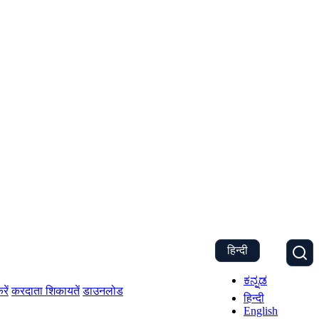
हिन्दी
ಕನ್ನಡ
रें
करदाता शिकायतें
डाउनलोड
हिन्दी
English