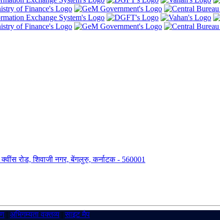
ंग, क्वींस रोड, शिवाजी नगर, बेंगलुरु, कर्नाटक - 560001
रण
|
अभिगम्यता वक्तव्य
|
साइट मैप