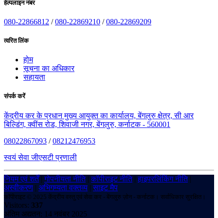
हेल्पलाइन नंबर
080-22866812
/
080-22869210
/
080-22869209
त्वरित लिंक
होम
सूचना का अधिकार
सहायता
संपर्क करें
केंद्रीय कर के प्रधान मुख्य आयुक्त का कार्यालय, बेंगलुरु क्षेत्र, सी आर
बिल्डिंग, क्वींस रोड, शिवाजी नगर, बेंगलुरु, कर्नाटक - 560001
08022867093
/
08212476953
स्वयं सेवा जीएसटी प्रणाली
नियम एवं शर्तें
|
गोपनीयता नीति
|
कॉपीराइट नीति
|
हाइपरलिंकिंग नीति
|
अस्वीकरण
|
अभिगम्यता वक्तव्य
|
साइट मैप
कॉपीराइट © 2025 केंद्रीय वस्तु एवं सेवा कर - बेंगलुरु ज़ोन - कर्नाटक। सर्वाधिकार सुरक्षित।
Visitors:
337
अंतिम अद्यतन: 14 नवंबर 2025