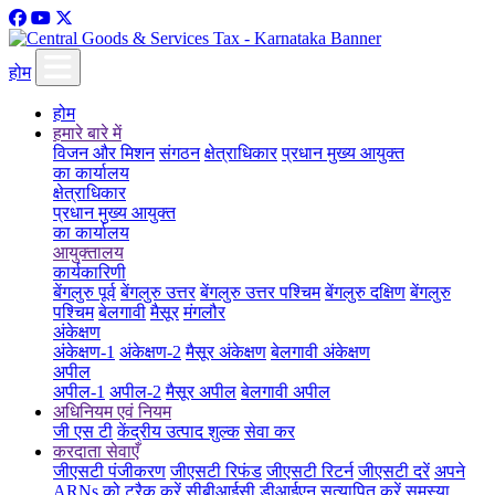
होम
होम
हमारे बारे में
विजन और मिशन
संगठन
क्षेत्राधिकार
प्रधान मुख्य आयुक्त
का कार्यालय
क्षेत्राधिकार
प्रधान मुख्य आयुक्त
का कार्यालय
आयुक्तालय
कार्यकारिणी
बेंगलुरु पूर्व
बेंगलुरु उत्तर
बेंगलुरु उत्तर पश्चिम
बेंगलुरु दक्षिण
बेंगलुरु
पश्चिम
बेलगावी
मैसूर
मंगलौर
अंकेक्षण
अंकेक्षण-1
अंकेक्षण-2
मैसूर अंकेक्षण
बेलगावी अंकेक्षण
अपील
अपील-1
अपील-2
मैसूर अपील
बेलगावी अपील
अधिनियम एवं नियम
जी एस टी
केंद्रीय उत्पाद शुल्क
सेवा कर
करदाता सेवाएँ
जीएसटी पंजीकरण
जीएसटी रिफंड
जीएसटी रिटर्न
जीएसटी दरें
अपने
ARNs को ट्रैक करें
सीबीआईसी डीआईएन सत्यापित करें
समस्या