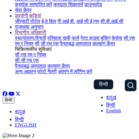
क्रमांक सत्यापित करें
करदाता शिकायतें
डाउनलोड
सेवा केंद्र
उपयोगी कड़ियां
जीएसटी पोर्टल
ई-वे बिल
पी आई बी.
आई सी ई एस
सी.बी.आई.सी
राजभाषा अनुभाग
विभागीय अधिकारी
स्थानांतरण/तैनाती
वरिष्ठता सूची
फार्म
गेस्ट हाउस बुकिंग
केसेस
सी एस
एम ए नियम
सी जी एच एस
पैनलबद्ध अस्पताल
कल्याण केंद्र
चिकित्सकीय सुविधाएं
सी एस एम ए नियम
सी जी एच एस
पैनलबद्ध अस्पताल
कल्याण केंद्र
अन्य अद्यतन
फोटो गैलरी
अंतरंग में लॉगिन करें
हिन्दी
ಕನ್ನಡ
हिन्दी
हिन्दी
English
ಕನ್ನಡ
हिन्दी
ENGLISH