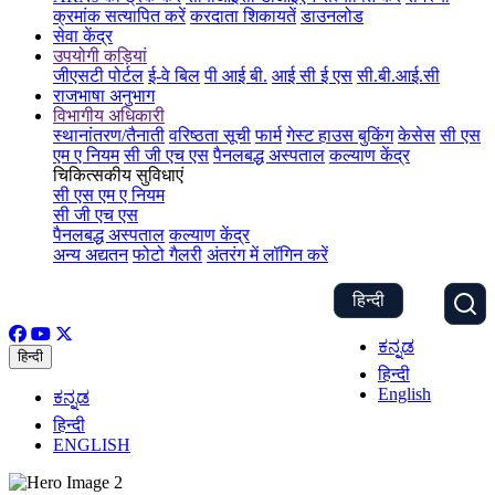
क्रमांक सत्यापित करें
करदाता शिकायतें
डाउनलोड
सेवा केंद्र
उपयोगी कड़ियां
जीएसटी पोर्टल
ई-वे बिल
पी आई बी.
आई सी ई एस
सी.बी.आई.सी
राजभाषा अनुभाग
विभागीय अधिकारी
स्थानांतरण/तैनाती
वरिष्ठता सूची
फार्म
गेस्ट हाउस बुकिंग
केसेस
सी एस
एम ए नियम
सी जी एच एस
पैनलबद्ध अस्पताल
कल्याण केंद्र
चिकित्सकीय सुविधाएं
सी एस एम ए नियम
सी जी एच एस
पैनलबद्ध अस्पताल
कल्याण केंद्र
अन्य अद्यतन
फोटो गैलरी
अंतरंग में लॉगिन करें
हिन्दी
ಕನ್ನಡ
हिन्दी
हिन्दी
English
ಕನ್ನಡ
हिन्दी
ENGLISH