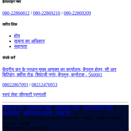
हेल्पलाइन नंबर
080-22866812
/
080-22869210
/
080-22869209
त्वरित लिंक
होम
सूचना का अधिकार
सहायता
संपर्क करें
केंद्रीय कर के प्रधान मुख्य आयुक्त का कार्यालय, बेंगलुरु क्षेत्र, सी आर
बिल्डिंग, क्वींस रोड, शिवाजी नगर, बेंगलुरु, कर्नाटक - 560001
08022867093
/
08212476953
स्वयं सेवा जीएसटी प्रणाली
नियम एवं शर्तें
|
गोपनीयता नीति
|
कॉपीराइट नीति
|
हाइपरलिंकिंग नीति
|
अस्वीकरण
|
अभिगम्यता वक्तव्य
|
साइट मैप
कॉपीराइट © 2025 केंद्रीय वस्तु एवं सेवा कर - बेंगलुरु ज़ोन - कर्नाटक। सर्वाधिकार सुरक्षित।
Visitors:
3,458
अंतिम अद्यतन: 14 नवंबर 2025