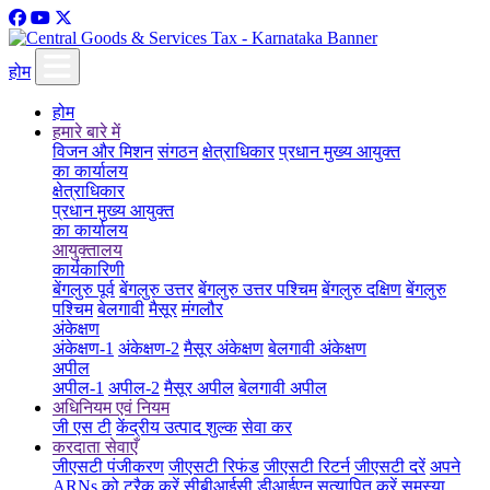
होम
होम
हमारे बारे में
विजन और मिशन
संगठन
क्षेत्राधिकार
प्रधान मुख्य आयुक्त
का कार्यालय
क्षेत्राधिकार
प्रधान मुख्य आयुक्त
का कार्यालय
आयुक्तालय
कार्यकारिणी
बेंगलुरु पूर्व
बेंगलुरु उत्तर
बेंगलुरु उत्तर पश्चिम
बेंगलुरु दक्षिण
बेंगलुरु
पश्चिम
बेलगावी
मैसूर
मंगलौर
अंकेक्षण
अंकेक्षण-1
अंकेक्षण-2
मैसूर अंकेक्षण
बेलगावी अंकेक्षण
अपील
अपील-1
अपील-2
मैसूर अपील
बेलगावी अपील
अधिनियम एवं नियम
जी एस टी
केंद्रीय उत्पाद शुल्क
सेवा कर
करदाता सेवाएँ
जीएसटी पंजीकरण
जीएसटी रिफंड
जीएसटी रिटर्न
जीएसटी दरें
अपने
ARNs को ट्रैक करें
सीबीआईसी डीआईएन सत्यापित करें
समस्या