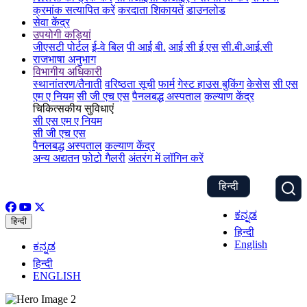
क्रमांक सत्यापित करें
करदाता शिकायतें
डाउनलोड
सेवा केंद्र
उपयोगी कड़ियां
जीएसटी पोर्टल
ई-वे बिल
पी आई बी.
आई सी ई एस
सी.बी.आई.सी
राजभाषा अनुभाग
विभागीय अधिकारी
स्थानांतरण/तैनाती
वरिष्ठता सूची
फार्म
गेस्ट हाउस बुकिंग
केसेस
सी एस
एम ए नियम
सी जी एच एस
पैनलबद्ध अस्पताल
कल्याण केंद्र
चिकित्सकीय सुविधाएं
सी एस एम ए नियम
सी जी एच एस
पैनलबद्ध अस्पताल
कल्याण केंद्र
अन्य अद्यतन
फोटो गैलरी
अंतरंग में लॉगिन करें
हिन्दी
ಕನ್ನಡ
हिन्दी
हिन्दी
English
ಕನ್ನಡ
हिन्दी
ENGLISH