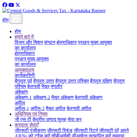
होम
होम
हमारे बारे में
विजन और मिशन
संगठन
क्षेत्राधिकार
प्रधान मुख्य आयुक्त
का कार्यालय
क्षेत्राधिकार
प्रधान मुख्य आयुक्त
का कार्यालय
आयुक्तालय
कार्यकारिणी
बेंगलुरु पूर्व
बेंगलुरु उत्तर
बेंगलुरु उत्तर पश्चिम
बेंगलुरु दक्षिण
बेंगलुरु
पश्चिम
बेलगावी
मैसूर
मंगलौर
अंकेक्षण
अंकेक्षण-1
अंकेक्षण-2
मैसूर अंकेक्षण
बेलगावी अंकेक्षण
अपील
अपील-1
अपील-2
मैसूर अपील
बेलगावी अपील
अधिनियम एवं नियम
जी एस टी
केंद्रीय उत्पाद शुल्क
सेवा कर
करदाता सेवाएँ
जीएसटी पंजीकरण
जीएसटी रिफंड
जीएसटी रिटर्न
जीएसटी दरें
अपने
ARNs को ट्रैक करें
सीबीआईसी डीआईएन सत्यापित करें
समस्या