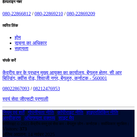
हेल्पलाइन नंबर
080-22866812
/
080-22869210
/
080-22869209
त्वरित लिंक
होम
सूचना का अधिकार
सहायता
संपर्क करें
केंद्रीय कर के प्रधान मुख्य आयुक्त का कार्यालय, बेंगलुरु क्षेत्र, सी आर
बिल्डिंग, क्वींस रोड, शिवाजी नगर, बेंगलुरु, कर्नाटक - 560001
08022867093
/
08212476953
स्वयं सेवा जीएसटी प्रणाली
नियम एवं शर्तें
|
गोपनीयता नीति
|
कॉपीराइट नीति
|
हाइपरलिंकिंग नीति
|
अस्वीकरण
|
अभिगम्यता वक्तव्य
|
साइट मैप
कॉपीराइट © 2025 केंद्रीय वस्तु एवं सेवा कर - बेंगलुरु ज़ोन - कर्नाटक। सर्वाधिकार सुरक्षित।
Visitors:
373
अंतिम अद्यतन: 14 नवंबर 2025