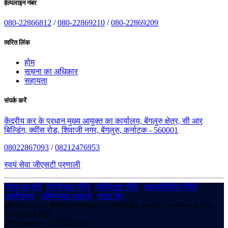
हेल्पलाइन नंबर
080-22866812
/
080-22869210
/
080-22869209
त्वरित लिंक
होम
सूचना का अधिकार
सहायता
संपर्क करें
केंद्रीय कर के प्रधान मुख्य आयुक्त का कार्यालय, बेंगलुरु क्षेत्र, सी आर
बिल्डिंग, क्वींस रोड, शिवाजी नगर, बेंगलुरु, कर्नाटक - 560001
08022867093
/
08212476953
स्वयं सेवा जीएसटी प्रणाली
नियम एवं शर्तें
|
गोपनीयता नीति
|
कॉपीराइट नीति
|
हाइपरलिंकिंग नीति
|
अस्वीकरण
|
अभिगम्यता वक्तव्य
|
साइट मैप
कॉपीराइट © 2025 केंद्रीय वस्तु एवं सेवा कर - बेंगलुरु ज़ोन - कर्नाटक। सर्वाधिकार सुरक्षित।
Visitors:
7,045
अंतिम अद्यतन: 14 नवंबर 2025