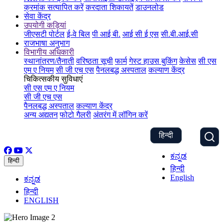
क्रमांक सत्यापित करें
करदाता शिकायतें
डाउनलोड
सेवा केंद्र
उपयोगी कड़ियां
जीएसटी पोर्टल
ई-वे बिल
पी आई बी.
आई सी ई एस
सी.बी.आई.सी
राजभाषा अनुभाग
विभागीय अधिकारी
स्थानांतरण/तैनाती
वरिष्ठता सूची
फार्म
गेस्ट हाउस बुकिंग
केसेस
सी एस
एम ए नियम
सी जी एच एस
पैनलबद्ध अस्पताल
कल्याण केंद्र
चिकित्सकीय सुविधाएं
सी एस एम ए नियम
सी जी एच एस
पैनलबद्ध अस्पताल
कल्याण केंद्र
अन्य अद्यतन
फोटो गैलरी
अंतरंग में लॉगिन करें
हिन्दी
ಕನ್ನಡ
हिन्दी
हिन्दी
English
ಕನ್ನಡ
हिन्दी
ENGLISH