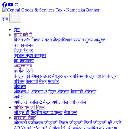
होम
होम
हमारे बारे में
विजन और मिशन
संगठन
क्षेत्राधिकार
प्रधान मुख्य आयुक्त
का कार्यालय
क्षेत्राधिकार
प्रधान मुख्य आयुक्त
का कार्यालय
आयुक्तालय
कार्यकारिणी
बेंगलुरु पूर्व
बेंगलुरु उत्तर
बेंगलुरु उत्तर पश्चिम
बेंगलुरु दक्षिण
बेंगलुरु
पश्चिम
बेलगावी
मैसूर
मंगलौर
अंकेक्षण
अंकेक्षण-1
अंकेक्षण-2
मैसूर अंकेक्षण
बेलगावी अंकेक्षण
अपील
अपील-1
अपील-2
मैसूर अपील
बेलगावी अपील
अधिनियम एवं नियम
जी एस टी
केंद्रीय उत्पाद शुल्क
सेवा कर
करदाता सेवाएँ
जीएसटी पंजीकरण
जीएसटी रिफंड
जीएसटी रिटर्न
जीएसटी दरें
अपने
ARNs को ट्रैक करें
सीबीआईसी डीआईएन सत्यापित करें
समस्या