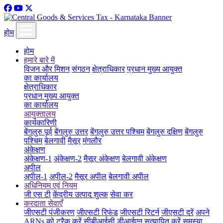
होम
होम
हमारे बारे में
विजन और मिशन
संगठन
क्षेत्राधिकार
प्रधान मुख्य आयुक्त
का कार्यालय
क्षेत्राधिकार
प्रधान मुख्य आयुक्त
का कार्यालय
आयुक्तालय
कार्यकारिणी
बेंगलुरु पूर्व
बेंगलुरु उत्तर
बेंगलुरु उत्तर पश्चिम
बेंगलुरु दक्षिण
बेंगलुरु
पश्चिम
बेलगावी
मैसूर
मंगलौर
अंकेक्षण
अंकेक्षण-1
अंकेक्षण-2
मैसूर अंकेक्षण
बेलगावी अंकेक्षण
अपील
अपील-1
अपील-2
मैसूर अपील
बेलगावी अपील
अधिनियम एवं नियम
जी एस टी
केंद्रीय उत्पाद शुल्क
सेवा कर
करदाता सेवाएँ
जीएसटी पंजीकरण
जीएसटी रिफंड
जीएसटी रिटर्न
जीएसटी दरें
अपने
ARNs को ट्रैक करें
सीबीआईसी डीआईएन सत्यापित करें
समस्या