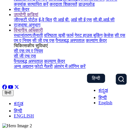
क्रमांक सत्यापित करें
करदाता शिकायतें
डाउनलोड
सेवा केंद्र
उपयोगी कड़ियां
जीएसटी पोर्टल
ई-वे बिल
पी आई बी.
आई सी ई एस
सी.बी.आई.सी
राजभाषा अनुभाग
विभागीय अधिकारी
स्थानांतरण/तैनाती
वरिष्ठता सूची
फार्म
गेस्ट हाउस बुकिंग
केसेस
सी एस
एम ए नियम
सी जी एच एस
पैनलबद्ध अस्पताल
कल्याण केंद्र
चिकित्सकीय सुविधाएं
सी एस एम ए नियम
सी जी एच एस
पैनलबद्ध अस्पताल
कल्याण केंद्र
अन्य अद्यतन
फोटो गैलरी
अंतरंग में लॉगिन करें
हिन्दी
ಕನ್ನಡ
हिन्दी
हिन्दी
English
ಕನ್ನಡ
हिन्दी
ENGLISH