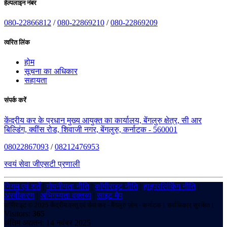
हेल्पलाइन नंबर
080-22866812
/
080-22869210
/
080-22869209
त्वरित लिंक
होम
सूचना का अधिकार
सहायता
संपर्क करें
केंद्रीय कर के प्रधान मुख्य आयुक्त का कार्यालय, बेंगलुरु क्षेत्र, सी आर
बिल्डिंग, क्वींस रोड, शिवाजी नगर, बेंगलुरु, कर्नाटक - 560001
08022867093
/
08212476953
स्वयं सेवा जीएसटी प्रणाली
नियम एवं शर्तें
|
गोपनीयता नीति
|
कॉपीराइट नीति
|
हाइपरलिंकिंग नीति
|
अस्वीकरण
|
अभिगम्यता वक्तव्य
|
साइट मैप
कॉपीराइट © 2025 केंद्रीय वस्तु एवं सेवा कर - बेंगलुरु ज़ोन - कर्नाटक। सर्वाधिकार सुरक्षित।
Visitors:
365
अंतिम अद्यतन: 14 नवंबर 2025