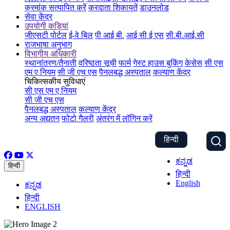
क्रमांक सत्यापित करें
करदाता शिकायतें
डाउनलोड
सेवा केंद्र
उपयोगी कड़ियां
जीएसटी पोर्टल
ई-वे बिल
पी आई बी.
आई सी ई एस
सी.बी.आई.सी
राजभाषा अनुभाग
विभागीय अधिकारी
स्थानांतरण/तैनाती
वरिष्ठता सूची
फार्म
गेस्ट हाउस बुकिंग
केसेस
सी एस
एम ए नियम
सी जी एच एस
पैनलबद्ध अस्पताल
कल्याण केंद्र
चिकित्सकीय सुविधाएं
सी एस एम ए नियम
सी जी एच एस
पैनलबद्ध अस्पताल
कल्याण केंद्र
अन्य अद्यतन
फोटो गैलरी
अंतरंग में लॉगिन करें
हिन्दी
ಕನ್ನಡ
हिन्दी
हिन्दी
English
ಕನ್ನಡ
हिन्दी
ENGLISH