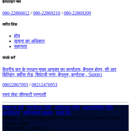
हेल्पलाइन नंबर
080-22866812
/
080-22869210
/
080-22869209
त्वरित लिंक
होम
सूचना का अधिकार
सहायता
संपर्क करें
केंद्रीय कर के प्रधान मुख्य आयुक्त का कार्यालय, बेंगलुरु क्षेत्र, सी आर
बिल्डिंग, क्वींस रोड, शिवाजी नगर, बेंगलुरु, कर्नाटक - 560001
08022867093
/
08212476953
स्वयं सेवा जीएसटी प्रणाली
नियम एवं शर्तें
|
गोपनीयता नीति
|
कॉपीराइट नीति
|
हाइपरलिंकिंग नीति
|
अस्वीकरण
|
अभिगम्यता वक्तव्य
|
साइट मैप
कॉपीराइट © 2025 केंद्रीय वस्तु एवं सेवा कर - बेंगलुरु ज़ोन - कर्नाटक। सर्वाधिकार सुरक्षित।
Visitors:
2,445
अंतिम अद्यतन: 14 नवंबर 2025