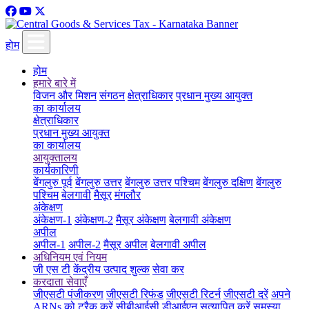
होम
होम
हमारे बारे में
विजन और मिशन
संगठन
क्षेत्राधिकार
प्रधान मुख्य आयुक्त
का कार्यालय
क्षेत्राधिकार
प्रधान मुख्य आयुक्त
का कार्यालय
आयुक्तालय
कार्यकारिणी
बेंगलुरु पूर्व
बेंगलुरु उत्तर
बेंगलुरु उत्तर पश्चिम
बेंगलुरु दक्षिण
बेंगलुरु
पश्चिम
बेलगावी
मैसूर
मंगलौर
अंकेक्षण
अंकेक्षण-1
अंकेक्षण-2
मैसूर अंकेक्षण
बेलगावी अंकेक्षण
अपील
अपील-1
अपील-2
मैसूर अपील
बेलगावी अपील
अधिनियम एवं नियम
जी एस टी
केंद्रीय उत्पाद शुल्क
सेवा कर
करदाता सेवाएँ
जीएसटी पंजीकरण
जीएसटी रिफंड
जीएसटी रिटर्न
जीएसटी दरें
अपने
ARNs को ट्रैक करें
सीबीआईसी डीआईएन सत्यापित करें
समस्या