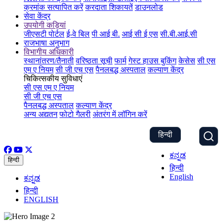
क्रमांक सत्यापित करें
करदाता शिकायतें
डाउनलोड
सेवा केंद्र
उपयोगी कड़ियां
जीएसटी पोर्टल
ई-वे बिल
पी आई बी.
आई सी ई एस
सी.बी.आई.सी
राजभाषा अनुभाग
विभागीय अधिकारी
स्थानांतरण/तैनाती
वरिष्ठता सूची
फार्म
गेस्ट हाउस बुकिंग
केसेस
सी एस
एम ए नियम
सी जी एच एस
पैनलबद्ध अस्पताल
कल्याण केंद्र
चिकित्सकीय सुविधाएं
सी एस एम ए नियम
सी जी एच एस
पैनलबद्ध अस्पताल
कल्याण केंद्र
अन्य अद्यतन
फोटो गैलरी
अंतरंग में लॉगिन करें
हिन्दी
ಕನ್ನಡ
हिन्दी
हिन्दी
English
ಕನ್ನಡ
हिन्दी
ENGLISH