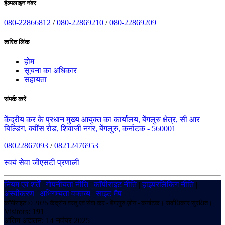
हेल्पलाइन नंबर
080-22866812
/
080-22869210
/
080-22869209
त्वरित लिंक
होम
सूचना का अधिकार
सहायता
संपर्क करें
केंद्रीय कर के प्रधान मुख्य आयुक्त का कार्यालय, बेंगलुरु क्षेत्र, सी आर
बिल्डिंग, क्वींस रोड, शिवाजी नगर, बेंगलुरु, कर्नाटक - 560001
08022867093
/
08212476953
स्वयं सेवा जीएसटी प्रणाली
नियम एवं शर्तें
|
गोपनीयता नीति
|
कॉपीराइट नीति
|
हाइपरलिंकिंग नीति
|
अस्वीकरण
|
अभिगम्यता वक्तव्य
|
साइट मैप
कॉपीराइट © 2025 केंद्रीय वस्तु एवं सेवा कर - बेंगलुरु ज़ोन - कर्नाटक। सर्वाधिकार सुरक्षित।
Visitors:
191
अंतिम अद्यतन: 14 नवंबर 2025