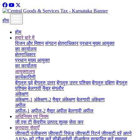
होम
होम
हमारे बारे में
विजन और मिशन
संगठन
क्षेत्राधिकार
प्रधान मुख्य आयुक्त
का कार्यालय
क्षेत्राधिकार
प्रधान मुख्य आयुक्त
का कार्यालय
आयुक्तालय
कार्यकारिणी
बेंगलुरु पूर्व
बेंगलुरु उत्तर
बेंगलुरु उत्तर पश्चिम
बेंगलुरु दक्षिण
बेंगलुरु
पश्चिम
बेलगावी
मैसूर
मंगलौर
अंकेक्षण
अंकेक्षण-1
अंकेक्षण-2
मैसूर अंकेक्षण
बेलगावी अंकेक्षण
अपील
अपील-1
अपील-2
मैसूर अपील
बेलगावी अपील
अधिनियम एवं नियम
जी एस टी
केंद्रीय उत्पाद शुल्क
सेवा कर
करदाता सेवाएँ
जीएसटी पंजीकरण
जीएसटी रिफंड
जीएसटी रिटर्न
जीएसटी दरें
अपने
ARNs को ट्रैक करें
सीबीआईसी डीआईएन सत्यापित करें
समस्या