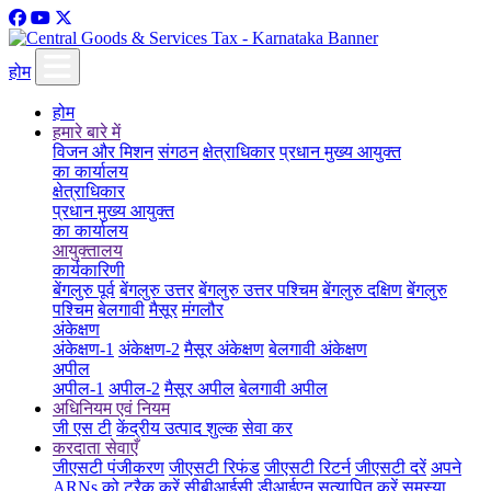
होम
होम
हमारे बारे में
विजन और मिशन
संगठन
क्षेत्राधिकार
प्रधान मुख्य आयुक्त
का कार्यालय
क्षेत्राधिकार
प्रधान मुख्य आयुक्त
का कार्यालय
आयुक्तालय
कार्यकारिणी
बेंगलुरु पूर्व
बेंगलुरु उत्तर
बेंगलुरु उत्तर पश्चिम
बेंगलुरु दक्षिण
बेंगलुरु
पश्चिम
बेलगावी
मैसूर
मंगलौर
अंकेक्षण
अंकेक्षण-1
अंकेक्षण-2
मैसूर अंकेक्षण
बेलगावी अंकेक्षण
अपील
अपील-1
अपील-2
मैसूर अपील
बेलगावी अपील
अधिनियम एवं नियम
जी एस टी
केंद्रीय उत्पाद शुल्क
सेवा कर
करदाता सेवाएँ
जीएसटी पंजीकरण
जीएसटी रिफंड
जीएसटी रिटर्न
जीएसटी दरें
अपने
ARNs को ट्रैक करें
सीबीआईसी डीआईएन सत्यापित करें
समस्या