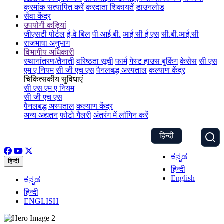
क्रमांक सत्यापित करें
करदाता शिकायतें
डाउनलोड
सेवा केंद्र
उपयोगी कड़ियां
जीएसटी पोर्टल
ई-वे बिल
पी आई बी.
आई सी ई एस
सी.बी.आई.सी
राजभाषा अनुभाग
विभागीय अधिकारी
स्थानांतरण/तैनाती
वरिष्ठता सूची
फार्म
गेस्ट हाउस बुकिंग
केसेस
सी एस
एम ए नियम
सी जी एच एस
पैनलबद्ध अस्पताल
कल्याण केंद्र
चिकित्सकीय सुविधाएं
सी एस एम ए नियम
सी जी एच एस
पैनलबद्ध अस्पताल
कल्याण केंद्र
अन्य अद्यतन
फोटो गैलरी
अंतरंग में लॉगिन करें
हिन्दी
ಕನ್ನಡ
हिन्दी
हिन्दी
English
ಕನ್ನಡ
हिन्दी
ENGLISH