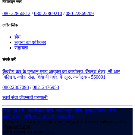
हेल्पलाइन नंबर
080-22866812
/
080-22869210
/
080-22869209
त्वरित लिंक
होम
सूचना का अधिकार
सहायता
संपर्क करें
केंद्रीय कर के प्रधान मुख्य आयुक्त का कार्यालय, बेंगलुरु क्षेत्र, सी आर
बिल्डिंग, क्वींस रोड, शिवाजी नगर, बेंगलुरु, कर्नाटक - 560001
08022867093
/
08212476953
स्वयं सेवा जीएसटी प्रणाली
नियम एवं शर्तें
|
गोपनीयता नीति
|
कॉपीराइट नीति
|
हाइपरलिंकिंग नीति
|
अस्वीकरण
|
अभिगम्यता वक्तव्य
|
साइट मैप
कॉपीराइट © 2025 केंद्रीय वस्तु एवं सेवा कर - बेंगलुरु ज़ोन - कर्नाटक। सर्वाधिकार सुरक्षित।
Visitors:
5,836
अंतिम अद्यतन: 14 नवंबर 2025