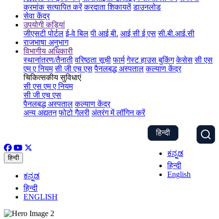
क्रमांक सत्यापित करें
करदाता शिकायतें
डाउनलोड
सेवा केंद्र
उपयोगी कड़ियां
जीएसटी पोर्टल
ई-वे बिल
पी आई बी.
आई सी ई एस
सी.बी.आई.सी
राजभाषा अनुभाग
विभागीय अधिकारी
स्थानांतरण/तैनाती
वरिष्ठता सूची
फार्म
गेस्ट हाउस बुकिंग
केसेस
सी एस
एम ए नियम
सी जी एच एस
पैनलबद्ध अस्पताल
कल्याण केंद्र
चिकित्सकीय सुविधाएं
सी एस एम ए नियम
सी जी एच एस
पैनलबद्ध अस्पताल
कल्याण केंद्र
अन्य अद्यतन
फोटो गैलरी
अंतरंग में लॉगिन करें
हिन्दी
ಕನ್ನಡ
हिन्दी
हिन्दी
English
ಕನ್ನಡ
हिन्दी
ENGLISH