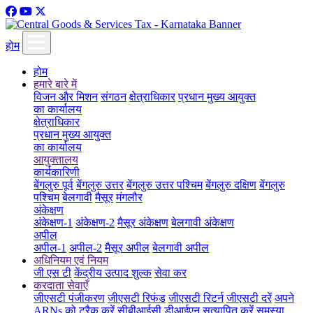
होम
होम
हमारे बारे में
विजन और मिशन
संगठन
क्षेत्राधिकार
प्रधान मुख्य आयुक्त
का कार्यालय
क्षेत्राधिकार
प्रधान मुख्य आयुक्त
का कार्यालय
आयुक्तालय
कार्यकारिणी
बेंगलुरु पूर्व
बेंगलुरु उत्तर
बेंगलुरु उत्तर पश्चिम
बेंगलुरु दक्षिण
बेंगलुरु
पश्चिम
बेलगावी
मैसूर
मंगलौर
अंकेक्षण
अंकेक्षण-1
अंकेक्षण-2
मैसूर अंकेक्षण
बेलगावी अंकेक्षण
अपील
अपील-1
अपील-2
मैसूर अपील
बेलगावी अपील
अधिनियम एवं नियम
जी एस टी
केंद्रीय उत्पाद शुल्क
सेवा कर
करदाता सेवाएँ
जीएसटी पंजीकरण
जीएसटी रिफंड
जीएसटी रिटर्न
जीएसटी दरें
अपने
ARNs को ट्रैक करें
सीबीआईसी डीआईएन सत्यापित करें
समस्या