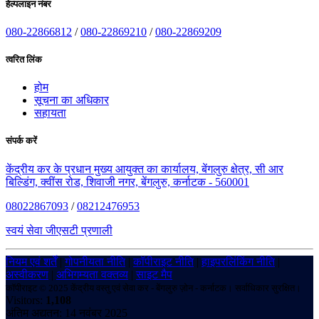
हेल्पलाइन नंबर
080-22866812
/
080-22869210
/
080-22869209
त्वरित लिंक
होम
सूचना का अधिकार
सहायता
संपर्क करें
केंद्रीय कर के प्रधान मुख्य आयुक्त का कार्यालय, बेंगलुरु क्षेत्र, सी आर
बिल्डिंग, क्वींस रोड, शिवाजी नगर, बेंगलुरु, कर्नाटक - 560001
08022867093
/
08212476953
स्वयं सेवा जीएसटी प्रणाली
नियम एवं शर्तें
|
गोपनीयता नीति
|
कॉपीराइट नीति
|
हाइपरलिंकिंग नीति
|
अस्वीकरण
|
अभिगम्यता वक्तव्य
|
साइट मैप
कॉपीराइट © 2025 केंद्रीय वस्तु एवं सेवा कर - बेंगलुरु ज़ोन - कर्नाटक। सर्वाधिकार सुरक्षित।
Visitors:
1,108
अंतिम अद्यतन: 14 नवंबर 2025