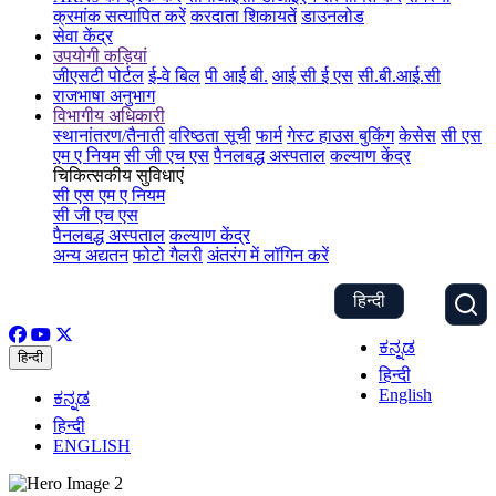
क्रमांक सत्यापित करें
करदाता शिकायतें
डाउनलोड
सेवा केंद्र
उपयोगी कड़ियां
जीएसटी पोर्टल
ई-वे बिल
पी आई बी.
आई सी ई एस
सी.बी.आई.सी
राजभाषा अनुभाग
विभागीय अधिकारी
स्थानांतरण/तैनाती
वरिष्ठता सूची
फार्म
गेस्ट हाउस बुकिंग
केसेस
सी एस
एम ए नियम
सी जी एच एस
पैनलबद्ध अस्पताल
कल्याण केंद्र
चिकित्सकीय सुविधाएं
सी एस एम ए नियम
सी जी एच एस
पैनलबद्ध अस्पताल
कल्याण केंद्र
अन्य अद्यतन
फोटो गैलरी
अंतरंग में लॉगिन करें
हिन्दी
ಕನ್ನಡ
हिन्दी
हिन्दी
English
ಕನ್ನಡ
हिन्दी
ENGLISH