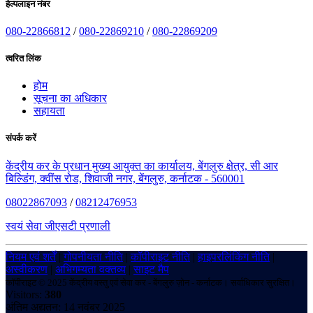
हेल्पलाइन नंबर
080-22866812
/
080-22869210
/
080-22869209
त्वरित लिंक
होम
सूचना का अधिकार
सहायता
संपर्क करें
केंद्रीय कर के प्रधान मुख्य आयुक्त का कार्यालय, बेंगलुरु क्षेत्र, सी आर
बिल्डिंग, क्वींस रोड, शिवाजी नगर, बेंगलुरु, कर्नाटक - 560001
08022867093
/
08212476953
स्वयं सेवा जीएसटी प्रणाली
नियम एवं शर्तें
|
गोपनीयता नीति
|
कॉपीराइट नीति
|
हाइपरलिंकिंग नीति
|
अस्वीकरण
|
अभिगम्यता वक्तव्य
|
साइट मैप
कॉपीराइट © 2025 केंद्रीय वस्तु एवं सेवा कर - बेंगलुरु ज़ोन - कर्नाटक। सर्वाधिकार सुरक्षित।
Visitors:
380
अंतिम अद्यतन: 14 नवंबर 2025