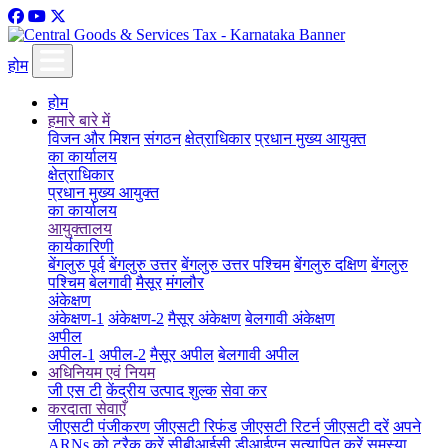
होम
होम
हमारे बारे में
विजन और मिशन
संगठन
क्षेत्राधिकार
प्रधान मुख्य आयुक्त
का कार्यालय
क्षेत्राधिकार
प्रधान मुख्य आयुक्त
का कार्यालय
आयुक्तालय
कार्यकारिणी
बेंगलुरु पूर्व
बेंगलुरु उत्तर
बेंगलुरु उत्तर पश्चिम
बेंगलुरु दक्षिण
बेंगलुरु
पश्चिम
बेलगावी
मैसूर
मंगलौर
अंकेक्षण
अंकेक्षण-1
अंकेक्षण-2
मैसूर अंकेक्षण
बेलगावी अंकेक्षण
अपील
अपील-1
अपील-2
मैसूर अपील
बेलगावी अपील
अधिनियम एवं नियम
जी एस टी
केंद्रीय उत्पाद शुल्क
सेवा कर
करदाता सेवाएँ
जीएसटी पंजीकरण
जीएसटी रिफंड
जीएसटी रिटर्न
जीएसटी दरें
अपने
ARNs को ट्रैक करें
सीबीआईसी डीआईएन सत्यापित करें
समस्या