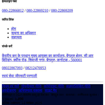
हेल्पलाइन नंबर
080-22866812
/
080-22869210
/
080-22869209
त्वरित लिंक
होम
सूचना का अधिकार
सहायता
संपर्क करें
केंद्रीय कर के प्रधान मुख्य आयुक्त का कार्यालय, बेंगलुरु क्षेत्र, सी आर
बिल्डिंग, क्वींस रोड, शिवाजी नगर, बेंगलुरु, कर्नाटक - 560001
08022867093
/
08212476953
स्वयं सेवा जीएसटी प्रणाली
नियम एवं शर्तें
|
गोपनीयता नीति
|
कॉपीराइट नीति
|
हाइपरलिंकिंग नीति
|
अस्वीकरण
|
अभिगम्यता वक्तव्य
|
साइट मैप
कॉपीराइट © 2025 केंद्रीय वस्तु एवं सेवा कर - बेंगलुरु ज़ोन - कर्नाटक। सर्वाधिकार सुरक्षित।
Visitors:
1,090
अंतिम अद्यतन: 14 नवंबर 2025