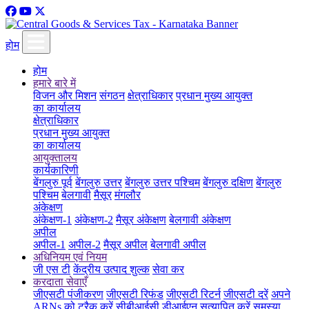
होम
होम
हमारे बारे में
विजन और मिशन
संगठन
क्षेत्राधिकार
प्रधान मुख्य आयुक्त
का कार्यालय
क्षेत्राधिकार
प्रधान मुख्य आयुक्त
का कार्यालय
आयुक्तालय
कार्यकारिणी
बेंगलुरु पूर्व
बेंगलुरु उत्तर
बेंगलुरु उत्तर पश्चिम
बेंगलुरु दक्षिण
बेंगलुरु
पश्चिम
बेलगावी
मैसूर
मंगलौर
अंकेक्षण
अंकेक्षण-1
अंकेक्षण-2
मैसूर अंकेक्षण
बेलगावी अंकेक्षण
अपील
अपील-1
अपील-2
मैसूर अपील
बेलगावी अपील
अधिनियम एवं नियम
जी एस टी
केंद्रीय उत्पाद शुल्क
सेवा कर
करदाता सेवाएँ
जीएसटी पंजीकरण
जीएसटी रिफंड
जीएसटी रिटर्न
जीएसटी दरें
अपने
ARNs को ट्रैक करें
सीबीआईसी डीआईएन सत्यापित करें
समस्या