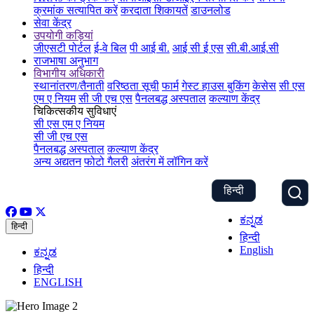
क्रमांक सत्यापित करें
करदाता शिकायतें
डाउनलोड
सेवा केंद्र
उपयोगी कड़ियां
जीएसटी पोर्टल
ई-वे बिल
पी आई बी.
आई सी ई एस
सी.बी.आई.सी
राजभाषा अनुभाग
विभागीय अधिकारी
स्थानांतरण/तैनाती
वरिष्ठता सूची
फार्म
गेस्ट हाउस बुकिंग
केसेस
सी एस
एम ए नियम
सी जी एच एस
पैनलबद्ध अस्पताल
कल्याण केंद्र
चिकित्सकीय सुविधाएं
सी एस एम ए नियम
सी जी एच एस
पैनलबद्ध अस्पताल
कल्याण केंद्र
अन्य अद्यतन
फोटो गैलरी
अंतरंग में लॉगिन करें
हिन्दी
ಕನ್ನಡ
हिन्दी
हिन्दी
English
ಕನ್ನಡ
हिन्दी
ENGLISH