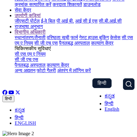
क्रमांक सत्यापित करें
करदाता शिकायतें
डाउनलोड
सेवा केंद्र
उपयोगी कड़ियां
जीएसटी पोर्टल
ई-वे बिल
पी आई बी.
आई सी ई एस
सी.बी.आई.सी
राजभाषा अनुभाग
विभागीय अधिकारी
स्थानांतरण/तैनाती
वरिष्ठता सूची
फार्म
गेस्ट हाउस बुकिंग
केसेस
सी एस
एम ए नियम
सी जी एच एस
पैनलबद्ध अस्पताल
कल्याण केंद्र
चिकित्सकीय सुविधाएं
सी एस एम ए नियम
सी जी एच एस
पैनलबद्ध अस्पताल
कल्याण केंद्र
अन्य अद्यतन
फोटो गैलरी
अंतरंग में लॉगिन करें
हिन्दी
ಕನ್ನಡ
हिन्दी
हिन्दी
English
ಕನ್ನಡ
हिन्दी
ENGLISH