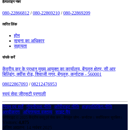
हेल्पलाइन नंबर
080-22866812
/
080-22869210
/
080-22869209
त्वरित लिंक
होम
सूचना का अधिकार
सहायता
संपर्क करें
केंद्रीय कर के प्रधान मुख्य आयुक्त का कार्यालय, बेंगलुरु क्षेत्र, सी आर
बिल्डिंग, क्वींस रोड, शिवाजी नगर, बेंगलुरु, कर्नाटक - 560001
08022867093
/
08212476953
स्वयं सेवा जीएसटी प्रणाली
नियम एवं शर्तें
|
गोपनीयता नीति
|
कॉपीराइट नीति
|
हाइपरलिंकिंग नीति
|
अस्वीकरण
|
अभिगम्यता वक्तव्य
|
साइट मैप
कॉपीराइट © 2025 केंद्रीय वस्तु एवं सेवा कर - बेंगलुरु ज़ोन - कर्नाटक। सर्वाधिकार सुरक्षित।
Visitors:
4,875
अंतिम अद्यतन: 14 नवंबर 2025