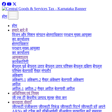
होम
होम
हमारे बारे में
विजन और मिशन
संगठन
क्षेत्राधिकार
प्रधान मुख्य आयुक्त
का कार्यालय
क्षेत्राधिकार
प्रधान मुख्य आयुक्त
का कार्यालय
आयुक्तालय
कार्यकारिणी
बेंगलुरु पूर्व
बेंगलुरु उत्तर
बेंगलुरु उत्तर पश्चिम
बेंगलुरु दक्षिण
बेंगलुरु
पश्चिम
बेलगावी
मैसूर
मंगलौर
अंकेक्षण
अंकेक्षण-1
अंकेक्षण-2
मैसूर अंकेक्षण
बेलगावी अंकेक्षण
अपील
अपील-1
अपील-2
मैसूर अपील
बेलगावी अपील
अधिनियम एवं नियम
जी एस टी
केंद्रीय उत्पाद शुल्क
सेवा कर
करदाता सेवाएँ
जीएसटी पंजीकरण
जीएसटी रिफंड
जीएसटी रिटर्न
जीएसटी दरें
अपने
ARNs को ट्रैक करें
सीबीआईसी डीआईएन सत्यापित करें
समस्या