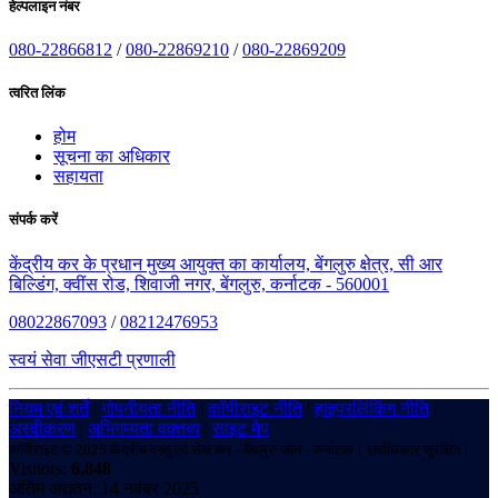
हेल्पलाइन नंबर
080-22866812
/
080-22869210
/
080-22869209
त्वरित लिंक
होम
सूचना का अधिकार
सहायता
संपर्क करें
केंद्रीय कर के प्रधान मुख्य आयुक्त का कार्यालय, बेंगलुरु क्षेत्र, सी आर
बिल्डिंग, क्वींस रोड, शिवाजी नगर, बेंगलुरु, कर्नाटक - 560001
08022867093
/
08212476953
स्वयं सेवा जीएसटी प्रणाली
नियम एवं शर्तें
|
गोपनीयता नीति
|
कॉपीराइट नीति
|
हाइपरलिंकिंग नीति
|
अस्वीकरण
|
अभिगम्यता वक्तव्य
|
साइट मैप
कॉपीराइट © 2025 केंद्रीय वस्तु एवं सेवा कर - बेंगलुरु ज़ोन - कर्नाटक। सर्वाधिकार सुरक्षित।
Visitors:
6,848
अंतिम अद्यतन: 14 नवंबर 2025