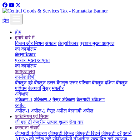
होम
होम
हमारे बारे में
विजन और मिशन
संगठन
क्षेत्राधिकार
प्रधान मुख्य आयुक्त
का कार्यालय
क्षेत्राधिकार
प्रधान मुख्य आयुक्त
का कार्यालय
आयुक्तालय
कार्यकारिणी
बेंगलुरु पूर्व
बेंगलुरु उत्तर
बेंगलुरु उत्तर पश्चिम
बेंगलुरु दक्षिण
बेंगलुरु
पश्चिम
बेलगावी
मैसूर
मंगलौर
अंकेक्षण
अंकेक्षण-1
अंकेक्षण-2
मैसूर अंकेक्षण
बेलगावी अंकेक्षण
अपील
अपील-1
अपील-2
मैसूर अपील
बेलगावी अपील
अधिनियम एवं नियम
जी एस टी
केंद्रीय उत्पाद शुल्क
सेवा कर
करदाता सेवाएँ
जीएसटी पंजीकरण
जीएसटी रिफंड
जीएसटी रिटर्न
जीएसटी दरें
अपने
ARNs को ट्रैक करें
सीबीआईसी डीआईएन सत्यापित करें
समस्या