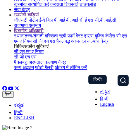
क्रमांक सत्यापित करें
करदाता शिकायतें
डाउनलोड
सेवा केंद्र
उपयोगी कड़ियां
जीएसटी पोर्टल
ई-वे बिल
पी आई बी.
आई सी ई एस
सी.बी.आई.सी
राजभाषा अनुभाग
विभागीय अधिकारी
स्थानांतरण/तैनाती
वरिष्ठता सूची
फार्म
गेस्ट हाउस बुकिंग
केसेस
सी एस
एम ए नियम
सी जी एच एस
पैनलबद्ध अस्पताल
कल्याण केंद्र
चिकित्सकीय सुविधाएं
सी एस एम ए नियम
सी जी एच एस
पैनलबद्ध अस्पताल
कल्याण केंद्र
अन्य अद्यतन
फोटो गैलरी
अंतरंग में लॉगिन करें
हिन्दी
ಕನ್ನಡ
हिन्दी
हिन्दी
English
ಕನ್ನಡ
हिन्दी
ENGLISH