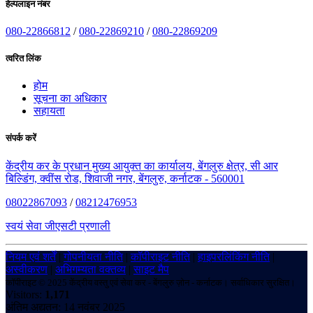
हेल्पलाइन नंबर
080-22866812
/
080-22869210
/
080-22869209
त्वरित लिंक
होम
सूचना का अधिकार
सहायता
संपर्क करें
केंद्रीय कर के प्रधान मुख्य आयुक्त का कार्यालय, बेंगलुरु क्षेत्र, सी आर
बिल्डिंग, क्वींस रोड, शिवाजी नगर, बेंगलुरु, कर्नाटक - 560001
08022867093
/
08212476953
स्वयं सेवा जीएसटी प्रणाली
नियम एवं शर्तें
|
गोपनीयता नीति
|
कॉपीराइट नीति
|
हाइपरलिंकिंग नीति
|
अस्वीकरण
|
अभिगम्यता वक्तव्य
|
साइट मैप
कॉपीराइट © 2025 केंद्रीय वस्तु एवं सेवा कर - बेंगलुरु ज़ोन - कर्नाटक। सर्वाधिकार सुरक्षित।
Visitors:
1,171
अंतिम अद्यतन: 14 नवंबर 2025