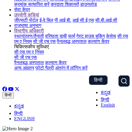
क्रमांक सत्यापित करें
करदाता शिकायतें
डाउनलोड
सेवा केंद्र
उपयोगी कड़ियां
जीएसटी पोर्टल
ई-वे बिल
पी आई बी.
आई सी ई एस
सी.बी.आई.सी
राजभाषा अनुभाग
विभागीय अधिकारी
स्थानांतरण/तैनाती
वरिष्ठता सूची
फार्म
गेस्ट हाउस बुकिंग
केसेस
सी एस
एम ए नियम
सी जी एच एस
पैनलबद्ध अस्पताल
कल्याण केंद्र
चिकित्सकीय सुविधाएं
सी एस एम ए नियम
सी जी एच एस
पैनलबद्ध अस्पताल
कल्याण केंद्र
अन्य अद्यतन
फोटो गैलरी
अंतरंग में लॉगिन करें
हिन्दी
ಕನ್ನಡ
हिन्दी
हिन्दी
English
ಕನ್ನಡ
हिन्दी
ENGLISH