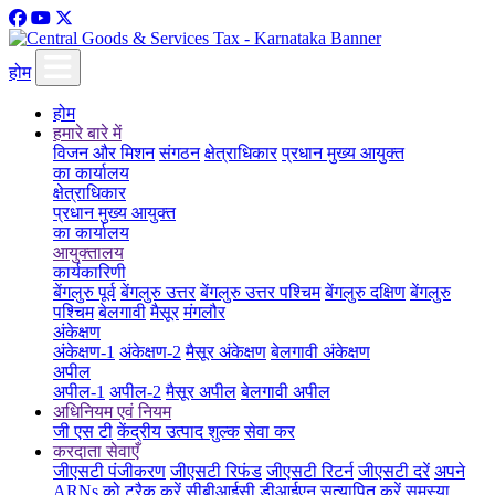
होम
होम
हमारे बारे में
विजन और मिशन
संगठन
क्षेत्राधिकार
प्रधान मुख्य आयुक्त
का कार्यालय
क्षेत्राधिकार
प्रधान मुख्य आयुक्त
का कार्यालय
आयुक्तालय
कार्यकारिणी
बेंगलुरु पूर्व
बेंगलुरु उत्तर
बेंगलुरु उत्तर पश्चिम
बेंगलुरु दक्षिण
बेंगलुरु
पश्चिम
बेलगावी
मैसूर
मंगलौर
अंकेक्षण
अंकेक्षण-1
अंकेक्षण-2
मैसूर अंकेक्षण
बेलगावी अंकेक्षण
अपील
अपील-1
अपील-2
मैसूर अपील
बेलगावी अपील
अधिनियम एवं नियम
जी एस टी
केंद्रीय उत्पाद शुल्क
सेवा कर
करदाता सेवाएँ
जीएसटी पंजीकरण
जीएसटी रिफंड
जीएसटी रिटर्न
जीएसटी दरें
अपने
ARNs को ट्रैक करें
सीबीआईसी डीआईएन सत्यापित करें
समस्या