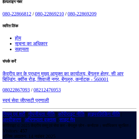
हेल्पलाइन नंबर
080-22866812
/
080-22869210
/
080-22869209
त्वरित लिंक
होम
सूचना का अधिकार
सहायता
संपर्क करें
केंद्रीय कर के प्रधान मुख्य आयुक्त का कार्यालय, बेंगलुरु क्षेत्र, सी आर
बिल्डिंग, क्वींस रोड, शिवाजी नगर, बेंगलुरु, कर्नाटक - 560001
08022867093
/
08212476953
स्वयं सेवा जीएसटी प्रणाली
नियम एवं शर्तें
|
गोपनीयता नीति
|
कॉपीराइट नीति
|
हाइपरलिंकिंग नीति
|
अस्वीकरण
|
अभिगम्यता वक्तव्य
|
साइट मैप
कॉपीराइट © 2025 केंद्रीय वस्तु एवं सेवा कर - बेंगलुरु ज़ोन - कर्नाटक। सर्वाधिकार सुरक्षित।
Visitors:
457
अंतिम अद्यतन: 14 नवंबर 2025