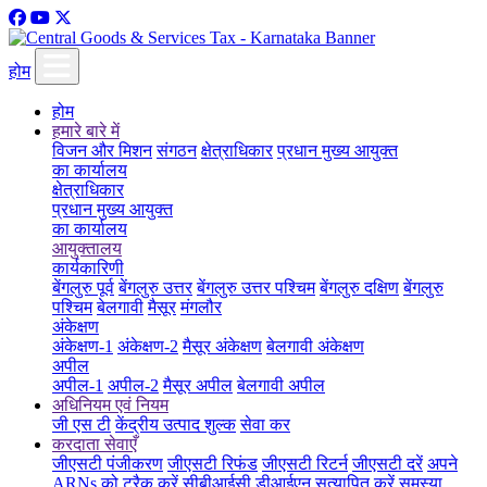
होम
होम
हमारे बारे में
विजन और मिशन
संगठन
क्षेत्राधिकार
प्रधान मुख्य आयुक्त
का कार्यालय
क्षेत्राधिकार
प्रधान मुख्य आयुक्त
का कार्यालय
आयुक्तालय
कार्यकारिणी
बेंगलुरु पूर्व
बेंगलुरु उत्तर
बेंगलुरु उत्तर पश्चिम
बेंगलुरु दक्षिण
बेंगलुरु
पश्चिम
बेलगावी
मैसूर
मंगलौर
अंकेक्षण
अंकेक्षण-1
अंकेक्षण-2
मैसूर अंकेक्षण
बेलगावी अंकेक्षण
अपील
अपील-1
अपील-2
मैसूर अपील
बेलगावी अपील
अधिनियम एवं नियम
जी एस टी
केंद्रीय उत्पाद शुल्क
सेवा कर
करदाता सेवाएँ
जीएसटी पंजीकरण
जीएसटी रिफंड
जीएसटी रिटर्न
जीएसटी दरें
अपने
ARNs को ट्रैक करें
सीबीआईसी डीआईएन सत्यापित करें
समस्या