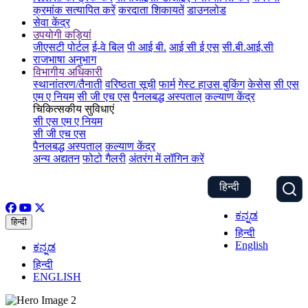
क्रमांक सत्यापित करें
करदाता शिकायतें
डाउनलोड
सेवा केंद्र
उपयोगी कड़ियां
जीएसटी पोर्टल
ई-वे बिल
पी आई बी.
आई सी ई एस
सी.बी.आई.सी
राजभाषा अनुभाग
विभागीय अधिकारी
स्थानांतरण/तैनाती
वरिष्ठता सूची
फार्म
गेस्ट हाउस बुकिंग
केसेस
सी एस
एम ए नियम
सी जी एच एस
पैनलबद्ध अस्पताल
कल्याण केंद्र
चिकित्सकीय सुविधाएं
सी एस एम ए नियम
सी जी एच एस
पैनलबद्ध अस्पताल
कल्याण केंद्र
अन्य अद्यतन
फोटो गैलरी
अंतरंग में लॉगिन करें
हिन्दी
ಕನ್ನಡ
हिन्दी
हिन्दी
English
ಕನ್ನಡ
हिन्दी
ENGLISH