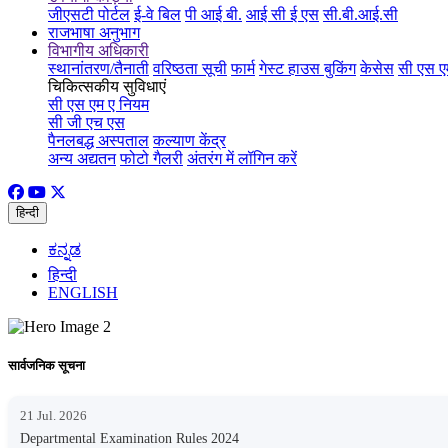
जीएसटी पोर्टल
ई-वे बिल
पी आई बी.
आई सी ई एस
सी.बी.आई.सी
राजभाषा अनुभाग
विभागीय अधिकारी
स्थानांतरण/तैनाती
वरिष्ठता सूची
फार्म
गेस्ट हाउस बुकिंग
केसेस
सी एस ए
चिकित्सकीय सुविधाएं
सी एस एम ए नियम
सी जी एच एस
पैनलबद्ध अस्पताल
कल्याण केंद्र
अन्य अद्यतन
फोटो गैलरी
अंतरंग में लॉगिन करें
हिन्दी
ಕನ್ನಡ
हिन्दी
ENGLISH
सार्वजनिक सूचना
21 Jul. 2026
Departmental Examination Rules 2024