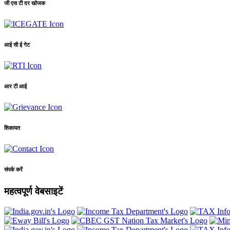
जी एस टी दर खोजक
आई सी ई गेट
आर टी आई
शिकायत
संपर्क करें
महत्वपूर्ण वेबसाइटें