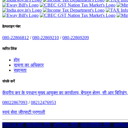
हेल्पलाइन नंबर
080-22866812
/
080-22869210
/
080-22869209
त्वरित लिंक
होम
सूचना का अधिकार
सहायता
संपर्क करें
केंद्रीय कर के प्रधान मुख्य आयुक्त का कार्यालय, बेंगलुरु क्षेत्र, सी आर बिल्डि
08022867093
/
08212476953
स्वयं सेवा जीएसटी प्रणाली
नियम एवं शर्तें
|
गोपनीयता नीति
|
कॉपीराइट नीति
|
हाइपरलिंकिंग नीति
|
अस्वीक