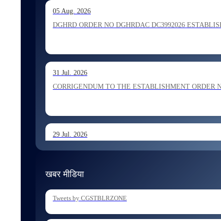
13 Jul. 2026
05 Aug. 2026
Allocation of Inspector recommended for appointment by S
DGHRD ORDER NO DGHRDAC DC3992026 ESTABLISHMENT 
13 Jul. 2026
31 Jul. 2026
Allocation of Executive Assistant recommended for appoint
CORRIGENDUM TO THE ESTABLISHMENT ORDER NO 1
29 Jul. 2026
ESTABLISHMENT ORDER NO 1962026 Transfer and Posting
खबर मीडिया
29 Jul. 2026
Tweets by CGSTBLRZONE
ESTABLISHMENT ORDER NO 1902026 Posting of Superintend