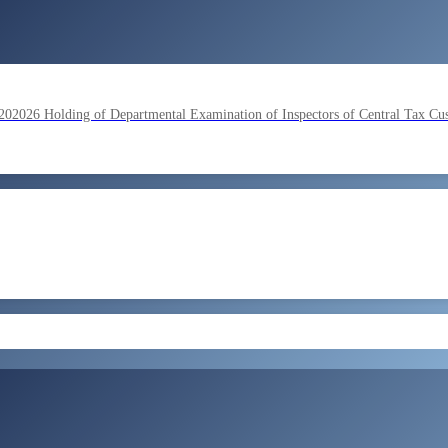
lding of Departmental Examination of Inspectors of Central Tax Cu
by SSC on the basis of result of Combined Graduate Level Examina