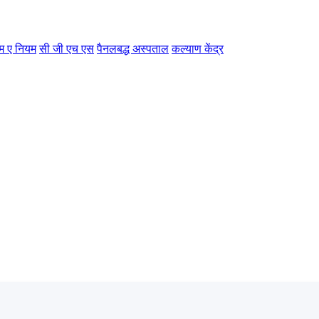
म ए नियम
सी जी एच एस
पैनलबद्ध अस्पताल
कल्याण केंद्र