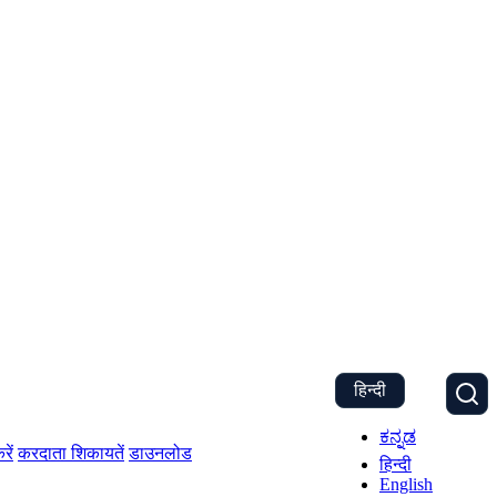
हिन्दी
ಕನ್ನಡ
रें
करदाता शिकायतें
डाउनलोड
हिन्दी
English