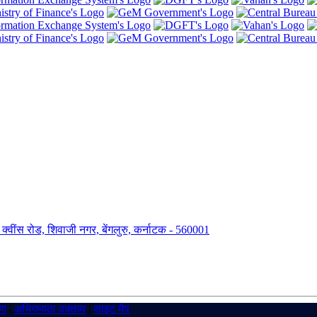
ंग, क्वींस रोड, शिवाजी नगर, बेंगलुरु, कर्नाटक - 560001
रण
|
अभिगम्यता वक्तव्य
|
साइट मैप