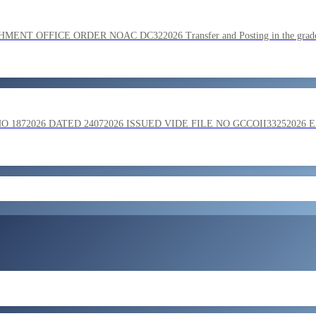
SC on the basis of result of Combined Graduate Level Examination
OFFICE ORDER NOAC DC322026 Transfer and Posting in the grade o
ment by SSC on the basis of result of CombIned Graduate Level E
872026 DATED 24072026 ISSUED VIDE FILE NO GCCOII33252026 
और लोड करें
 in the grade of Superintendent reg
ent of Bengaluru Central Tax Zone on loan basis to formations out