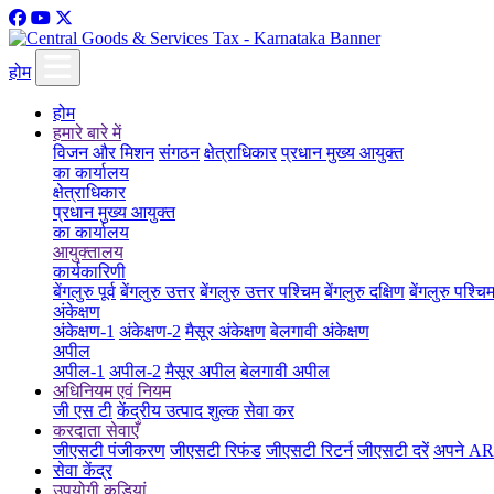
होम
होम
हमारे बारे में
विजन और मिशन
संगठन
क्षेत्राधिकार
प्रधान मुख्य आयुक्त
का कार्यालय
क्षेत्राधिकार
प्रधान मुख्य आयुक्त
का कार्यालय
आयुक्तालय
कार्यकारिणी
बेंगलुरु पूर्व
बेंगलुरु उत्तर
बेंगलुरु उत्तर पश्चिम
बेंगलुरु दक्षिण
बेंगलुरु पश्चि
अंकेक्षण
अंकेक्षण-1
अंकेक्षण-2
मैसूर अंकेक्षण
बेलगावी अंकेक्षण
अपील
अपील-1
अपील-2
मैसूर अपील
बेलगावी अपील
अधिनियम एवं नियम
जी एस टी
केंद्रीय उत्पाद शुल्क
सेवा कर
करदाता सेवाएँ
जीएसटी पंजीकरण
जीएसटी रिफंड
जीएसटी रिटर्न
जीएसटी दरें
अपने ARN
सेवा केंद्र
उपयोगी कड़ियां