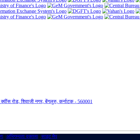
ंग, क्वींस रोड, शिवाजी नगर, बेंगलुरु, कर्नाटक - 560001
रण
|
अभिगम्यता वक्तव्य
|
साइट मैप