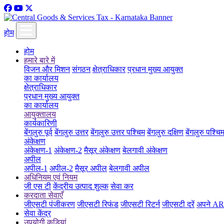
होम
होम
हमारे बारे में
विजन और मिशन
संगठन
क्षेत्राधिकार
प्रधान मुख्य आयुक्त
का कार्यालय
क्षेत्राधिकार
प्रधान मुख्य आयुक्त
का कार्यालय
आयुक्तालय
कार्यकारिणी
बेंगलुरु पूर्व
बेंगलुरु उत्तर
बेंगलुरु उत्तर पश्चिम
बेंगलुरु दक्षिण
बेंगलुरु पश्चि
अंकेक्षण
अंकेक्षण-1
अंकेक्षण-2
मैसूर अंकेक्षण
बेलगावी अंकेक्षण
अपील
अपील-1
अपील-2
मैसूर अपील
बेलगावी अपील
अधिनियम एवं नियम
जी एस टी
केंद्रीय उत्पाद शुल्क
सेवा कर
करदाता सेवाएँ
जीएसटी पंजीकरण
जीएसटी रिफंड
जीएसटी रिटर्न
जीएसटी दरें
अपने ARN
सेवा केंद्र
उपयोगी कड़ियां