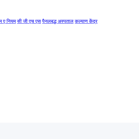
म ए नियम
सी जी एच एस
पैनलबद्ध अस्पताल
कल्याण केंद्र