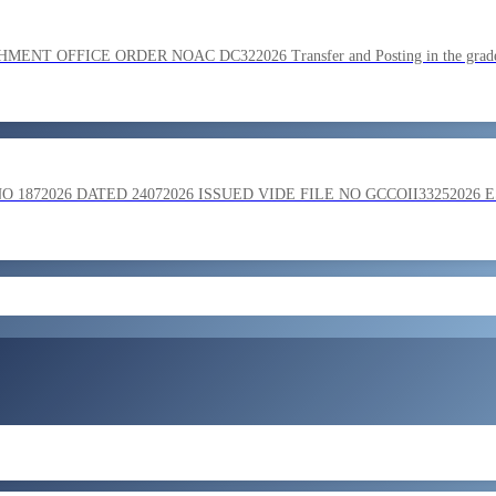
SC on the basis of result of Combined Graduate Level Examination
OFFICE ORDER NOAC DC322026 Transfer and Posting in the grade o
ment by SSC on the basis of result of CombIned Graduate Level E
872026 DATED 24072026 ISSUED VIDE FILE NO GCCOII33252026 
और लोड करें
 in the grade of Superintendent reg
ent of Bengaluru Central Tax Zone on loan basis to formations out