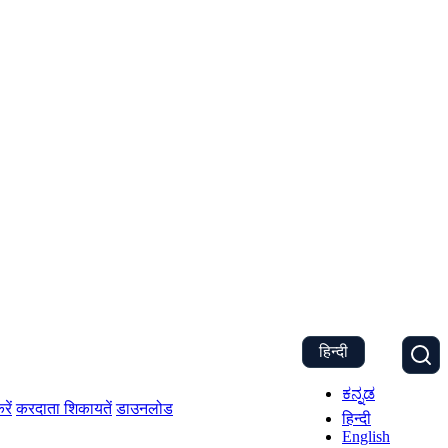
हिन्दी
ಕನ್ನಡ
रें
करदाता शिकायतें
डाउनलोड
हिन्दी
English