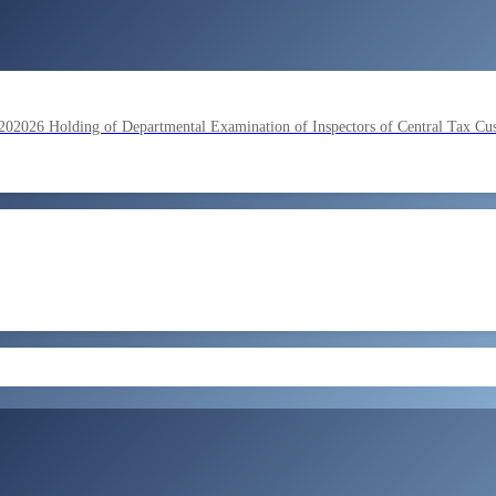
lding of Departmental Examination of Inspectors of Central Tax Cu
by SSC on the basis of result of Combined Graduate Level Examina