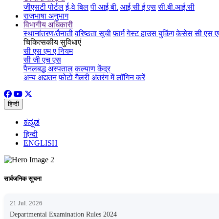
जीएसटी पोर्टल
ई-वे बिल
पी आई बी.
आई सी ई एस
सी.बी.आई.सी
राजभाषा अनुभाग
विभागीय अधिकारी
स्थानांतरण/तैनाती
वरिष्ठता सूची
फार्म
गेस्ट हाउस बुकिंग
केसेस
सी एस ए
चिकित्सकीय सुविधाएं
सी एस एम ए नियम
सी जी एच एस
पैनलबद्ध अस्पताल
कल्याण केंद्र
अन्य अद्यतन
फोटो गैलरी
अंतरंग में लॉगिन करें
हिन्दी
ಕನ್ನಡ
हिन्दी
ENGLISH
सार्वजनिक सूचना
21 Jul. 2026
Departmental Examination Rules 2024