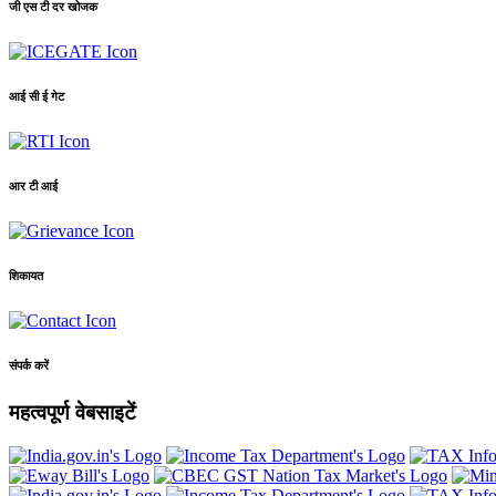
जी एस टी दर खोजक
आई सी ई गेट
आर टी आई
शिकायत
संपर्क करें
महत्वपूर्ण वेबसाइटें