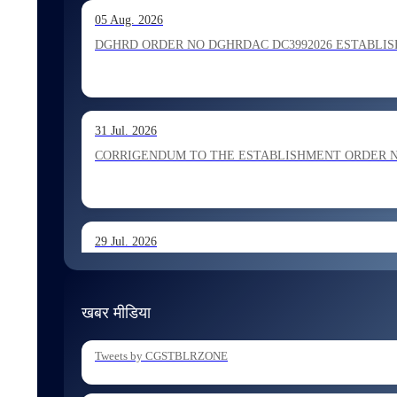
13 Jul. 2026
05 Aug. 2026
Allocation of Inspector recommended for appointment by S
DGHRD ORDER NO DGHRDAC DC3992026 ESTABLISHMENT 
13 Jul. 2026
31 Jul. 2026
Allocation of Executive Assistant recommended for appoint
CORRIGENDUM TO THE ESTABLISHMENT ORDER NO 1
29 Jul. 2026
ESTABLISHMENT ORDER NO 1962026 Transfer and Posting
खबर मीडिया
29 Jul. 2026
Tweets by CGSTBLRZONE
ESTABLISHMENT ORDER NO 1902026 Posting of Superintend