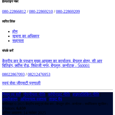
हेल्पलाइन नंबर
080-22866812
/
080-22869210
/
080-22869209
त्वरित लिंक
होम
सूचना का अधिकार
सहायता
संपर्क करें
केंद्रीय कर के प्रधान मुख्य आयुक्त का कार्यालय, बेंगलुरु क्षेत्र, सी आर
बिल्डिंग, क्वींस रोड, शिवाजी नगर, बेंगलुरु, कर्नाटक - 560001
08022867093
/
08212476953
स्वयं सेवा जीएसटी प्रणाली
नियम एवं शर्तें
|
गोपनीयता नीति
|
कॉपीराइट नीति
|
हाइपरलिंकिंग नीति
|
अस्वीकरण
|
अभिगम्यता वक्तव्य
|
साइट मैप
कॉपीराइट © 2025 केंद्रीय वस्तु एवं सेवा कर - बेंगलुरु ज़ोन - कर्नाटक। सर्वाधिकार सुरक्षित।
Visitors:
6,659
अंतिम अद्यतन: 14 नवंबर 2025