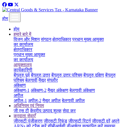
होम
होम
हमारे बारे में
विजन और मिशन
संगठन
क्षेत्राधिकार
प्रधान मुख्य आयुक्त
का कार्यालय
क्षेत्राधिकार
प्रधान मुख्य आयुक्त
का कार्यालय
आयुक्तालय
कार्यकारिणी
बेंगलुरु पूर्व
बेंगलुरु उत्तर
बेंगलुरु उत्तर पश्चिम
बेंगलुरु दक्षिण
बेंगलुरु
पश्चिम
बेलगावी
मैसूर
मंगलौर
अंकेक्षण
अंकेक्षण-1
अंकेक्षण-2
मैसूर अंकेक्षण
बेलगावी अंकेक्षण
अपील
अपील-1
अपील-2
मैसूर अपील
बेलगावी अपील
अधिनियम एवं नियम
जी एस टी
केंद्रीय उत्पाद शुल्क
सेवा कर
करदाता सेवाएँ
जीएसटी पंजीकरण
जीएसटी रिफंड
जीएसटी रिटर्न
जीएसटी दरें
अपने
ARNs को ट्रैक करें
सीबीआईसी डीआईएन सत्यापित करें
समस्या