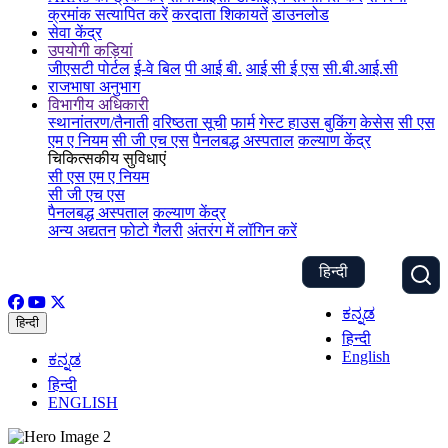
क्रमांक सत्यापित करें
करदाता शिकायतें
डाउनलोड
सेवा केंद्र
उपयोगी कड़ियां
जीएसटी पोर्टल
ई-वे बिल
पी आई बी.
आई सी ई एस
सी.बी.आई.सी
राजभाषा अनुभाग
विभागीय अधिकारी
स्थानांतरण/तैनाती
वरिष्ठता सूची
फार्म
गेस्ट हाउस बुकिंग
केसेस
सी एस
एम ए नियम
सी जी एच एस
पैनलबद्ध अस्पताल
कल्याण केंद्र
चिकित्सकीय सुविधाएं
सी एस एम ए नियम
सी जी एच एस
पैनलबद्ध अस्पताल
कल्याण केंद्र
अन्य अद्यतन
फोटो गैलरी
अंतरंग में लॉगिन करें
हिन्दी
ಕನ್ನಡ
हिन्दी
हिन्दी
English
ಕನ್ನಡ
हिन्दी
ENGLISH