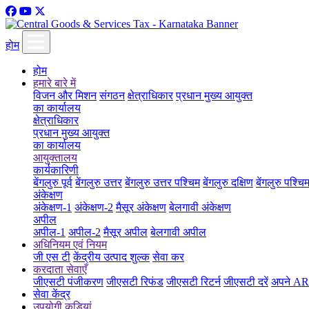
होम
होम
हमारे बारे में
विजन और मिशन
संगठन
क्षेत्राधिकार
प्रधान मुख्य आयुक्त
का कार्यालय
क्षेत्राधिकार
प्रधान मुख्य आयुक्त
का कार्यालय
आयुक्तालय
कार्यकारिणी
बेंगलुरु पूर्व
बेंगलुरु उत्तर
बेंगलुरु उत्तर पश्चिम
बेंगलुरु दक्षिण
बेंगलुरु पश्चि
अंकेक्षण
अंकेक्षण-1
अंकेक्षण-2
मैसूर अंकेक्षण
बेलगावी अंकेक्षण
अपील
अपील-1
अपील-2
मैसूर अपील
बेलगावी अपील
अधिनियम एवं नियम
जी एस टी
केंद्रीय उत्पाद शुल्क
सेवा कर
करदाता सेवाएँ
जीएसटी पंजीकरण
जीएसटी रिफंड
जीएसटी रिटर्न
जीएसटी दरें
अपने ARN
सेवा केंद्र
उपयोगी कड़ियां