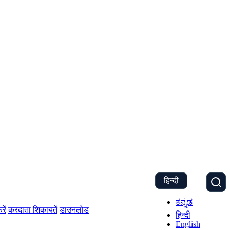
हिन्दी
ಕನ್ನಡ
रें
करदाता शिकायतें
डाउनलोड
हिन्दी
English