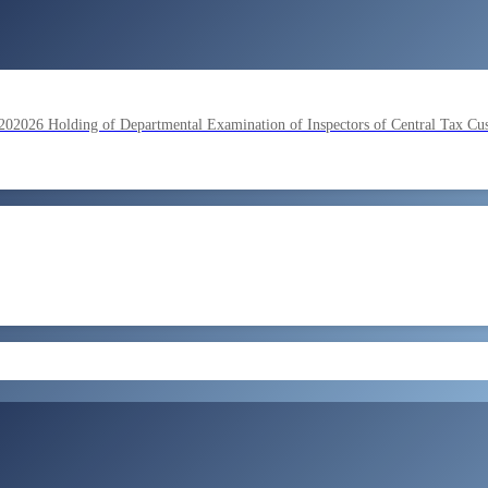
lding of Departmental Examination of Inspectors of Central Tax Cu
by SSC on the basis of result of Combined Graduate Level Examina