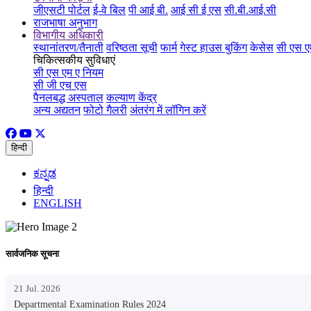
जीएसटी पोर्टल
ई-वे बिल
पी आई बी.
आई सी ई एस
सी.बी.आई.सी
राजभाषा अनुभाग
विभागीय अधिकारी
स्थानांतरण/तैनाती
वरिष्ठता सूची
फार्म
गेस्ट हाउस बुकिंग
केसेस
सी एस ए
चिकित्सकीय सुविधाएं
सी एस एम ए नियम
सी जी एच एस
पैनलबद्ध अस्पताल
कल्याण केंद्र
अन्य अद्यतन
फोटो गैलरी
अंतरंग में लॉगिन करें
हिन्दी
ಕನ್ನಡ
हिन्दी
ENGLISH
सार्वजनिक सूचना
21 Jul. 2026
Departmental Examination Rules 2024