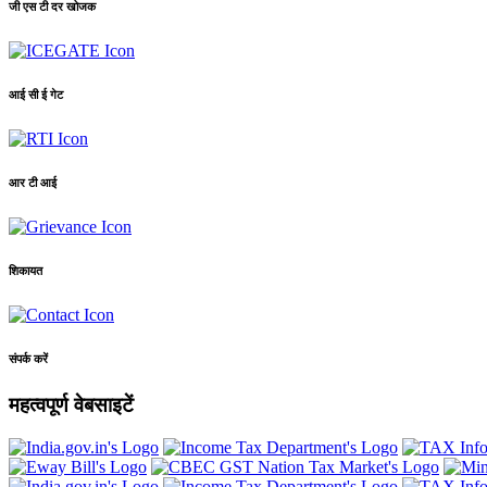
जी एस टी दर खोजक
आई सी ई गेट
आर टी आई
शिकायत
संपर्क करें
महत्वपूर्ण वेबसाइटें