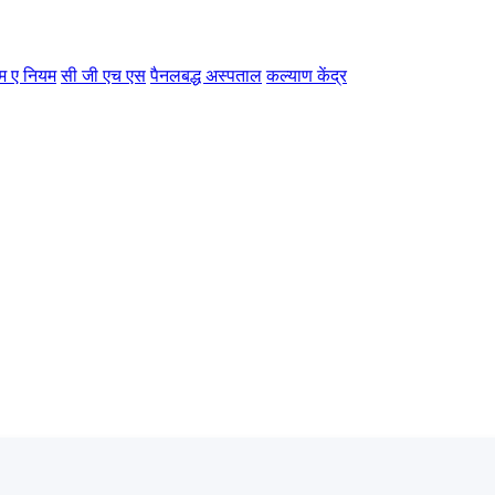
म ए नियम
सी जी एच एस
पैनलबद्ध अस्पताल
कल्याण केंद्र