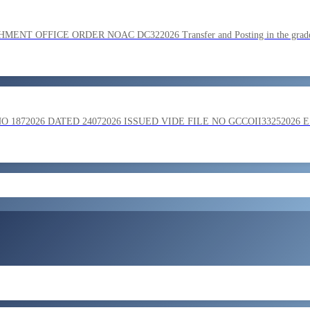
SC on the basis of result of Combined Graduate Level Examination
OFFICE ORDER NOAC DC322026 Transfer and Posting in the grade o
ment by SSC on the basis of result of CombIned Graduate Level E
872026 DATED 24072026 ISSUED VIDE FILE NO GCCOII33252026 
और लोड करें
 in the grade of Superintendent reg
ent of Bengaluru Central Tax Zone on loan basis to formations out