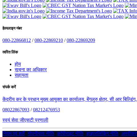
हेल्पलाइन नंबर
080-22866812
/
080-22869210
/
080-22869209
त्वरित लिंक
होम
सूचना का अधिकार
सहायता
संपर्क करें
केंद्रीय कर के प्रधान मुख्य आयुक्त का कार्यालय, बेंगलुरु क्षेत्र, सी आर बिल्डि
08022867093
/
08212476953
स्वयं सेवा जीएसटी प्रणाली
नियम एवं शर्तें
|
गोपनीयता नीति
|
कॉपीराइट नीति
|
हाइपरलिंकिंग नीति
|
अस्वीक