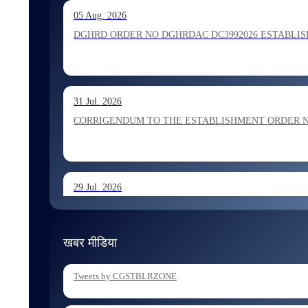
13 Jul. 2026
05 Aug. 2026
Allocation of Inspector recommended for appointment by S
DGHRD ORDER NO DGHRDAC DC3992026 ESTABLISHMENT 
13 Jul. 2026
31 Jul. 2026
Allocation of Executive Assistant recommended for appoint
CORRIGENDUM TO THE ESTABLISHMENT ORDER NO 1
29 Jul. 2026
ESTABLISHMENT ORDER NO 1962026 Transfer and Posting
खबर मीडिया
29 Jul. 2026
Tweets by CGSTBLRZONE
ESTABLISHMENT ORDER NO 1902026 Posting of Superintend