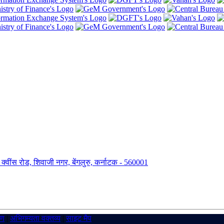
ंग, क्वींस रोड, शिवाजी नगर, बेंगलुरु, कर्नाटक - 560001
रण
|
अभिगम्यता वक्तव्य
|
साइट मैप