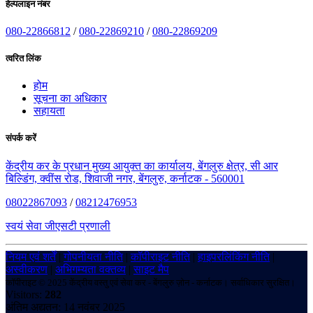
हेल्पलाइन नंबर
080-22866812
/
080-22869210
/
080-22869209
त्वरित लिंक
होम
सूचना का अधिकार
सहायता
संपर्क करें
केंद्रीय कर के प्रधान मुख्य आयुक्त का कार्यालय, बेंगलुरु क्षेत्र, सी आर
बिल्डिंग, क्वींस रोड, शिवाजी नगर, बेंगलुरु, कर्नाटक - 560001
08022867093
/
08212476953
स्वयं सेवा जीएसटी प्रणाली
नियम एवं शर्तें
|
गोपनीयता नीति
|
कॉपीराइट नीति
|
हाइपरलिंकिंग नीति
|
अस्वीकरण
|
अभिगम्यता वक्तव्य
|
साइट मैप
कॉपीराइट © 2025 केंद्रीय वस्तु एवं सेवा कर - बेंगलुरु ज़ोन - कर्नाटक। सर्वाधिकार सुरक्षित।
Visitors:
282
अंतिम अद्यतन: 14 नवंबर 2025