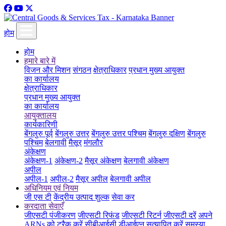
होम
होम
हमारे बारे में
विजन और मिशन
संगठन
क्षेत्राधिकार
प्रधान मुख्य आयुक्त
का कार्यालय
क्षेत्राधिकार
प्रधान मुख्य आयुक्त
का कार्यालय
आयुक्तालय
कार्यकारिणी
बेंगलुरु पूर्व
बेंगलुरु उत्तर
बेंगलुरु उत्तर पश्चिम
बेंगलुरु दक्षिण
बेंगलुरु
पश्चिम
बेलगावी
मैसूर
मंगलौर
अंकेक्षण
अंकेक्षण-1
अंकेक्षण-2
मैसूर अंकेक्षण
बेलगावी अंकेक्षण
अपील
अपील-1
अपील-2
मैसूर अपील
बेलगावी अपील
अधिनियम एवं नियम
जी एस टी
केंद्रीय उत्पाद शुल्क
सेवा कर
करदाता सेवाएँ
जीएसटी पंजीकरण
जीएसटी रिफंड
जीएसटी रिटर्न
जीएसटी दरें
अपने
ARNs को ट्रैक करें
सीबीआईसी डीआईएन सत्यापित करें
समस्या