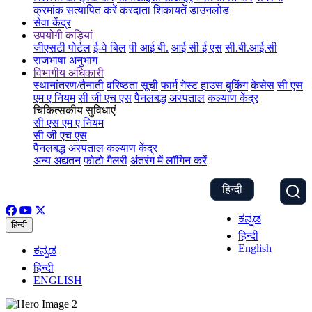
क्रमांक सत्यापित करें
करदाता शिकायतें
डाउनलोड
सेवा केंद्र
उपयोगी कड़ियां
जीएसटी पोर्टल
ई-वे बिल
पी आई बी.
आई सी ई एस
सी.बी.आई.सी
राजभाषा अनुभाग
विभागीय अधिकारी
स्थानांतरण/तैनाती
वरिष्ठता सूची
फार्म
गेस्ट हाउस बुकिंग
केसेस
सी एस
एम ए नियम
सी जी एच एस
पैनलबद्ध अस्पताल
कल्याण केंद्र
चिकित्सकीय सुविधाएं
सी एस एम ए नियम
सी जी एच एस
पैनलबद्ध अस्पताल
कल्याण केंद्र
अन्य अद्यतन
फोटो गैलरी
अंतरंग में लॉगिन करें
हिन्दी
ಕನ್ನಡ
हिन्दी
हिन्दी
English
ಕನ್ನಡ
हिन्दी
ENGLISH