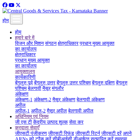
होम
होम
हमारे बारे में
विजन और मिशन
संगठन
क्षेत्राधिकार
प्रधान मुख्य आयुक्त
का कार्यालय
क्षेत्राधिकार
प्रधान मुख्य आयुक्त
का कार्यालय
आयुक्तालय
कार्यकारिणी
बेंगलुरु पूर्व
बेंगलुरु उत्तर
बेंगलुरु उत्तर पश्चिम
बेंगलुरु दक्षिण
बेंगलुरु
पश्चिम
बेलगावी
मैसूर
मंगलौर
अंकेक्षण
अंकेक्षण-1
अंकेक्षण-2
मैसूर अंकेक्षण
बेलगावी अंकेक्षण
अपील
अपील-1
अपील-2
मैसूर अपील
बेलगावी अपील
अधिनियम एवं नियम
जी एस टी
केंद्रीय उत्पाद शुल्क
सेवा कर
करदाता सेवाएँ
जीएसटी पंजीकरण
जीएसटी रिफंड
जीएसटी रिटर्न
जीएसटी दरें
अपने
ARNs को ट्रैक करें
सीबीआईसी डीआईएन सत्यापित करें
समस्या