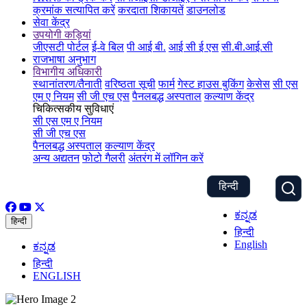
क्रमांक सत्यापित करें
करदाता शिकायतें
डाउनलोड
सेवा केंद्र
उपयोगी कड़ियां
जीएसटी पोर्टल
ई-वे बिल
पी आई बी.
आई सी ई एस
सी.बी.आई.सी
राजभाषा अनुभाग
विभागीय अधिकारी
स्थानांतरण/तैनाती
वरिष्ठता सूची
फार्म
गेस्ट हाउस बुकिंग
केसेस
सी एस
एम ए नियम
सी जी एच एस
पैनलबद्ध अस्पताल
कल्याण केंद्र
चिकित्सकीय सुविधाएं
सी एस एम ए नियम
सी जी एच एस
पैनलबद्ध अस्पताल
कल्याण केंद्र
अन्य अद्यतन
फोटो गैलरी
अंतरंग में लॉगिन करें
हिन्दी
ಕನ್ನಡ
हिन्दी
हिन्दी
English
ಕನ್ನಡ
हिन्दी
ENGLISH