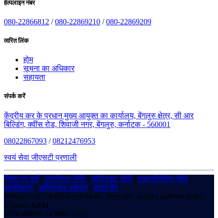
हेल्पलाइन नंबर
080-22866812
/
080-22869210
/
080-22869209
त्वरित लिंक
होम
सूचना का अधिकार
सहायता
संपर्क करें
केंद्रीय कर के प्रधान मुख्य आयुक्त का कार्यालय, बेंगलुरु क्षेत्र, सी आर
बिल्डिंग, क्वींस रोड, शिवाजी नगर, बेंगलुरु, कर्नाटक - 560001
08022867093
/
08212476953
स्वयं सेवा जीएसटी प्रणाली
नियम एवं शर्तें
|
गोपनीयता नीति
|
कॉपीराइट नीति
|
हाइपरलिंकिंग नीति
|
अस्वीकरण
|
अभिगम्यता वक्तव्य
|
साइट मैप
कॉपीराइट © 2025 केंद्रीय वस्तु एवं सेवा कर - बेंगलुरु ज़ोन - कर्नाटक। सर्वाधिकार सुरक्षित।
Visitors:
4,934
अंतिम अद्यतन: 14 नवंबर 2025