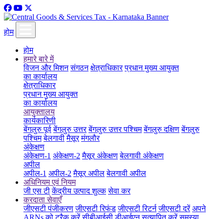
होम
होम
हमारे बारे में
विजन और मिशन
संगठन
क्षेत्राधिकार
प्रधान मुख्य आयुक्त
का कार्यालय
क्षेत्राधिकार
प्रधान मुख्य आयुक्त
का कार्यालय
आयुक्तालय
कार्यकारिणी
बेंगलुरु पूर्व
बेंगलुरु उत्तर
बेंगलुरु उत्तर पश्चिम
बेंगलुरु दक्षिण
बेंगलुरु
पश्चिम
बेलगावी
मैसूर
मंगलौर
अंकेक्षण
अंकेक्षण-1
अंकेक्षण-2
मैसूर अंकेक्षण
बेलगावी अंकेक्षण
अपील
अपील-1
अपील-2
मैसूर अपील
बेलगावी अपील
अधिनियम एवं नियम
जी एस टी
केंद्रीय उत्पाद शुल्क
सेवा कर
करदाता सेवाएँ
जीएसटी पंजीकरण
जीएसटी रिफंड
जीएसटी रिटर्न
जीएसटी दरें
अपने
ARNs को ट्रैक करें
सीबीआईसी डीआईएन सत्यापित करें
समस्या