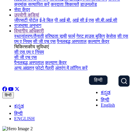
क्रमांक सत्यापित करें
करदाता शिकायतें
डाउनलोड
सेवा केंद्र
उपयोगी कड़ियां
जीएसटी पोर्टल
ई-वे बिल
पी आई बी.
आई सी ई एस
सी.बी.आई.सी
राजभाषा अनुभाग
विभागीय अधिकारी
स्थानांतरण/तैनाती
वरिष्ठता सूची
फार्म
गेस्ट हाउस बुकिंग
केसेस
सी एस
एम ए नियम
सी जी एच एस
पैनलबद्ध अस्पताल
कल्याण केंद्र
चिकित्सकीय सुविधाएं
सी एस एम ए नियम
सी जी एच एस
पैनलबद्ध अस्पताल
कल्याण केंद्र
अन्य अद्यतन
फोटो गैलरी
अंतरंग में लॉगिन करें
हिन्दी
ಕನ್ನಡ
हिन्दी
हिन्दी
English
ಕನ್ನಡ
हिन्दी
ENGLISH