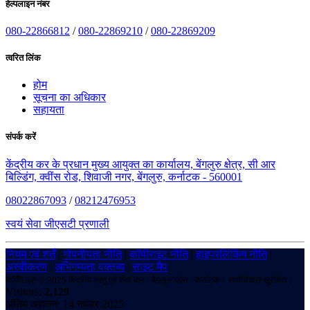
हेल्पलाइन नंबर
080-22866812
/
080-22869210
/
080-22869209
त्वरित लिंक
होम
सूचना का अधिकार
सहायता
संपर्क करें
केंद्रीय कर के प्रधान मुख्य आयुक्त का कार्यालय, बेंगलुरु क्षेत्र, सी आर
बिल्डिंग, क्वींस रोड, शिवाजी नगर, बेंगलुरु, कर्नाटक - 560001
08022867093
/
08212476953
स्वयं सेवा जीएसटी प्रणाली
नियम एवं शर्तें
|
गोपनीयता नीति
|
कॉपीराइट नीति
|
हाइपरलिंकिंग नीति
|
अस्वीकरण
|
अभिगम्यता वक्तव्य
|
साइट मैप
कॉपीराइट © 2025 केंद्रीय वस्तु एवं सेवा कर - बेंगलुरु ज़ोन - कर्नाटक। सर्वाधिकार सुरक्षित।
Visitors:
2,129
अंतिम अद्यतन: 14 नवंबर 2025