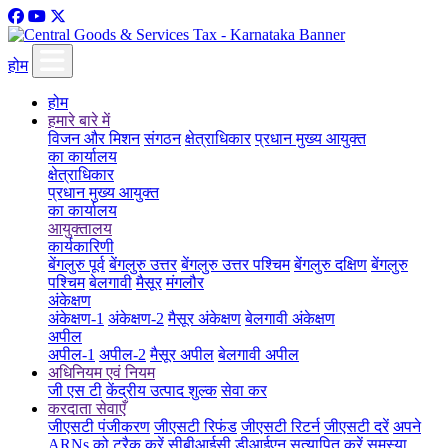
होम
होम
हमारे बारे में
विजन और मिशन
संगठन
क्षेत्राधिकार
प्रधान मुख्य आयुक्त
का कार्यालय
क्षेत्राधिकार
प्रधान मुख्य आयुक्त
का कार्यालय
आयुक्तालय
कार्यकारिणी
बेंगलुरु पूर्व
बेंगलुरु उत्तर
बेंगलुरु उत्तर पश्चिम
बेंगलुरु दक्षिण
बेंगलुरु
पश्चिम
बेलगावी
मैसूर
मंगलौर
अंकेक्षण
अंकेक्षण-1
अंकेक्षण-2
मैसूर अंकेक्षण
बेलगावी अंकेक्षण
अपील
अपील-1
अपील-2
मैसूर अपील
बेलगावी अपील
अधिनियम एवं नियम
जी एस टी
केंद्रीय उत्पाद शुल्क
सेवा कर
करदाता सेवाएँ
जीएसटी पंजीकरण
जीएसटी रिफंड
जीएसटी रिटर्न
जीएसटी दरें
अपने
ARNs को ट्रैक करें
सीबीआईसी डीआईएन सत्यापित करें
समस्या