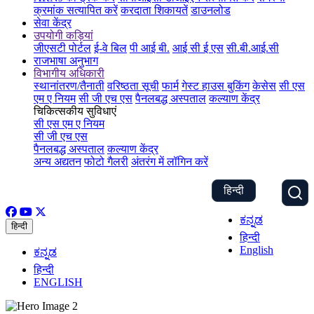
क्रमांक सत्यापित करें
करदाता शिकायतें
डाउनलोड
सेवा केंद्र
उपयोगी कड़ियां
जीएसटी पोर्टल
ई-वे बिल
पी आई बी.
आई सी ई एस
सी.बी.आई.सी
राजभाषा अनुभाग
विभागीय अधिकारी
स्थानांतरण/तैनाती
वरिष्ठता सूची
फार्म
गेस्ट हाउस बुकिंग
केसेस
सी एस
एम ए नियम
सी जी एच एस
पैनलबद्ध अस्पताल
कल्याण केंद्र
चिकित्सकीय सुविधाएं
सी एस एम ए नियम
सी जी एच एस
पैनलबद्ध अस्पताल
कल्याण केंद्र
अन्य अद्यतन
फोटो गैलरी
अंतरंग में लॉगिन करें
हिन्दी
ಕನ್ನಡ
हिन्दी
हिन्दी
English
ಕನ್ನಡ
हिन्दी
ENGLISH