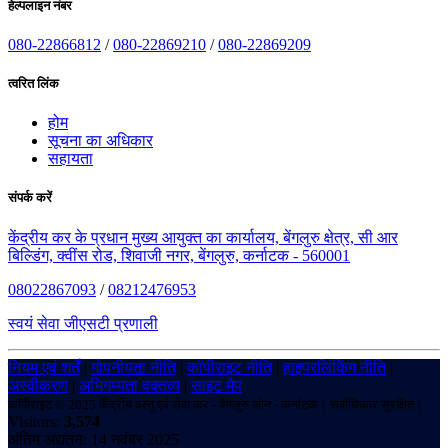
हेल्पलाइन नंबर
080-22866812
/
080-22869210
/
080-22869209
त्वरित लिंक
होम
सूचना का अधिकार
सहायता
संपर्क करें
केंद्रीय कर के प्रधान मुख्य आयुक्त का कार्यालय, बेंगलुरु क्षेत्र, सी आर
बिल्डिंग, क्वींस रोड, शिवाजी नगर, बेंगलुरु, कर्नाटक - 560001
08022867093
/
08212476953
स्वयं सेवा जीएसटी प्रणाली
नियम एवं शर्तें
|
गोपनीयता नीति
|
कॉपीराइट नीति
|
हाइपरलिंकिंग नीति
|
अस्वीकरण
|
अभिगम्यता वक्तव्य
|
साइट मैप
कॉपीराइट © 2025 केंद्रीय वस्तु एवं सेवा कर - बेंगलुरु ज़ोन - कर्नाटक। सर्वाधिकार सुरक्षित।
Visitors:
3,574
अंतिम अद्यतन: 14 नवंबर 2025