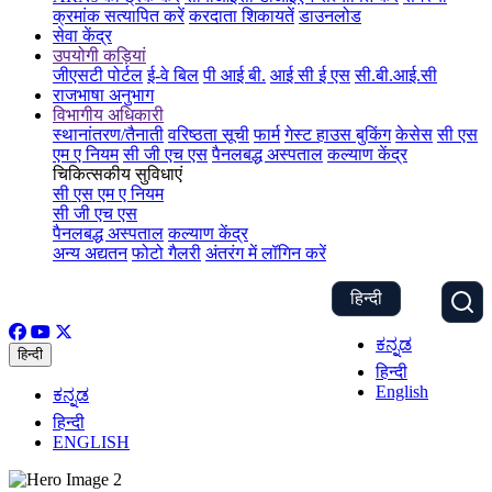
क्रमांक सत्यापित करें
करदाता शिकायतें
डाउनलोड
सेवा केंद्र
उपयोगी कड़ियां
जीएसटी पोर्टल
ई-वे बिल
पी आई बी.
आई सी ई एस
सी.बी.आई.सी
राजभाषा अनुभाग
विभागीय अधिकारी
स्थानांतरण/तैनाती
वरिष्ठता सूची
फार्म
गेस्ट हाउस बुकिंग
केसेस
सी एस
एम ए नियम
सी जी एच एस
पैनलबद्ध अस्पताल
कल्याण केंद्र
चिकित्सकीय सुविधाएं
सी एस एम ए नियम
सी जी एच एस
पैनलबद्ध अस्पताल
कल्याण केंद्र
अन्य अद्यतन
फोटो गैलरी
अंतरंग में लॉगिन करें
हिन्दी
ಕನ್ನಡ
हिन्दी
हिन्दी
English
ಕನ್ನಡ
हिन्दी
ENGLISH