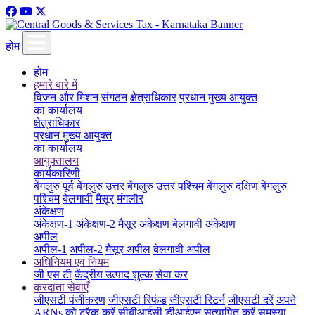
होम
होम
हमारे बारे में
विजन और मिशन
संगठन
क्षेत्राधिकार
प्रधान मुख्य आयुक्त
का कार्यालय
क्षेत्राधिकार
प्रधान मुख्य आयुक्त
का कार्यालय
आयुक्तालय
कार्यकारिणी
बेंगलुरु पूर्व
बेंगलुरु उत्तर
बेंगलुरु उत्तर पश्चिम
बेंगलुरु दक्षिण
बेंगलुरु
पश्चिम
बेलगावी
मैसूर
मंगलौर
अंकेक्षण
अंकेक्षण-1
अंकेक्षण-2
मैसूर अंकेक्षण
बेलगावी अंकेक्षण
अपील
अपील-1
अपील-2
मैसूर अपील
बेलगावी अपील
अधिनियम एवं नियम
जी एस टी
केंद्रीय उत्पाद शुल्क
सेवा कर
करदाता सेवाएँ
जीएसटी पंजीकरण
जीएसटी रिफंड
जीएसटी रिटर्न
जीएसटी दरें
अपने
ARNs को ट्रैक करें
सीबीआईसी डीआईएन सत्यापित करें
समस्या