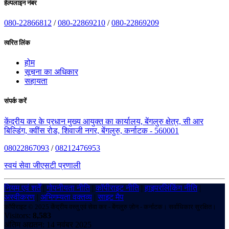
हेल्पलाइन नंबर
080-22866812
/
080-22869210
/
080-22869209
त्वरित लिंक
होम
सूचना का अधिकार
सहायता
संपर्क करें
केंद्रीय कर के प्रधान मुख्य आयुक्त का कार्यालय, बेंगलुरु क्षेत्र, सी आर
बिल्डिंग, क्वींस रोड, शिवाजी नगर, बेंगलुरु, कर्नाटक - 560001
08022867093
/
08212476953
स्वयं सेवा जीएसटी प्रणाली
नियम एवं शर्तें
|
गोपनीयता नीति
|
कॉपीराइट नीति
|
हाइपरलिंकिंग नीति
|
अस्वीकरण
|
अभिगम्यता वक्तव्य
|
साइट मैप
कॉपीराइट © 2025 केंद्रीय वस्तु एवं सेवा कर - बेंगलुरु ज़ोन - कर्नाटक। सर्वाधिकार सुरक्षित।
Visitors:
8,583
अंतिम अद्यतन: 14 नवंबर 2025