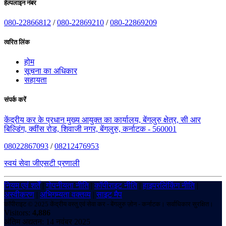
हेल्पलाइन नंबर
080-22866812
/
080-22869210
/
080-22869209
त्वरित लिंक
होम
सूचना का अधिकार
सहायता
संपर्क करें
केंद्रीय कर के प्रधान मुख्य आयुक्त का कार्यालय, बेंगलुरु क्षेत्र, सी आर
बिल्डिंग, क्वींस रोड, शिवाजी नगर, बेंगलुरु, कर्नाटक - 560001
08022867093
/
08212476953
स्वयं सेवा जीएसटी प्रणाली
नियम एवं शर्तें
|
गोपनीयता नीति
|
कॉपीराइट नीति
|
हाइपरलिंकिंग नीति
|
अस्वीकरण
|
अभिगम्यता वक्तव्य
|
साइट मैप
कॉपीराइट © 2025 केंद्रीय वस्तु एवं सेवा कर - बेंगलुरु ज़ोन - कर्नाटक। सर्वाधिकार सुरक्षित।
Visitors:
4,886
अंतिम अद्यतन: 14 नवंबर 2025