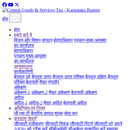
होम
होम
हमारे बारे में
विजन और मिशन
संगठन
क्षेत्राधिकार
प्रधान मुख्य आयुक्त
का कार्यालय
क्षेत्राधिकार
प्रधान मुख्य आयुक्त
का कार्यालय
आयुक्तालय
कार्यकारिणी
बेंगलुरु पूर्व
बेंगलुरु उत्तर
बेंगलुरु उत्तर पश्चिम
बेंगलुरु दक्षिण
बेंगलुरु
पश्चिम
बेलगावी
मैसूर
मंगलौर
अंकेक्षण
अंकेक्षण-1
अंकेक्षण-2
मैसूर अंकेक्षण
बेलगावी अंकेक्षण
अपील
अपील-1
अपील-2
मैसूर अपील
बेलगावी अपील
अधिनियम एवं नियम
जी एस टी
केंद्रीय उत्पाद शुल्क
सेवा कर
करदाता सेवाएँ
जीएसटी पंजीकरण
जीएसटी रिफंड
जीएसटी रिटर्न
जीएसटी दरें
अपने
ARNs को ट्रैक करें
सीबीआईसी डीआईएन सत्यापित करें
समस्या