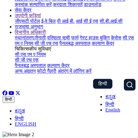
क्रमांक सत्यापित करें
करदाता शिकायतें
डाउनलोड
सेवा केंद्र
उपयोगी कड़ियां
जीएसटी पोर्टल
ई-वे बिल
पी आई बी.
आई सी ई एस
सी.बी.आई.सी
राजभाषा अनुभाग
विभागीय अधिकारी
स्थानांतरण/तैनाती
वरिष्ठता सूची
फार्म
गेस्ट हाउस बुकिंग
केसेस
सी एस
एम ए नियम
सी जी एच एस
पैनलबद्ध अस्पताल
कल्याण केंद्र
चिकित्सकीय सुविधाएं
सी एस एम ए नियम
सी जी एच एस
पैनलबद्ध अस्पताल
कल्याण केंद्र
अन्य अद्यतन
फोटो गैलरी
अंतरंग में लॉगिन करें
हिन्दी
ಕನ್ನಡ
हिन्दी
हिन्दी
English
ಕನ್ನಡ
हिन्दी
ENGLISH