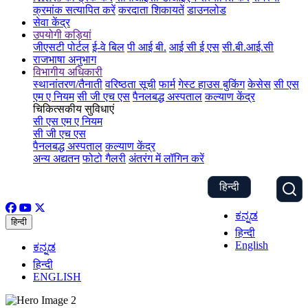
क्रमांक सत्यापित करें
करदाता शिकायतें
डाउनलोड
सेवा केंद्र
उपयोगी कड़ियां
जीएसटी पोर्टल
ई-वे बिल
पी आई बी.
आई सी ई एस
सी.बी.आई.सी
राजभाषा अनुभाग
विभागीय अधिकारी
स्थानांतरण/तैनाती
वरिष्ठता सूची
फार्म
गेस्ट हाउस बुकिंग
केसेस
सी एस
एम ए नियम
सी जी एच एस
पैनलबद्ध अस्पताल
कल्याण केंद्र
चिकित्सकीय सुविधाएं
सी एस एम ए नियम
सी जी एच एस
पैनलबद्ध अस्पताल
कल्याण केंद्र
अन्य अद्यतन
फोटो गैलरी
अंतरंग में लॉगिन करें
हिन्दी
ಕನ್ನಡ
हिन्दी
हिन्दी
English
ಕನ್ನಡ
हिन्दी
ENGLISH