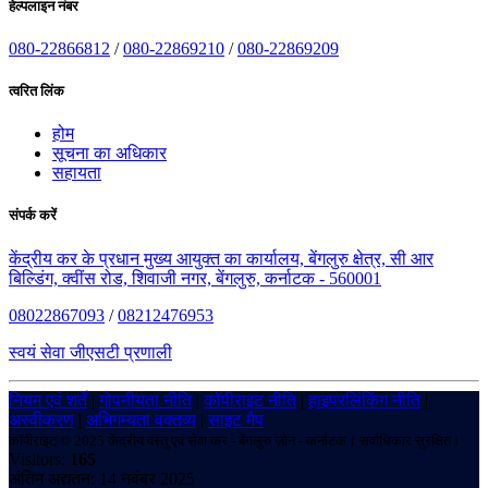
हेल्पलाइन नंबर
080-22866812
/
080-22869210
/
080-22869209
त्वरित लिंक
होम
सूचना का अधिकार
सहायता
संपर्क करें
केंद्रीय कर के प्रधान मुख्य आयुक्त का कार्यालय, बेंगलुरु क्षेत्र, सी आर
बिल्डिंग, क्वींस रोड, शिवाजी नगर, बेंगलुरु, कर्नाटक - 560001
08022867093
/
08212476953
स्वयं सेवा जीएसटी प्रणाली
नियम एवं शर्तें
|
गोपनीयता नीति
|
कॉपीराइट नीति
|
हाइपरलिंकिंग नीति
|
अस्वीकरण
|
अभिगम्यता वक्तव्य
|
साइट मैप
कॉपीराइट © 2025 केंद्रीय वस्तु एवं सेवा कर - बेंगलुरु ज़ोन - कर्नाटक। सर्वाधिकार सुरक्षित।
Visitors:
165
अंतिम अद्यतन: 14 नवंबर 2025