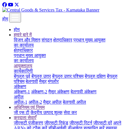
होम
होम
हमारे बारे में
विजन और मिशन
संगठन
क्षेत्राधिकार
प्रधान मुख्य आयुक्त
का कार्यालय
क्षेत्राधिकार
प्रधान मुख्य आयुक्त
का कार्यालय
आयुक्तालय
कार्यकारिणी
बेंगलुरु पूर्व
बेंगलुरु उत्तर
बेंगलुरु उत्तर पश्चिम
बेंगलुरु दक्षिण
बेंगलुरु
पश्चिम
बेलगावी
मैसूर
मंगलौर
अंकेक्षण
अंकेक्षण-1
अंकेक्षण-2
मैसूर अंकेक्षण
बेलगावी अंकेक्षण
अपील
अपील-1
अपील-2
मैसूर अपील
बेलगावी अपील
अधिनियम एवं नियम
जी एस टी
केंद्रीय उत्पाद शुल्क
सेवा कर
करदाता सेवाएँ
जीएसटी पंजीकरण
जीएसटी रिफंड
जीएसटी रिटर्न
जीएसटी दरें
अपने
ARNs को ट्रैक करें
सीबीआईसी डीआईएन सत्यापित करें
समस्या