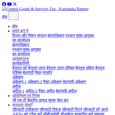
होम
होम
हमारे बारे में
विजन और मिशन
संगठन
क्षेत्राधिकार
प्रधान मुख्य आयुक्त
का कार्यालय
क्षेत्राधिकार
प्रधान मुख्य आयुक्त
का कार्यालय
आयुक्तालय
कार्यकारिणी
बेंगलुरु पूर्व
बेंगलुरु उत्तर
बेंगलुरु उत्तर पश्चिम
बेंगलुरु दक्षिण
बेंगलुरु
पश्चिम
बेलगावी
मैसूर
मंगलौर
अंकेक्षण
अंकेक्षण-1
अंकेक्षण-2
मैसूर अंकेक्षण
बेलगावी अंकेक्षण
अपील
अपील-1
अपील-2
मैसूर अपील
बेलगावी अपील
अधिनियम एवं नियम
जी एस टी
केंद्रीय उत्पाद शुल्क
सेवा कर
करदाता सेवाएँ
जीएसटी पंजीकरण
जीएसटी रिफंड
जीएसटी रिटर्न
जीएसटी दरें
अपने
ARNs को ट्रैक करें
सीबीआईसी डीआईएन सत्यापित करें
समस्या