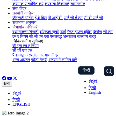
क्रमांक सत्यापित करें
करदाता शिकायतें
डाउनलोड
सेवा केंद्र
उपयोगी कड़ियां
जीएसटी पोर्टल
ई-वे बिल
पी आई बी.
आई सी ई एस
सी.बी.आई.सी
राजभाषा अनुभाग
विभागीय अधिकारी
स्थानांतरण/तैनाती
वरिष्ठता सूची
फार्म
गेस्ट हाउस बुकिंग
केसेस
सी एस
एम ए नियम
सी जी एच एस
पैनलबद्ध अस्पताल
कल्याण केंद्र
चिकित्सकीय सुविधाएं
सी एस एम ए नियम
सी जी एच एस
पैनलबद्ध अस्पताल
कल्याण केंद्र
अन्य अद्यतन
फोटो गैलरी
अंतरंग में लॉगिन करें
हिन्दी
ಕನ್ನಡ
हिन्दी
हिन्दी
English
ಕನ್ನಡ
हिन्दी
ENGLISH