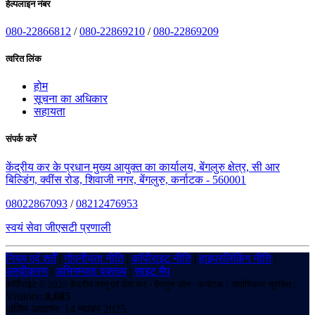
हेल्पलाइन नंबर
080-22866812
/
080-22869210
/
080-22869209
त्वरित लिंक
होम
सूचना का अधिकार
सहायता
संपर्क करें
केंद्रीय कर के प्रधान मुख्य आयुक्त का कार्यालय, बेंगलुरु क्षेत्र, सी आर
बिल्डिंग, क्वींस रोड, शिवाजी नगर, बेंगलुरु, कर्नाटक - 560001
08022867093
/
08212476953
स्वयं सेवा जीएसटी प्रणाली
नियम एवं शर्तें
|
गोपनीयता नीति
|
कॉपीराइट नीति
|
हाइपरलिंकिंग नीति
|
अस्वीकरण
|
अभिगम्यता वक्तव्य
|
साइट मैप
कॉपीराइट © 2025 केंद्रीय वस्तु एवं सेवा कर - बेंगलुरु ज़ोन - कर्नाटक। सर्वाधिकार सुरक्षित।
Visitors:
8,685
अंतिम अद्यतन: 14 नवंबर 2025