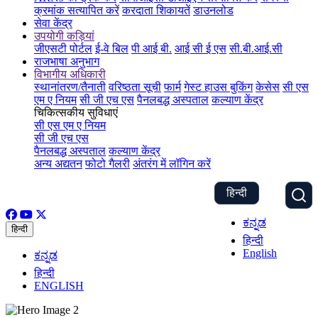
क्रमांक सत्यापित करें
करदाता शिकायतें
डाउनलोड
सेवा केंद्र
उपयोगी कड़ियां
जीएसटी पोर्टल
ई-वे बिल
पी आई बी.
आई सी ई एस
सी.बी.आई.सी
राजभाषा अनुभाग
विभागीय अधिकारी
स्थानांतरण/तैनाती
वरिष्ठता सूची
फार्म
गेस्ट हाउस बुकिंग
केसेस
सी एस
एम ए नियम
सी जी एच एस
पैनलबद्ध अस्पताल
कल्याण केंद्र
चिकित्सकीय सुविधाएं
सी एस एम ए नियम
सी जी एच एस
पैनलबद्ध अस्पताल
कल्याण केंद्र
अन्य अद्यतन
फोटो गैलरी
अंतरंग में लॉगिन करें
हिन्दी
ಕನ್ನಡ
हिन्दी
हिन्दी
English
ಕನ್ನಡ
हिन्दी
ENGLISH