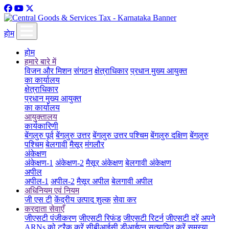
होम
होम
हमारे बारे में
विजन और मिशन
संगठन
क्षेत्राधिकार
प्रधान मुख्य आयुक्त
का कार्यालय
क्षेत्राधिकार
प्रधान मुख्य आयुक्त
का कार्यालय
आयुक्तालय
कार्यकारिणी
बेंगलुरु पूर्व
बेंगलुरु उत्तर
बेंगलुरु उत्तर पश्चिम
बेंगलुरु दक्षिण
बेंगलुरु
पश्चिम
बेलगावी
मैसूर
मंगलौर
अंकेक्षण
अंकेक्षण-1
अंकेक्षण-2
मैसूर अंकेक्षण
बेलगावी अंकेक्षण
अपील
अपील-1
अपील-2
मैसूर अपील
बेलगावी अपील
अधिनियम एवं नियम
जी एस टी
केंद्रीय उत्पाद शुल्क
सेवा कर
करदाता सेवाएँ
जीएसटी पंजीकरण
जीएसटी रिफंड
जीएसटी रिटर्न
जीएसटी दरें
अपने
ARNs को ट्रैक करें
सीबीआईसी डीआईएन सत्यापित करें
समस्या