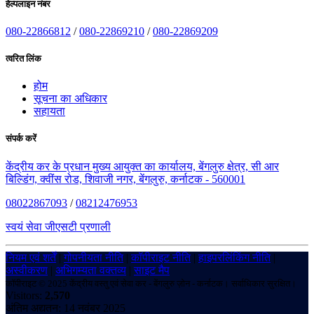
हेल्पलाइन नंबर
080-22866812
/
080-22869210
/
080-22869209
त्वरित लिंक
होम
सूचना का अधिकार
सहायता
संपर्क करें
केंद्रीय कर के प्रधान मुख्य आयुक्त का कार्यालय, बेंगलुरु क्षेत्र, सी आर
बिल्डिंग, क्वींस रोड, शिवाजी नगर, बेंगलुरु, कर्नाटक - 560001
08022867093
/
08212476953
स्वयं सेवा जीएसटी प्रणाली
नियम एवं शर्तें
|
गोपनीयता नीति
|
कॉपीराइट नीति
|
हाइपरलिंकिंग नीति
|
अस्वीकरण
|
अभिगम्यता वक्तव्य
|
साइट मैप
कॉपीराइट © 2025 केंद्रीय वस्तु एवं सेवा कर - बेंगलुरु ज़ोन - कर्नाटक। सर्वाधिकार सुरक्षित।
Visitors:
2,570
अंतिम अद्यतन: 14 नवंबर 2025