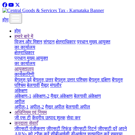
होम
होम
हमारे बारे में
विजन और मिशन
संगठन
क्षेत्राधिकार
प्रधान मुख्य आयुक्त
का कार्यालय
क्षेत्राधिकार
प्रधान मुख्य आयुक्त
का कार्यालय
आयुक्तालय
कार्यकारिणी
बेंगलुरु पूर्व
बेंगलुरु उत्तर
बेंगलुरु उत्तर पश्चिम
बेंगलुरु दक्षिण
बेंगलुरु
पश्चिम
बेलगावी
मैसूर
मंगलौर
अंकेक्षण
अंकेक्षण-1
अंकेक्षण-2
मैसूर अंकेक्षण
बेलगावी अंकेक्षण
अपील
अपील-1
अपील-2
मैसूर अपील
बेलगावी अपील
अधिनियम एवं नियम
जी एस टी
केंद्रीय उत्पाद शुल्क
सेवा कर
करदाता सेवाएँ
जीएसटी पंजीकरण
जीएसटी रिफंड
जीएसटी रिटर्न
जीएसटी दरें
अपने
ARNs को ट्रैक करें
सीबीआईसी डीआईएन सत्यापित करें
समस्या