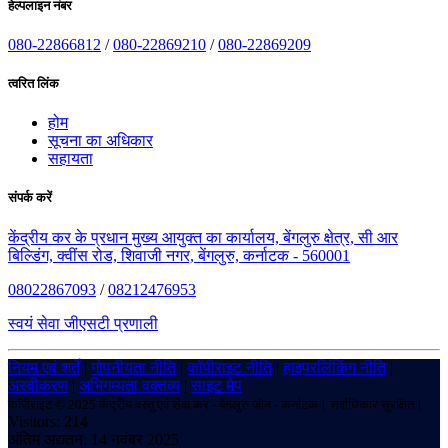
हेल्पलाइन नंबर
080-22866812
/
080-22869210
/
080-22869209
त्वरित लिंक
होम
सूचना का अधिकार
सहायता
संपर्क करें
केंद्रीय कर के प्रधान मुख्य आयुक्त का कार्यालय, बेंगलुरु क्षेत्र, सी आर
बिल्डिंग, क्वींस रोड, शिवाजी नगर, बेंगलुरु, कर्नाटक - 560001
08022867093
/
08212476953
स्वयं सेवा जीएसटी प्रणाली
नियम एवं शर्तें
|
गोपनीयता नीति
|
कॉपीराइट नीति
|
हाइपरलिंकिंग नीति
|
अस्वीकरण
|
अभिगम्यता वक्तव्य
|
साइट मैप
कॉपीराइट © 2025 केंद्रीय वस्तु एवं सेवा कर - बेंगलुरु ज़ोन - कर्नाटक। सर्वाधिकार सुरक्षित।
Visitors:
214
अंतिम अद्यतन: 14 नवंबर 2025