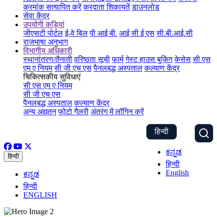
क्रमांक सत्यापित करें
करदाता शिकायतें
डाउनलोड
सेवा केंद्र
उपयोगी कड़ियां
जीएसटी पोर्टल
ई-वे बिल
पी आई बी.
आई सी ई एस
सी.बी.आई.सी
राजभाषा अनुभाग
विभागीय अधिकारी
स्थानांतरण/तैनाती
वरिष्ठता सूची
फार्म
गेस्ट हाउस बुकिंग
केसेस
सी एस
एम ए नियम
सी जी एच एस
पैनलबद्ध अस्पताल
कल्याण केंद्र
चिकित्सकीय सुविधाएं
सी एस एम ए नियम
सी जी एच एस
पैनलबद्ध अस्पताल
कल्याण केंद्र
अन्य अद्यतन
फोटो गैलरी
अंतरंग में लॉगिन करें
हिन्दी
ಕನ್ನಡ
हिन्दी
हिन्दी
English
ಕನ್ನಡ
हिन्दी
ENGLISH