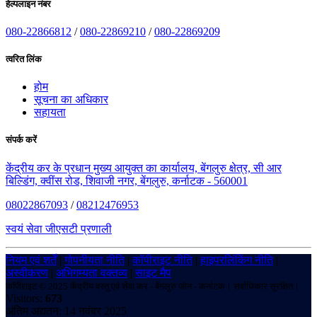
हेल्पलाइन नंबर
080-22866812
/
080-22869210
/
080-22869209
त्वरित लिंक
होम
सूचना का अधिकार
सहायता
संपर्क करें
केंद्रीय कर के प्रधान मुख्य आयुक्त का कार्यालय, बेंगलुरु क्षेत्र, सी आर
बिल्डिंग, क्वींस रोड, शिवाजी नगर, बेंगलुरु, कर्नाटक - 560001
08022867093
/
08212476953
स्वयं सेवा जीएसटी प्रणाली
नियम एवं शर्तें
|
गोपनीयता नीति
|
कॉपीराइट नीति
|
हाइपरलिंकिंग नीति
|
अस्वीकरण
|
अभिगम्यता वक्तव्य
|
साइट मैप
कॉपीराइट © 2025 केंद्रीय वस्तु एवं सेवा कर - बेंगलुरु ज़ोन - कर्नाटक। सर्वाधिकार सुरक्षित।
Visitors:
673
अंतिम अद्यतन: 14 नवंबर 2025