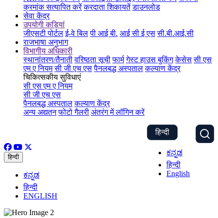
क्रमांक सत्यापित करें
करदाता शिकायतें
डाउनलोड
सेवा केंद्र
उपयोगी कड़ियां
जीएसटी पोर्टल
ई-वे बिल
पी आई बी.
आई सी ई एस
सी.बी.आई.सी
राजभाषा अनुभाग
विभागीय अधिकारी
स्थानांतरण/तैनाती
वरिष्ठता सूची
फार्म
गेस्ट हाउस बुकिंग
केसेस
सी एस
एम ए नियम
सी जी एच एस
पैनलबद्ध अस्पताल
कल्याण केंद्र
चिकित्सकीय सुविधाएं
सी एस एम ए नियम
सी जी एच एस
पैनलबद्ध अस्पताल
कल्याण केंद्र
अन्य अद्यतन
फोटो गैलरी
अंतरंग में लॉगिन करें
हिन्दी
ಕನ್ನಡ
हिन्दी
हिन्दी
English
ಕನ್ನಡ
हिन्दी
ENGLISH