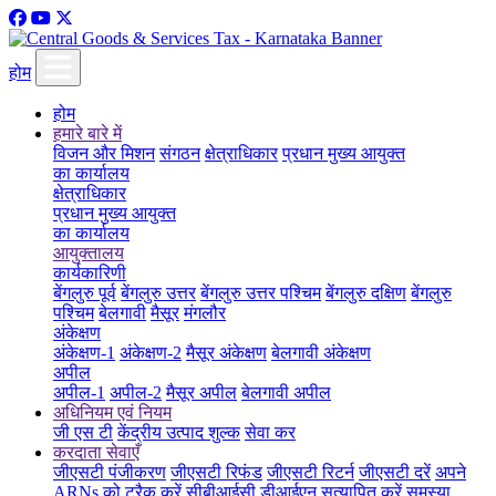
होम
होम
हमारे बारे में
विजन और मिशन
संगठन
क्षेत्राधिकार
प्रधान मुख्य आयुक्त
का कार्यालय
क्षेत्राधिकार
प्रधान मुख्य आयुक्त
का कार्यालय
आयुक्तालय
कार्यकारिणी
बेंगलुरु पूर्व
बेंगलुरु उत्तर
बेंगलुरु उत्तर पश्चिम
बेंगलुरु दक्षिण
बेंगलुरु
पश्चिम
बेलगावी
मैसूर
मंगलौर
अंकेक्षण
अंकेक्षण-1
अंकेक्षण-2
मैसूर अंकेक्षण
बेलगावी अंकेक्षण
अपील
अपील-1
अपील-2
मैसूर अपील
बेलगावी अपील
अधिनियम एवं नियम
जी एस टी
केंद्रीय उत्पाद शुल्क
सेवा कर
करदाता सेवाएँ
जीएसटी पंजीकरण
जीएसटी रिफंड
जीएसटी रिटर्न
जीएसटी दरें
अपने
ARNs को ट्रैक करें
सीबीआईसी डीआईएन सत्यापित करें
समस्या