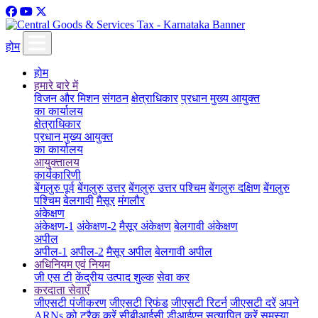
होम
होम
हमारे बारे में
विजन और मिशन
संगठन
क्षेत्राधिकार
प्रधान मुख्य आयुक्त
का कार्यालय
क्षेत्राधिकार
प्रधान मुख्य आयुक्त
का कार्यालय
आयुक्तालय
कार्यकारिणी
बेंगलुरु पूर्व
बेंगलुरु उत्तर
बेंगलुरु उत्तर पश्चिम
बेंगलुरु दक्षिण
बेंगलुरु
पश्चिम
बेलगावी
मैसूर
मंगलौर
अंकेक्षण
अंकेक्षण-1
अंकेक्षण-2
मैसूर अंकेक्षण
बेलगावी अंकेक्षण
अपील
अपील-1
अपील-2
मैसूर अपील
बेलगावी अपील
अधिनियम एवं नियम
जी एस टी
केंद्रीय उत्पाद शुल्क
सेवा कर
करदाता सेवाएँ
जीएसटी पंजीकरण
जीएसटी रिफंड
जीएसटी रिटर्न
जीएसटी दरें
अपने
ARNs को ट्रैक करें
सीबीआईसी डीआईएन सत्यापित करें
समस्या