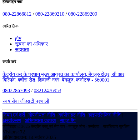
हेल्पलाइन नंबर
080-22866812
/
080-22869210
/
080-22869209
त्वरित लिंक
होम
सूचना का अधिकार
सहायता
संपर्क करें
केंद्रीय कर के प्रधान मुख्य आयुक्त का कार्यालय, बेंगलुरु क्षेत्र, सी आर
बिल्डिंग, क्वींस रोड, शिवाजी नगर, बेंगलुरु, कर्नाटक - 560001
08022867093
/
08212476953
स्वयं सेवा जीएसटी प्रणाली
नियम एवं शर्तें
|
गोपनीयता नीति
|
कॉपीराइट नीति
|
हाइपरलिंकिंग नीति
|
अस्वीकरण
|
अभिगम्यता वक्तव्य
|
साइट मैप
कॉपीराइट © 2025 केंद्रीय वस्तु एवं सेवा कर - बेंगलुरु ज़ोन - कर्नाटक। सर्वाधिकार सुरक्षित।
Visitors:
72
अंतिम अद्यतन: 14 नवंबर 2025