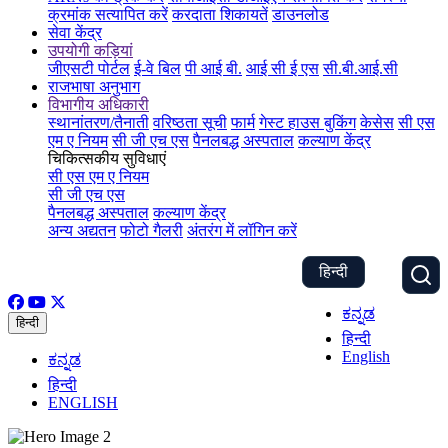
क्रमांक सत्यापित करें
करदाता शिकायतें
डाउनलोड
सेवा केंद्र
उपयोगी कड़ियां
जीएसटी पोर्टल
ई-वे बिल
पी आई बी.
आई सी ई एस
सी.बी.आई.सी
राजभाषा अनुभाग
विभागीय अधिकारी
स्थानांतरण/तैनाती
वरिष्ठता सूची
फार्म
गेस्ट हाउस बुकिंग
केसेस
सी एस
एम ए नियम
सी जी एच एस
पैनलबद्ध अस्पताल
कल्याण केंद्र
चिकित्सकीय सुविधाएं
सी एस एम ए नियम
सी जी एच एस
पैनलबद्ध अस्पताल
कल्याण केंद्र
अन्य अद्यतन
फोटो गैलरी
अंतरंग में लॉगिन करें
हिन्दी
ಕನ್ನಡ
हिन्दी
हिन्दी
English
ಕನ್ನಡ
हिन्दी
ENGLISH