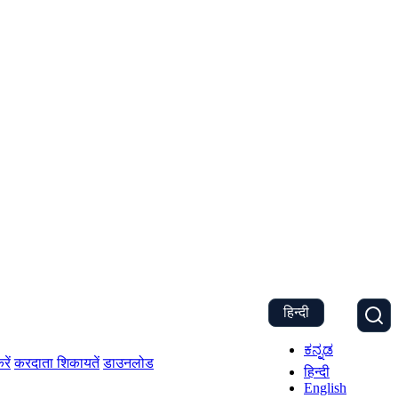
हिन्दी
ಕನ್ನಡ
रें
करदाता शिकायतें
डाउनलोड
हिन्दी
English