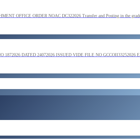
SC on the basis of result of Combined Graduate Level Examination
OFFICE ORDER NOAC DC322026 Transfer and Posting in the grade o
ment by SSC on the basis of result of CombIned Graduate Level E
872026 DATED 24072026 ISSUED VIDE FILE NO GCCOII33252026 
और लोड करें
 in the grade of Superintendent reg
ent of Bengaluru Central Tax Zone on loan basis to formations out