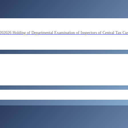
lding of Departmental Examination of Inspectors of Central Tax Cu
by SSC on the basis of result of Combined Graduate Level Examina