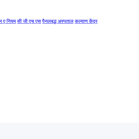
म ए नियम
सी जी एच एस
पैनलबद्ध अस्पताल
कल्याण केंद्र