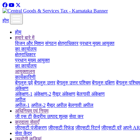
होम
होम
हमारे बारे में
विजन और मिशन
संगठन
क्षेत्राधिकार
प्रधान मुख्य आयुक्त
का कार्यालय
क्षेत्राधिकार
प्रधान मुख्य आयुक्त
का कार्यालय
आयुक्तालय
कार्यकारिणी
बेंगलुरु पूर्व
बेंगलुरु उत्तर
बेंगलुरु उत्तर पश्चिम
बेंगलुरु दक्षिण
बेंगलुरु पश्चि
अंकेक्षण
अंकेक्षण-1
अंकेक्षण-2
मैसूर अंकेक्षण
बेलगावी अंकेक्षण
अपील
अपील-1
अपील-2
मैसूर अपील
बेलगावी अपील
अधिनियम एवं नियम
जी एस टी
केंद्रीय उत्पाद शुल्क
सेवा कर
करदाता सेवाएँ
जीएसटी पंजीकरण
जीएसटी रिफंड
जीएसटी रिटर्न
जीएसटी दरें
अपने ARN
सेवा केंद्र
उपयोगी कड़ियां