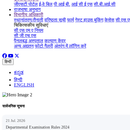
जीएसटी पोर्टल
ई-वे बिल
पी आई बी.
आई सी ई एस
सी.बी.आई.सी
राजभाषा अनुभाग
विभागीय अधिकारी
स्थानांतरण/तैनाती
वरिष्ठता सूची
फार्म
गेस्ट हाउस बुकिंग
केसेस
सी एस ए
चिकित्सकीय सुविधाएं
सी एस एम ए नियम
सी जी एच एस
पैनलबद्ध अस्पताल
कल्याण केंद्र
अन्य अद्यतन
फोटो गैलरी
अंतरंग में लॉगिन करें
हिन्दी
ಕನ್ನಡ
हिन्दी
ENGLISH
सार्वजनिक सूचना
21 Jul. 2026
Departmental Examination Rules 2024