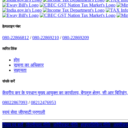
हेल्पलाइन नंबर
080-22866812
/
080-22869210
/
080-22869209
त्वरित लिंक
होम
सूचना का अधिकार
सहायता
संपर्क करें
केंद्रीय कर के प्रधान मुख्य आयुक्त का कार्यालय, बेंगलुरु क्षेत्र, सी आर बिल्डि
08022867093
/
08212476953
स्वयं सेवा जीएसटी प्रणाली
नियम एवं शर्तें
|
गोपनीयता नीति
|
कॉपीराइट नीति
|
हाइपरलिंकिंग नीति
|
अस्वीक