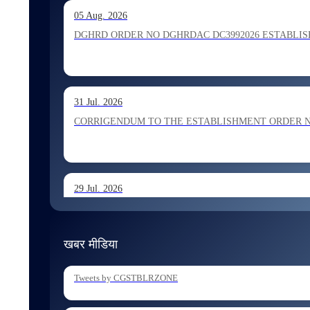
13 Jul. 2026
05 Aug. 2026
Allocation of Inspector recommended for appointment by S
DGHRD ORDER NO DGHRDAC DC3992026 ESTABLISHMENT 
13 Jul. 2026
31 Jul. 2026
Allocation of Executive Assistant recommended for appoint
CORRIGENDUM TO THE ESTABLISHMENT ORDER NO 1
29 Jul. 2026
ESTABLISHMENT ORDER NO 1962026 Transfer and Posting
खबर मीडिया
29 Jul. 2026
Tweets by CGSTBLRZONE
ESTABLISHMENT ORDER NO 1902026 Posting of Superintend