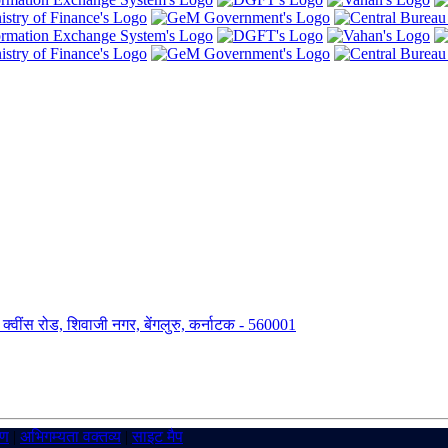
ंग, क्वींस रोड, शिवाजी नगर, बेंगलुरु, कर्नाटक - 560001
रण
|
अभिगम्यता वक्तव्य
|
साइट मैप