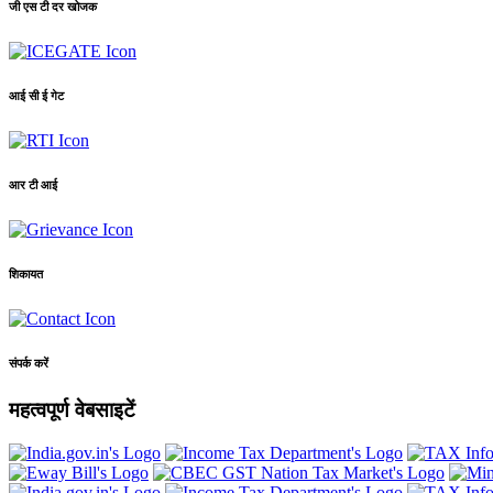
जी एस टी दर खोजक
आई सी ई गेट
आर टी आई
शिकायत
संपर्क करें
महत्वपूर्ण वेबसाइटें