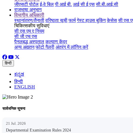
जीएसटी पोर्टल
ई-वे बिल
पी आई बी.
आई सी ई एस
सी.बी.आई.सी
राजभाषा अनुभाग
विभागीय अधिकारी
स्थानांतरण/तैनाती
वरिष्ठता सूची
फार्म
गेस्ट हाउस बुकिंग
केसेस
सी एस ए
चिकित्सकीय सुविधाएं
सी एस एम ए नियम
सी जी एच एस
पैनलबद्ध अस्पताल
कल्याण केंद्र
अन्य अद्यतन
फोटो गैलरी
अंतरंग में लॉगिन करें
हिन्दी
ಕನ್ನಡ
हिन्दी
ENGLISH
सार्वजनिक सूचना
21 Jul. 2026
Departmental Examination Rules 2024