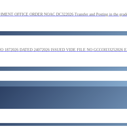
SC on the basis of result of Combined Graduate Level Examination
OFFICE ORDER NOAC DC322026 Transfer and Posting in the grade o
ment by SSC on the basis of result of CombIned Graduate Level E
872026 DATED 24072026 ISSUED VIDE FILE NO GCCOII33252026 
और लोड करें
 in the grade of Superintendent reg
ent of Bengaluru Central Tax Zone on loan basis to formations out