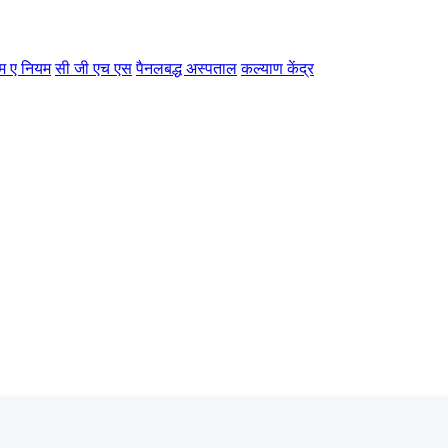
म ए नियम
सी जी एच एस
पैनलबद्ध अस्पताल
कल्याण केंद्र