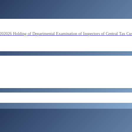
lding of Departmental Examination of Inspectors of Central Tax Cu
by SSC on the basis of result of Combined Graduate Level Examina