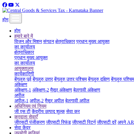
होम
होम
हमारे बारे में
विजन और मिशन
संगठन
क्षेत्राधिकार
प्रधान मुख्य आयुक्त
का कार्यालय
क्षेत्राधिकार
प्रधान मुख्य आयुक्त
का कार्यालय
आयुक्तालय
कार्यकारिणी
बेंगलुरु पूर्व
बेंगलुरु उत्तर
बेंगलुरु उत्तर पश्चिम
बेंगलुरु दक्षिण
बेंगलुरु पश्चि
अंकेक्षण
अंकेक्षण-1
अंकेक्षण-2
मैसूर अंकेक्षण
बेलगावी अंकेक्षण
अपील
अपील-1
अपील-2
मैसूर अपील
बेलगावी अपील
अधिनियम एवं नियम
जी एस टी
केंद्रीय उत्पाद शुल्क
सेवा कर
करदाता सेवाएँ
जीएसटी पंजीकरण
जीएसटी रिफंड
जीएसटी रिटर्न
जीएसटी दरें
अपने ARN
सेवा केंद्र
उपयोगी कड़ियां