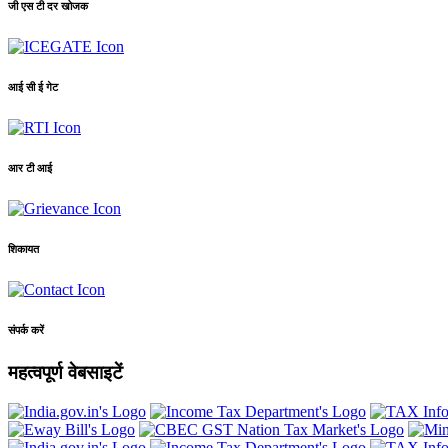
जी एस टी दर खोजक
आई सी ई गेट
आर टी आई
शिकायत
संपर्क करें
महत्वपूर्ण वेबसाइटें