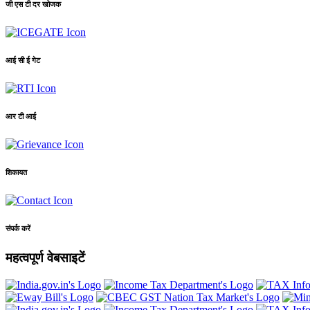
जी एस टी दर खोजक
आई सी ई गेट
आर टी आई
शिकायत
संपर्क करें
महत्वपूर्ण वेबसाइटें