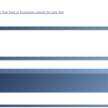
ment by SSC on the basis of result of CombIned Graduate Level E
 loan basis to formations outside the zone Reg
by SSC on U hRM the basis of result of Combined Graduate Level E
और लोड करें
ral Tax and Central Excise for Confirmation from 05082026 to 07