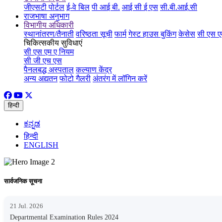
जीएसटी पोर्टल
ई-वे बिल
पी आई बी.
आई सी ई एस
सी.बी.आई.सी
राजभाषा अनुभाग
विभागीय अधिकारी
स्थानांतरण/तैनाती
वरिष्ठता सूची
फार्म
गेस्ट हाउस बुकिंग
केसेस
सी एस ए
चिकित्सकीय सुविधाएं
सी एस एम ए नियम
सी जी एच एस
पैनलबद्ध अस्पताल
कल्याण केंद्र
अन्य अद्यतन
फोटो गैलरी
अंतरंग में लॉगिन करें
हिन्दी
ಕನ್ನಡ
हिन्दी
ENGLISH
सार्वजनिक सूचना
21 Jul. 2026
Departmental Examination Rules 2024