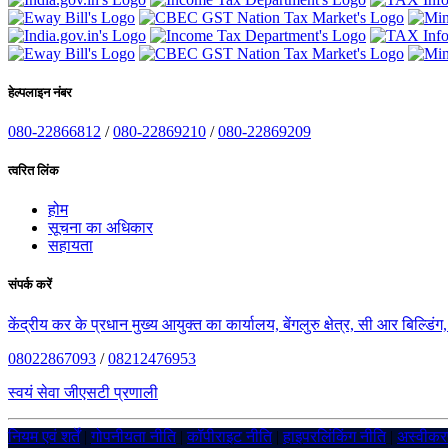
हेल्पलाइन नंबर
080-22866812
/
080-22869210
/
080-22869209
त्वरित लिंक
होम
सूचना का अधिकार
सहायता
संपर्क करें
केंद्रीय कर के प्रधान मुख्य आयुक्त का कार्यालय, बेंगलुरु क्षेत्र, सी आर बिल्डि
08022867093
/
08212476953
स्वयं सेवा जीएसटी प्रणाली
नियम एवं शर्तें
|
गोपनीयता नीति
|
कॉपीराइट नीति
|
हाइपरलिंकिंग नीति
|
अस्वीक