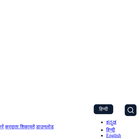
हिन्दी
ಕನ್ನಡ
रें
करदाता शिकायतें
डाउनलोड
हिन्दी
English