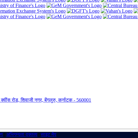
ंग, क्वींस रोड, शिवाजी नगर, बेंगलुरु, कर्नाटक - 560001
रण
|
अभिगम्यता वक्तव्य
|
साइट मैप