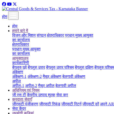
होम
होम
हमारे बारे में
विजन और मिशन
संगठन
क्षेत्राधिकार
प्रधान मुख्य आयुक्त
का कार्यालय
क्षेत्राधिकार
प्रधान मुख्य आयुक्त
का कार्यालय
आयुक्तालय
कार्यकारिणी
बेंगलुरु पूर्व
बेंगलुरु उत्तर
बेंगलुरु उत्तर पश्चिम
बेंगलुरु दक्षिण
बेंगलुरु पश्चि
अंकेक्षण
अंकेक्षण-1
अंकेक्षण-2
मैसूर अंकेक्षण
बेलगावी अंकेक्षण
अपील
अपील-1
अपील-2
मैसूर अपील
बेलगावी अपील
अधिनियम एवं नियम
जी एस टी
केंद्रीय उत्पाद शुल्क
सेवा कर
करदाता सेवाएँ
जीएसटी पंजीकरण
जीएसटी रिफंड
जीएसटी रिटर्न
जीएसटी दरें
अपने ARN
सेवा केंद्र
उपयोगी कड़ियां