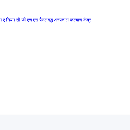
म ए नियम
सी जी एच एस
पैनलबद्ध अस्पताल
कल्याण केंद्र