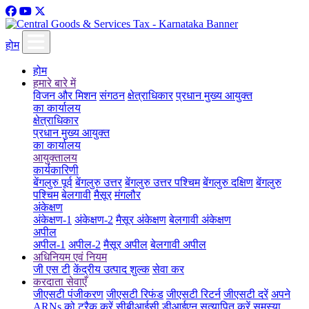
होम
होम
हमारे बारे में
विजन और मिशन
संगठन
क्षेत्राधिकार
प्रधान मुख्य आयुक्त
का कार्यालय
क्षेत्राधिकार
प्रधान मुख्य आयुक्त
का कार्यालय
आयुक्तालय
कार्यकारिणी
बेंगलुरु पूर्व
बेंगलुरु उत्तर
बेंगलुरु उत्तर पश्चिम
बेंगलुरु दक्षिण
बेंगलुरु
पश्चिम
बेलगावी
मैसूर
मंगलौर
अंकेक्षण
अंकेक्षण-1
अंकेक्षण-2
मैसूर अंकेक्षण
बेलगावी अंकेक्षण
अपील
अपील-1
अपील-2
मैसूर अपील
बेलगावी अपील
अधिनियम एवं नियम
जी एस टी
केंद्रीय उत्पाद शुल्क
सेवा कर
करदाता सेवाएँ
जीएसटी पंजीकरण
जीएसटी रिफंड
जीएसटी रिटर्न
जीएसटी दरें
अपने
ARNs को ट्रैक करें
सीबीआईसी डीआईएन सत्यापित करें
समस्या