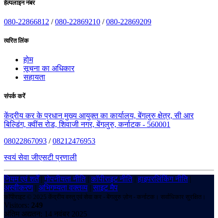
हेल्पलाइन नंबर
080-22866812
/
080-22869210
/
080-22869209
त्वरित लिंक
होम
सूचना का अधिकार
सहायता
संपर्क करें
केंद्रीय कर के प्रधान मुख्य आयुक्त का कार्यालय, बेंगलुरु क्षेत्र, सी आर
बिल्डिंग, क्वींस रोड, शिवाजी नगर, बेंगलुरु, कर्नाटक - 560001
08022867093
/
08212476953
स्वयं सेवा जीएसटी प्रणाली
नियम एवं शर्तें
|
गोपनीयता नीति
|
कॉपीराइट नीति
|
हाइपरलिंकिंग नीति
|
अस्वीकरण
|
अभिगम्यता वक्तव्य
|
साइट मैप
कॉपीराइट © 2025 केंद्रीय वस्तु एवं सेवा कर - बेंगलुरु ज़ोन - कर्नाटक। सर्वाधिकार सुरक्षित।
Visitors:
249
अंतिम अद्यतन: 14 नवंबर 2025