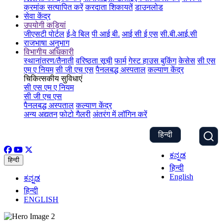
क्रमांक सत्यापित करें
करदाता शिकायतें
डाउनलोड
सेवा केंद्र
उपयोगी कड़ियां
जीएसटी पोर्टल
ई-वे बिल
पी आई बी.
आई सी ई एस
सी.बी.आई.सी
राजभाषा अनुभाग
विभागीय अधिकारी
स्थानांतरण/तैनाती
वरिष्ठता सूची
फार्म
गेस्ट हाउस बुकिंग
केसेस
सी एस
एम ए नियम
सी जी एच एस
पैनलबद्ध अस्पताल
कल्याण केंद्र
चिकित्सकीय सुविधाएं
सी एस एम ए नियम
सी जी एच एस
पैनलबद्ध अस्पताल
कल्याण केंद्र
अन्य अद्यतन
फोटो गैलरी
अंतरंग में लॉगिन करें
हिन्दी
ಕನ್ನಡ
हिन्दी
हिन्दी
English
ಕನ್ನಡ
हिन्दी
ENGLISH