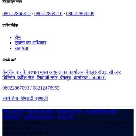
हेल्पलाइन नंबर
080-22866812
/
080-22869210
/
080-22869209
त्वरित लिंक
होम
सूचना का अधिकार
सहायता
संपर्क करें
केंद्रीय कर के प्रधान मुख्य आयुक्त का कार्यालय, बेंगलुरु क्षेत्र, सी आर
बिल्डिंग, क्वींस रोड, शिवाजी नगर, बेंगलुरु, कर्नाटक - 560001
08022867093
/
08212476953
स्वयं सेवा जीएसटी प्रणाली
नियम एवं शर्तें
|
गोपनीयता नीति
|
कॉपीराइट नीति
|
हाइपरलिंकिंग नीति
|
अस्वीकरण
|
अभिगम्यता वक्तव्य
|
साइट मैप
कॉपीराइट © 2025 केंद्रीय वस्तु एवं सेवा कर - बेंगलुरु ज़ोन - कर्नाटक। सर्वाधिकार सुरक्षित।
Visitors:
3,738
अंतिम अद्यतन: 14 नवंबर 2025