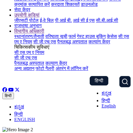
क्रमांक सत्यापित करें
करदाता शिकायतें
डाउनलोड
सेवा केंद्र
उपयोगी कड़ियां
जीएसटी पोर्टल
ई-वे बिल
पी आई बी.
आई सी ई एस
सी.बी.आई.सी
राजभाषा अनुभाग
विभागीय अधिकारी
स्थानांतरण/तैनाती
वरिष्ठता सूची
फार्म
गेस्ट हाउस बुकिंग
केसेस
सी एस
एम ए नियम
सी जी एच एस
पैनलबद्ध अस्पताल
कल्याण केंद्र
चिकित्सकीय सुविधाएं
सी एस एम ए नियम
सी जी एच एस
पैनलबद्ध अस्पताल
कल्याण केंद्र
अन्य अद्यतन
फोटो गैलरी
अंतरंग में लॉगिन करें
हिन्दी
ಕನ್ನಡ
हिन्दी
हिन्दी
English
ಕನ್ನಡ
हिन्दी
ENGLISH