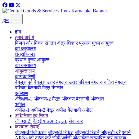
होम
होम
हमारे बारे में
विजन और मिशन
संगठन
क्षेत्राधिकार
प्रधान मुख्य आयुक्त
का कार्यालय
क्षेत्राधिकार
प्रधान मुख्य आयुक्त
का कार्यालय
आयुक्तालय
कार्यकारिणी
बेंगलुरु पूर्व
बेंगलुरु उत्तर
बेंगलुरु उत्तर पश्चिम
बेंगलुरु दक्षिण
बेंगलुरु
पश्चिम
बेलगावी
मैसूर
मंगलौर
अंकेक्षण
अंकेक्षण-1
अंकेक्षण-2
मैसूर अंकेक्षण
बेलगावी अंकेक्षण
अपील
अपील-1
अपील-2
मैसूर अपील
बेलगावी अपील
अधिनियम एवं नियम
जी एस टी
केंद्रीय उत्पाद शुल्क
सेवा कर
करदाता सेवाएँ
जीएसटी पंजीकरण
जीएसटी रिफंड
जीएसटी रिटर्न
जीएसटी दरें
अपने
ARNs को ट्रैक करें
सीबीआईसी डीआईएन सत्यापित करें
समस्या