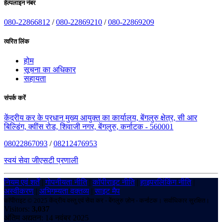
हेल्पलाइन नंबर
080-22866812
/
080-22869210
/
080-22869209
त्वरित लिंक
होम
सूचना का अधिकार
सहायता
संपर्क करें
केंद्रीय कर के प्रधान मुख्य आयुक्त का कार्यालय, बेंगलुरु क्षेत्र, सी आर
बिल्डिंग, क्वींस रोड, शिवाजी नगर, बेंगलुरु, कर्नाटक - 560001
08022867093
/
08212476953
स्वयं सेवा जीएसटी प्रणाली
नियम एवं शर्तें
|
गोपनीयता नीति
|
कॉपीराइट नीति
|
हाइपरलिंकिंग नीति
|
अस्वीकरण
|
अभिगम्यता वक्तव्य
|
साइट मैप
कॉपीराइट © 2025 केंद्रीय वस्तु एवं सेवा कर - बेंगलुरु ज़ोन - कर्नाटक। सर्वाधिकार सुरक्षित।
Visitors:
3,037
अंतिम अद्यतन: 14 नवंबर 2025