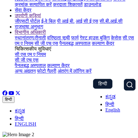
क्रमांक सत्यापित करें
करदाता शिकायतें
डाउनलोड
सेवा केंद्र
उपयोगी कड़ियां
जीएसटी पोर्टल
ई-वे बिल
पी आई बी.
आई सी ई एस
सी.बी.आई.सी
राजभाषा अनुभाग
विभागीय अधिकारी
स्थानांतरण/तैनाती
वरिष्ठता सूची
फार्म
गेस्ट हाउस बुकिंग
केसेस
सी एस
एम ए नियम
सी जी एच एस
पैनलबद्ध अस्पताल
कल्याण केंद्र
चिकित्सकीय सुविधाएं
सी एस एम ए नियम
सी जी एच एस
पैनलबद्ध अस्पताल
कल्याण केंद्र
अन्य अद्यतन
फोटो गैलरी
अंतरंग में लॉगिन करें
हिन्दी
ಕನ್ನಡ
हिन्दी
हिन्दी
English
ಕನ್ನಡ
हिन्दी
ENGLISH