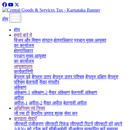
होम
होम
हमारे बारे में
विजन और मिशन
संगठन
क्षेत्राधिकार
प्रधान मुख्य आयुक्त
का कार्यालय
क्षेत्राधिकार
प्रधान मुख्य आयुक्त
का कार्यालय
आयुक्तालय
कार्यकारिणी
बेंगलुरु पूर्व
बेंगलुरु उत्तर
बेंगलुरु उत्तर पश्चिम
बेंगलुरु दक्षिण
बेंगलुरु
पश्चिम
बेलगावी
मैसूर
मंगलौर
अंकेक्षण
अंकेक्षण-1
अंकेक्षण-2
मैसूर अंकेक्षण
बेलगावी अंकेक्षण
अपील
अपील-1
अपील-2
मैसूर अपील
बेलगावी अपील
अधिनियम एवं नियम
जी एस टी
केंद्रीय उत्पाद शुल्क
सेवा कर
करदाता सेवाएँ
जीएसटी पंजीकरण
जीएसटी रिफंड
जीएसटी रिटर्न
जीएसटी दरें
अपने
ARNs को ट्रैक करें
सीबीआईसी डीआईएन सत्यापित करें
समस्या