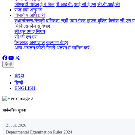
जीएसटी पोर्टल
ई-वे बिल
पी आई बी.
आई सी ई एस
सी.बी.आई.सी
राजभाषा अनुभाग
विभागीय अधिकारी
स्थानांतरण/तैनाती
वरिष्ठता सूची
फार्म
गेस्ट हाउस बुकिंग
केसेस
सी एस ए
चिकित्सकीय सुविधाएं
सी एस एम ए नियम
सी जी एच एस
पैनलबद्ध अस्पताल
कल्याण केंद्र
अन्य अद्यतन
फोटो गैलरी
अंतरंग में लॉगिन करें
हिन्दी
ಕನ್ನಡ
हिन्दी
ENGLISH
सार्वजनिक सूचना
21 Jul. 2026
Departmental Examination Rules 2024