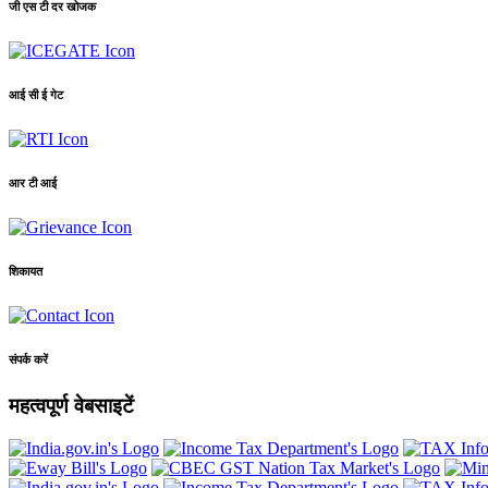
जी एस टी दर खोजक
आई सी ई गेट
आर टी आई
शिकायत
संपर्क करें
महत्वपूर्ण वेबसाइटें