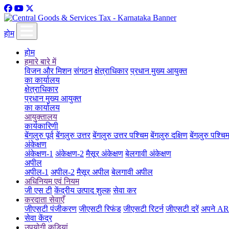
होम
होम
हमारे बारे में
विजन और मिशन
संगठन
क्षेत्राधिकार
प्रधान मुख्य आयुक्त
का कार्यालय
क्षेत्राधिकार
प्रधान मुख्य आयुक्त
का कार्यालय
आयुक्तालय
कार्यकारिणी
बेंगलुरु पूर्व
बेंगलुरु उत्तर
बेंगलुरु उत्तर पश्चिम
बेंगलुरु दक्षिण
बेंगलुरु पश्चि
अंकेक्षण
अंकेक्षण-1
अंकेक्षण-2
मैसूर अंकेक्षण
बेलगावी अंकेक्षण
अपील
अपील-1
अपील-2
मैसूर अपील
बेलगावी अपील
अधिनियम एवं नियम
जी एस टी
केंद्रीय उत्पाद शुल्क
सेवा कर
करदाता सेवाएँ
जीएसटी पंजीकरण
जीएसटी रिफंड
जीएसटी रिटर्न
जीएसटी दरें
अपने ARN
सेवा केंद्र
उपयोगी कड़ियां