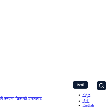
हिन्दी
ಕನ್ನಡ
रें
करदाता शिकायतें
डाउनलोड
हिन्दी
English