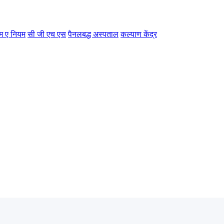
म ए नियम
सी जी एच एस
पैनलबद्ध अस्पताल
कल्याण केंद्र