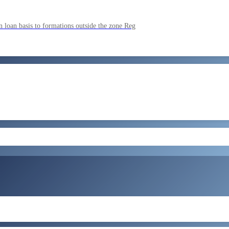
ment by SSC on the basis of result of CombIned Graduate Level E
 loan basis to formations outside the zone Reg
by SSC on U hRM the basis of result of Combined Graduate Level E
और लोड करें
ral Tax and Central Excise for Confirmation from 05082026 to 07