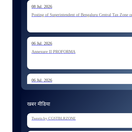
13 Jul. 2026
08 Jul. 2026
Allocation of Executive Assistant recommended for appoint
Posting of Superintendent of Bengaluru Central Tax Zone on
10 Jul. 2026
06 Jul. 2026
Allocation of Tax Assistant recommended for appointment 
Annexure II PROFORMA
06 Jul. 2026
Annexure I August 2026 Exam
खबर मीडिया
06 Jul. 2026
Tweets by CGSTBLRZONE
Holding of Departmental Examination of Inspectors of Cent