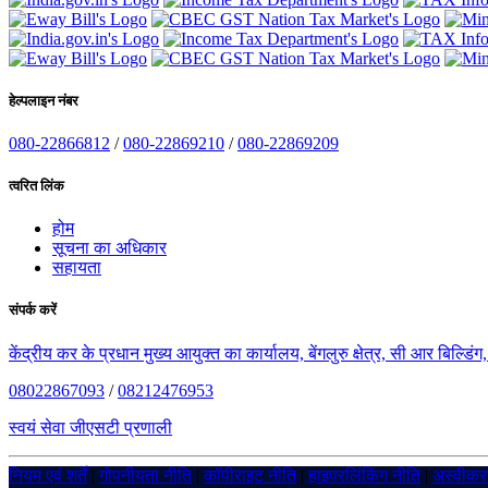
हेल्पलाइन नंबर
080-22866812
/
080-22869210
/
080-22869209
त्वरित लिंक
होम
सूचना का अधिकार
सहायता
संपर्क करें
केंद्रीय कर के प्रधान मुख्य आयुक्त का कार्यालय, बेंगलुरु क्षेत्र, सी आर बिल्डि
08022867093
/
08212476953
स्वयं सेवा जीएसटी प्रणाली
नियम एवं शर्तें
|
गोपनीयता नीति
|
कॉपीराइट नीति
|
हाइपरलिंकिंग नीति
|
अस्वीक