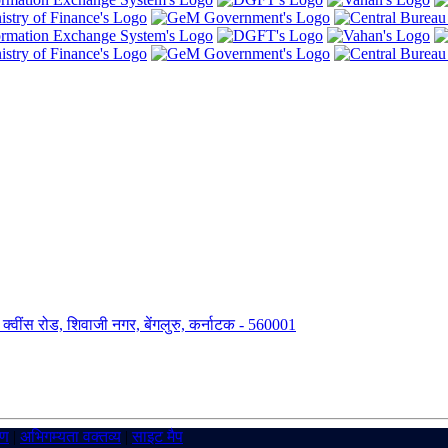
ंग, क्वींस रोड, शिवाजी नगर, बेंगलुरु, कर्नाटक - 560001
रण
|
अभिगम्यता वक्तव्य
|
साइट मैप