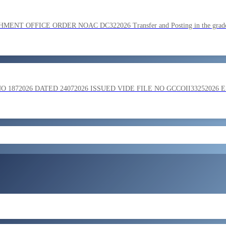
SC on the basis of result of Combined Graduate Level Examination
OFFICE ORDER NOAC DC322026 Transfer and Posting in the grade o
ment by SSC on the basis of result of CombIned Graduate Level E
872026 DATED 24072026 ISSUED VIDE FILE NO GCCOII33252026 
और लोड करें
 in the grade of Superintendent reg
ent of Bengaluru Central Tax Zone on loan basis to formations out