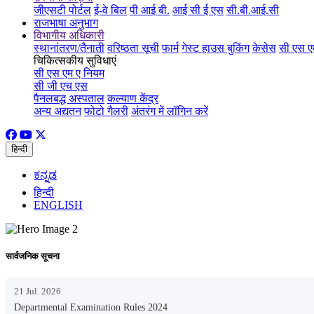
जीएसटी पोर्टल
ई-वे बिल
पी आई बी.
आई सी ई एस
सी.बी.आई.सी
राजभाषा अनुभाग
विभागीय अधिकारी
स्थानांतरण/तैनाती
वरिष्ठता सूची
फार्म
गेस्ट हाउस बुकिंग
केसेस
सी एस ए
चिकित्सकीय सुविधाएं
सी एस एम ए नियम
सी जी एच एस
पैनलबद्ध अस्पताल
कल्याण केंद्र
अन्य अद्यतन
फोटो गैलरी
अंतरंग में लॉगिन करें
हिन्दी
ಕನ್ನಡ
हिन्दी
ENGLISH
सार्वजनिक सूचना
21 Jul. 2026
Departmental Examination Rules 2024