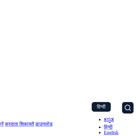
हिन्दी
ಕನ್ನಡ
रें
करदाता शिकायतें
डाउनलोड
हिन्दी
English