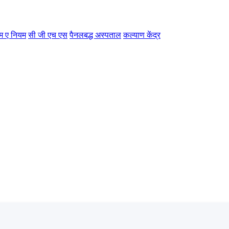
म ए नियम
सी जी एच एस
पैनलबद्ध अस्पताल
कल्याण केंद्र