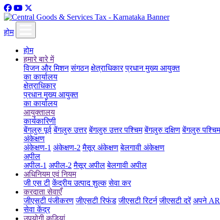
होम
होम
हमारे बारे में
विजन और मिशन
संगठन
क्षेत्राधिकार
प्रधान मुख्य आयुक्त
का कार्यालय
क्षेत्राधिकार
प्रधान मुख्य आयुक्त
का कार्यालय
आयुक्तालय
कार्यकारिणी
बेंगलुरु पूर्व
बेंगलुरु उत्तर
बेंगलुरु उत्तर पश्चिम
बेंगलुरु दक्षिण
बेंगलुरु पश्चि
अंकेक्षण
अंकेक्षण-1
अंकेक्षण-2
मैसूर अंकेक्षण
बेलगावी अंकेक्षण
अपील
अपील-1
अपील-2
मैसूर अपील
बेलगावी अपील
अधिनियम एवं नियम
जी एस टी
केंद्रीय उत्पाद शुल्क
सेवा कर
करदाता सेवाएँ
जीएसटी पंजीकरण
जीएसटी रिफंड
जीएसटी रिटर्न
जीएसटी दरें
अपने ARN
सेवा केंद्र
उपयोगी कड़ियां