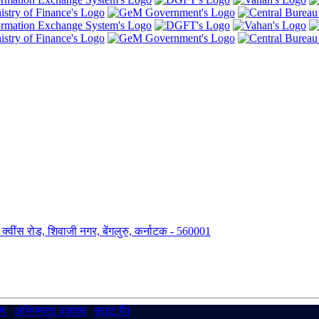
ंग, क्वींस रोड, शिवाजी नगर, बेंगलुरु, कर्नाटक - 560001
रण
|
अभिगम्यता वक्तव्य
|
साइट मैप