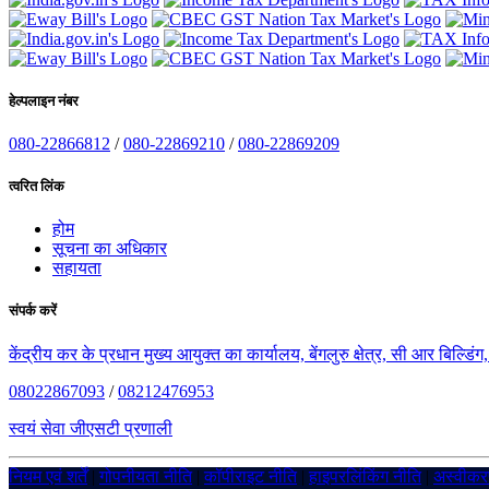
हेल्पलाइन नंबर
080-22866812
/
080-22869210
/
080-22869209
त्वरित लिंक
होम
सूचना का अधिकार
सहायता
संपर्क करें
केंद्रीय कर के प्रधान मुख्य आयुक्त का कार्यालय, बेंगलुरु क्षेत्र, सी आर बिल्डि
08022867093
/
08212476953
स्वयं सेवा जीएसटी प्रणाली
नियम एवं शर्तें
|
गोपनीयता नीति
|
कॉपीराइट नीति
|
हाइपरलिंकिंग नीति
|
अस्वीक