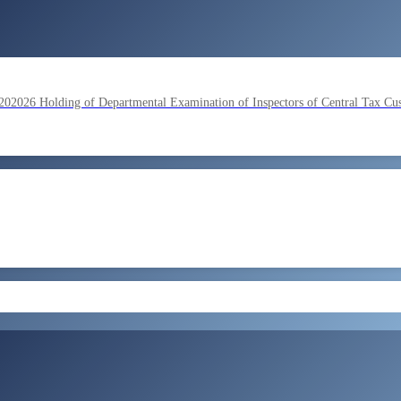
lding of Departmental Examination of Inspectors of Central Tax Cu
by SSC on the basis of result of Combined Graduate Level Examina