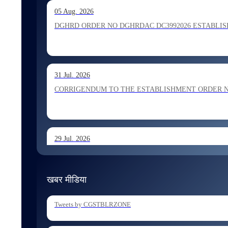
13 Jul. 2026
05 Aug. 2026
Allocation of Inspector recommended for appointment by S
DGHRD ORDER NO DGHRDAC DC3992026 ESTABLISHMENT 
13 Jul. 2026
31 Jul. 2026
Allocation of Executive Assistant recommended for appoint
CORRIGENDUM TO THE ESTABLISHMENT ORDER NO 1
29 Jul. 2026
ESTABLISHMENT ORDER NO 1962026 Transfer and Posting
खबर मीडिया
29 Jul. 2026
Tweets by CGSTBLRZONE
ESTABLISHMENT ORDER NO 1902026 Posting of Superintend