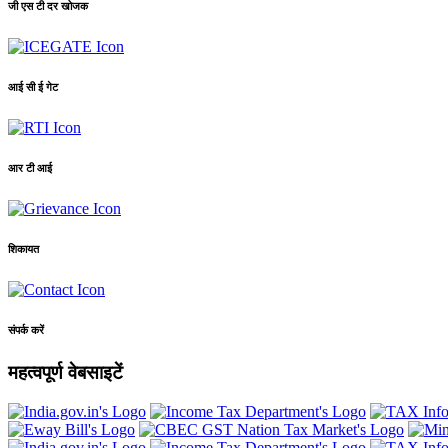
जी एस टी दर खोजक
आई सी ई गेट
आर टी आई
शिकायत
संपर्क करें
महत्वपूर्ण वेबसाइटें