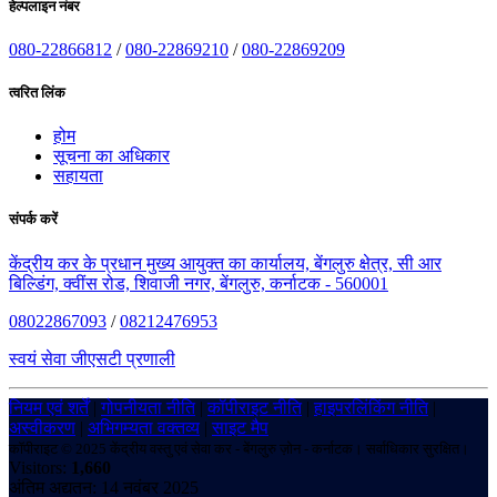
हेल्पलाइन नंबर
080-22866812
/
080-22869210
/
080-22869209
त्वरित लिंक
होम
सूचना का अधिकार
सहायता
संपर्क करें
केंद्रीय कर के प्रधान मुख्य आयुक्त का कार्यालय, बेंगलुरु क्षेत्र, सी आर
बिल्डिंग, क्वींस रोड, शिवाजी नगर, बेंगलुरु, कर्नाटक - 560001
08022867093
/
08212476953
स्वयं सेवा जीएसटी प्रणाली
नियम एवं शर्तें
|
गोपनीयता नीति
|
कॉपीराइट नीति
|
हाइपरलिंकिंग नीति
|
अस्वीकरण
|
अभिगम्यता वक्तव्य
|
साइट मैप
कॉपीराइट © 2025 केंद्रीय वस्तु एवं सेवा कर - बेंगलुरु ज़ोन - कर्नाटक। सर्वाधिकार सुरक्षित।
Visitors:
1,660
अंतिम अद्यतन: 14 नवंबर 2025