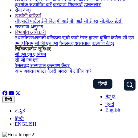
क्रमांक सत्यापित करें
करदाता शिकायतें
डाउनलोड
सेवा केंद्र
उपयोगी कड़ियां
जीएसटी पोर्टल
ई-वे बिल
पी आई बी.
आई सी ई एस
सी.बी.आई.सी
राजभाषा अनुभाग
विभागीय अधिकारी
स्थानांतरण/तैनाती
वरिष्ठता सूची
फार्म
गेस्ट हाउस बुकिंग
केसेस
सी एस
एम ए नियम
सी जी एच एस
पैनलबद्ध अस्पताल
कल्याण केंद्र
चिकित्सकीय सुविधाएं
सी एस एम ए नियम
सी जी एच एस
पैनलबद्ध अस्पताल
कल्याण केंद्र
अन्य अद्यतन
फोटो गैलरी
अंतरंग में लॉगिन करें
हिन्दी
ಕನ್ನಡ
हिन्दी
हिन्दी
English
ಕನ್ನಡ
हिन्दी
ENGLISH