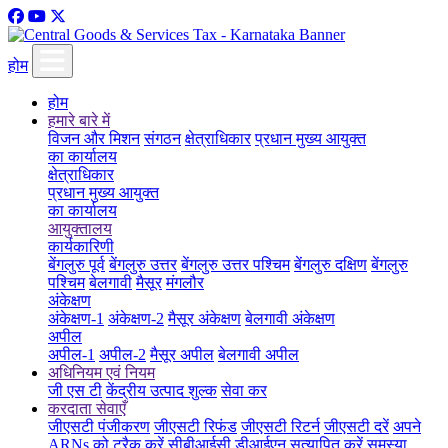
होम
होम
हमारे बारे में
विजन और मिशन
संगठन
क्षेत्राधिकार
प्रधान मुख्य आयुक्त
का कार्यालय
क्षेत्राधिकार
प्रधान मुख्य आयुक्त
का कार्यालय
आयुक्तालय
कार्यकारिणी
बेंगलुरु पूर्व
बेंगलुरु उत्तर
बेंगलुरु उत्तर पश्चिम
बेंगलुरु दक्षिण
बेंगलुरु
पश्चिम
बेलगावी
मैसूर
मंगलौर
अंकेक्षण
अंकेक्षण-1
अंकेक्षण-2
मैसूर अंकेक्षण
बेलगावी अंकेक्षण
अपील
अपील-1
अपील-2
मैसूर अपील
बेलगावी अपील
अधिनियम एवं नियम
जी एस टी
केंद्रीय उत्पाद शुल्क
सेवा कर
करदाता सेवाएँ
जीएसटी पंजीकरण
जीएसटी रिफंड
जीएसटी रिटर्न
जीएसटी दरें
अपने
ARNs को ट्रैक करें
सीबीआईसी डीआईएन सत्यापित करें
समस्या