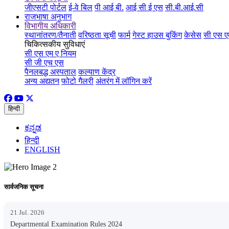
जीएसटी पोर्टल
ई-वे बिल
पी आई बी.
आई सी ई एस
सी.बी.आई.सी
राजभाषा अनुभाग
विभागीय अधिकारी
स्थानांतरण/तैनाती
वरिष्ठता सूची
फार्म
गेस्ट हाउस बुकिंग
केसेस
सी एस ए
चिकित्सकीय सुविधाएं
सी एस एम ए नियम
सी जी एच एस
पैनलबद्ध अस्पताल
कल्याण केंद्र
अन्य अद्यतन
फोटो गैलरी
अंतरंग में लॉगिन करें
हिन्दी
ಕನ್ನಡ
हिन्दी
ENGLISH
सार्वजनिक सूचना
21 Jul. 2026
Departmental Examination Rules 2024