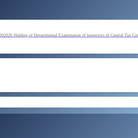
lding of Departmental Examination of Inspectors of Central Tax Cu
by SSC on the basis of result of Combined Graduate Level Examina