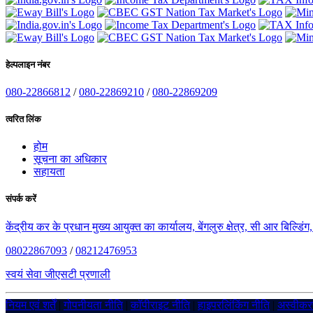
हेल्पलाइन नंबर
080-22866812
/
080-22869210
/
080-22869209
त्वरित लिंक
होम
सूचना का अधिकार
सहायता
संपर्क करें
केंद्रीय कर के प्रधान मुख्य आयुक्त का कार्यालय, बेंगलुरु क्षेत्र, सी आर बिल्डि
08022867093
/
08212476953
स्वयं सेवा जीएसटी प्रणाली
नियम एवं शर्तें
|
गोपनीयता नीति
|
कॉपीराइट नीति
|
हाइपरलिंकिंग नीति
|
अस्वीक