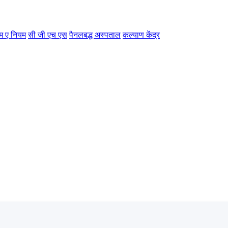
म ए नियम
सी जी एच एस
पैनलबद्ध अस्पताल
कल्याण केंद्र