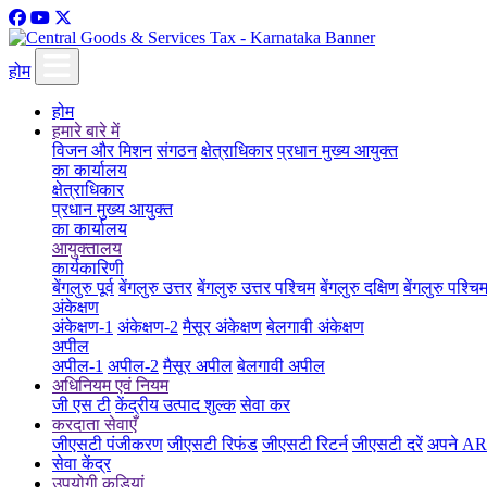
होम
होम
हमारे बारे में
विजन और मिशन
संगठन
क्षेत्राधिकार
प्रधान मुख्य आयुक्त
का कार्यालय
क्षेत्राधिकार
प्रधान मुख्य आयुक्त
का कार्यालय
आयुक्तालय
कार्यकारिणी
बेंगलुरु पूर्व
बेंगलुरु उत्तर
बेंगलुरु उत्तर पश्चिम
बेंगलुरु दक्षिण
बेंगलुरु पश्चि
अंकेक्षण
अंकेक्षण-1
अंकेक्षण-2
मैसूर अंकेक्षण
बेलगावी अंकेक्षण
अपील
अपील-1
अपील-2
मैसूर अपील
बेलगावी अपील
अधिनियम एवं नियम
जी एस टी
केंद्रीय उत्पाद शुल्क
सेवा कर
करदाता सेवाएँ
जीएसटी पंजीकरण
जीएसटी रिफंड
जीएसटी रिटर्न
जीएसटी दरें
अपने ARN
सेवा केंद्र
उपयोगी कड़ियां