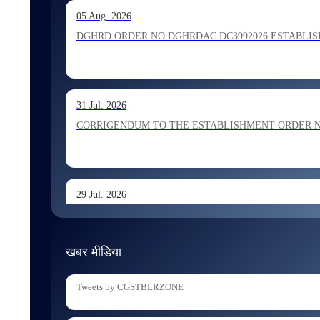
13 Jul. 2026
05 Aug. 2026
Allocation of Inspector recommended for appointment by S
DGHRD ORDER NO DGHRDAC DC3992026 ESTABLISHMENT 
13 Jul. 2026
31 Jul. 2026
Allocation of Executive Assistant recommended for appoint
CORRIGENDUM TO THE ESTABLISHMENT ORDER NO 1
29 Jul. 2026
ESTABLISHMENT ORDER NO 1962026 Transfer and Posting
खबर मीडिया
29 Jul. 2026
Tweets by CGSTBLRZONE
ESTABLISHMENT ORDER NO 1902026 Posting of Superintend