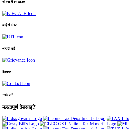
जी एस टी दर खोजक
आई सी ई गेट
आर टी आई
शिकायत
संपर्क करें
महत्वपूर्ण वेबसाइटें