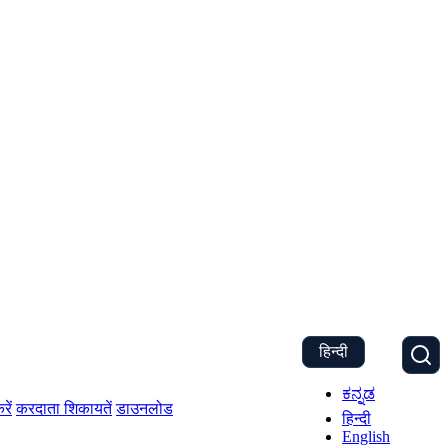
हिन्दी
ಕನ್ನಡ
रें
करदाता शिकायतें
डाउनलोड
हिन्दी
English