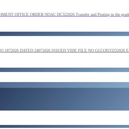
SC on the basis of result of Combined Graduate Level Examination
OFFICE ORDER NOAC DC322026 Transfer and Posting in the grade o
ment by SSC on the basis of result of CombIned Graduate Level E
872026 DATED 24072026 ISSUED VIDE FILE NO GCCOII33252026 
और लोड करें
 in the grade of Superintendent reg
ent of Bengaluru Central Tax Zone on loan basis to formations out