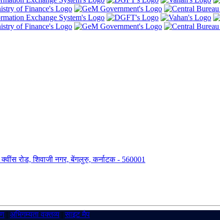
ंग, क्वींस रोड, शिवाजी नगर, बेंगलुरु, कर्नाटक - 560001
रण
|
अभिगम्यता वक्तव्य
|
साइट मैप