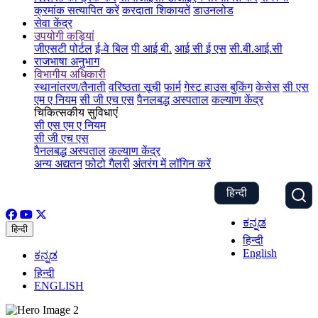
क्रमांक सत्यापित करें
करदाता शिकायतें
डाउनलोड
सेवा केंद्र
उपयोगी कड़ियां
जीएसटी पोर्टल
ई-वे बिल
पी आई बी.
आई सी ई एस
सी.बी.आई.सी
राजभाषा अनुभाग
विभागीय अधिकारी
स्थानांतरण/तैनाती
वरिष्ठता सूची
फार्म
गेस्ट हाउस बुकिंग
केसेस
सी एस
एम ए नियम
सी जी एच एस
पैनलबद्ध अस्पताल
कल्याण केंद्र
चिकित्सकीय सुविधाएं
सी एस एम ए नियम
सी जी एच एस
पैनलबद्ध अस्पताल
कल्याण केंद्र
अन्य अद्यतन
फोटो गैलरी
अंतरंग में लॉगिन करें
हिन्दी
ಕನ್ನಡ
हिन्दी
हिन्दी
English
ಕನ್ನಡ
हिन्दी
ENGLISH