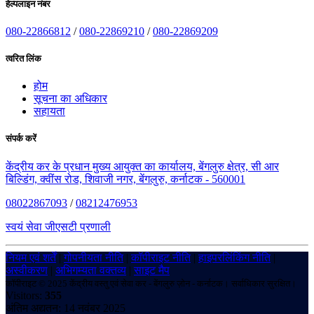
हेल्पलाइन नंबर
080-22866812
/
080-22869210
/
080-22869209
त्वरित लिंक
होम
सूचना का अधिकार
सहायता
संपर्क करें
केंद्रीय कर के प्रधान मुख्य आयुक्त का कार्यालय, बेंगलुरु क्षेत्र, सी आर
बिल्डिंग, क्वींस रोड, शिवाजी नगर, बेंगलुरु, कर्नाटक - 560001
08022867093
/
08212476953
स्वयं सेवा जीएसटी प्रणाली
नियम एवं शर्तें
|
गोपनीयता नीति
|
कॉपीराइट नीति
|
हाइपरलिंकिंग नीति
|
अस्वीकरण
|
अभिगम्यता वक्तव्य
|
साइट मैप
कॉपीराइट © 2025 केंद्रीय वस्तु एवं सेवा कर - बेंगलुरु ज़ोन - कर्नाटक। सर्वाधिकार सुरक्षित।
Visitors:
355
अंतिम अद्यतन: 14 नवंबर 2025