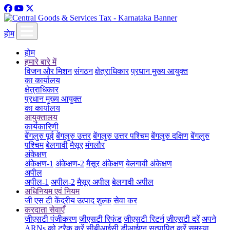
होम
होम
हमारे बारे में
विजन और मिशन
संगठन
क्षेत्राधिकार
प्रधान मुख्य आयुक्त
का कार्यालय
क्षेत्राधिकार
प्रधान मुख्य आयुक्त
का कार्यालय
आयुक्तालय
कार्यकारिणी
बेंगलुरु पूर्व
बेंगलुरु उत्तर
बेंगलुरु उत्तर पश्चिम
बेंगलुरु दक्षिण
बेंगलुरु
पश्चिम
बेलगावी
मैसूर
मंगलौर
अंकेक्षण
अंकेक्षण-1
अंकेक्षण-2
मैसूर अंकेक्षण
बेलगावी अंकेक्षण
अपील
अपील-1
अपील-2
मैसूर अपील
बेलगावी अपील
अधिनियम एवं नियम
जी एस टी
केंद्रीय उत्पाद शुल्क
सेवा कर
करदाता सेवाएँ
जीएसटी पंजीकरण
जीएसटी रिफंड
जीएसटी रिटर्न
जीएसटी दरें
अपने
ARNs को ट्रैक करें
सीबीआईसी डीआईएन सत्यापित करें
समस्या