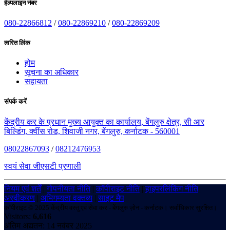
हेल्पलाइन नंबर
080-22866812
/
080-22869210
/
080-22869209
त्वरित लिंक
होम
सूचना का अधिकार
सहायता
संपर्क करें
केंद्रीय कर के प्रधान मुख्य आयुक्त का कार्यालय, बेंगलुरु क्षेत्र, सी आर
बिल्डिंग, क्वींस रोड, शिवाजी नगर, बेंगलुरु, कर्नाटक - 560001
08022867093
/
08212476953
स्वयं सेवा जीएसटी प्रणाली
नियम एवं शर्तें
|
गोपनीयता नीति
|
कॉपीराइट नीति
|
हाइपरलिंकिंग नीति
|
अस्वीकरण
|
अभिगम्यता वक्तव्य
|
साइट मैप
कॉपीराइट © 2025 केंद्रीय वस्तु एवं सेवा कर - बेंगलुरु ज़ोन - कर्नाटक। सर्वाधिकार सुरक्षित।
Visitors:
6,616
अंतिम अद्यतन: 14 नवंबर 2025