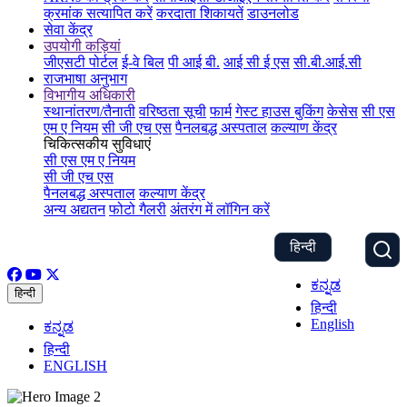
क्रमांक सत्यापित करें
करदाता शिकायतें
डाउनलोड
सेवा केंद्र
उपयोगी कड़ियां
जीएसटी पोर्टल
ई-वे बिल
पी आई बी.
आई सी ई एस
सी.बी.आई.सी
राजभाषा अनुभाग
विभागीय अधिकारी
स्थानांतरण/तैनाती
वरिष्ठता सूची
फार्म
गेस्ट हाउस बुकिंग
केसेस
सी एस
एम ए नियम
सी जी एच एस
पैनलबद्ध अस्पताल
कल्याण केंद्र
चिकित्सकीय सुविधाएं
सी एस एम ए नियम
सी जी एच एस
पैनलबद्ध अस्पताल
कल्याण केंद्र
अन्य अद्यतन
फोटो गैलरी
अंतरंग में लॉगिन करें
हिन्दी
ಕನ್ನಡ
हिन्दी
हिन्दी
English
ಕನ್ನಡ
हिन्दी
ENGLISH