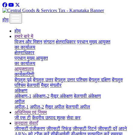
होम
होम
हमारे बारे में
विजन और मिशन
संगठन
क्षेत्राधिकार
प्रधान मुख्य आयुक्त
का कार्यालय
क्षेत्राधिकार
प्रधान मुख्य आयुक्त
का कार्यालय
आयुक्तालय
कार्यकारिणी
बेंगलुरु पूर्व
बेंगलुरु उत्तर
बेंगलुरु उत्तर पश्चिम
बेंगलुरु दक्षिण
बेंगलुरु
पश्चिम
बेलगावी
मैसूर
मंगलौर
अंकेक्षण
अंकेक्षण-1
अंकेक्षण-2
मैसूर अंकेक्षण
बेलगावी अंकेक्षण
अपील
अपील-1
अपील-2
मैसूर अपील
बेलगावी अपील
अधिनियम एवं नियम
जी एस टी
केंद्रीय उत्पाद शुल्क
सेवा कर
करदाता सेवाएँ
जीएसटी पंजीकरण
जीएसटी रिफंड
जीएसटी रिटर्न
जीएसटी दरें
अपने
ARNs को ट्रैक करें
सीबीआईसी डीआईएन सत्यापित करें
समस्या