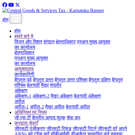
होम
होम
हमारे बारे में
विजन और मिशन
संगठन
क्षेत्राधिकार
प्रधान मुख्य आयुक्त
का कार्यालय
क्षेत्राधिकार
प्रधान मुख्य आयुक्त
का कार्यालय
आयुक्तालय
कार्यकारिणी
बेंगलुरु पूर्व
बेंगलुरु उत्तर
बेंगलुरु उत्तर पश्चिम
बेंगलुरु दक्षिण
बेंगलुरु
पश्चिम
बेलगावी
मैसूर
मंगलौर
अंकेक्षण
अंकेक्षण-1
अंकेक्षण-2
मैसूर अंकेक्षण
बेलगावी अंकेक्षण
अपील
अपील-1
अपील-2
मैसूर अपील
बेलगावी अपील
अधिनियम एवं नियम
जी एस टी
केंद्रीय उत्पाद शुल्क
सेवा कर
करदाता सेवाएँ
जीएसटी पंजीकरण
जीएसटी रिफंड
जीएसटी रिटर्न
जीएसटी दरें
अपने
ARNs को ट्रैक करें
सीबीआईसी डीआईएन सत्यापित करें
समस्या