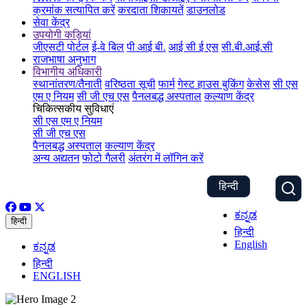
क्रमांक सत्यापित करें
करदाता शिकायतें
डाउनलोड
सेवा केंद्र
उपयोगी कड़ियां
जीएसटी पोर्टल
ई-वे बिल
पी आई बी.
आई सी ई एस
सी.बी.आई.सी
राजभाषा अनुभाग
विभागीय अधिकारी
स्थानांतरण/तैनाती
वरिष्ठता सूची
फार्म
गेस्ट हाउस बुकिंग
केसेस
सी एस
एम ए नियम
सी जी एच एस
पैनलबद्ध अस्पताल
कल्याण केंद्र
चिकित्सकीय सुविधाएं
सी एस एम ए नियम
सी जी एच एस
पैनलबद्ध अस्पताल
कल्याण केंद्र
अन्य अद्यतन
फोटो गैलरी
अंतरंग में लॉगिन करें
हिन्दी
ಕನ್ನಡ
हिन्दी
हिन्दी
English
ಕನ್ನಡ
हिन्दी
ENGLISH