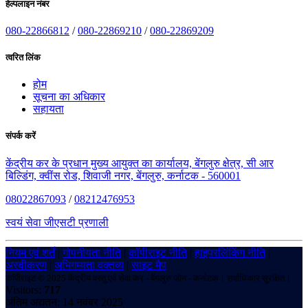
हेल्पलाइन नंबर
080-22866812
/
080-22869210
/
080-22869209
त्वरित लिंक
होम
सूचना का अधिकार
सहायता
संपर्क करें
केंद्रीय कर के प्रधान मुख्य आयुक्त का कार्यालय, बेंगलुरु क्षेत्र, सी आर
बिल्डिंग, क्वींस रोड, शिवाजी नगर, बेंगलुरु, कर्नाटक - 560001
08022867093
/
08212476953
स्वयं सेवा जीएसटी प्रणाली
नियम एवं शर्तें
|
गोपनीयता नीति
|
कॉपीराइट नीति
|
हाइपरलिंकिंग नीति
|
अस्वीकरण
|
अभिगम्यता वक्तव्य
|
साइट मैप
कॉपीराइट © 2025 केंद्रीय वस्तु एवं सेवा कर - बेंगलुरु ज़ोन - कर्नाटक। सर्वाधिकार सुरक्षित।
Visitors:
717
अंतिम अद्यतन: 14 नवंबर 2025