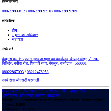
हेल्पलाइन नंबर
080-22866812
/
080-22869210
/
080-22869209
त्वरित लिंक
होम
सूचना का अधिकार
सहायता
संपर्क करें
केंद्रीय कर के प्रधान मुख्य आयुक्त का कार्यालय, बेंगलुरु क्षेत्र, सी आर
बिल्डिंग, क्वींस रोड, शिवाजी नगर, बेंगलुरु, कर्नाटक - 560001
08022867093
/
08212476953
स्वयं सेवा जीएसटी प्रणाली
नियम एवं शर्तें
|
गोपनीयता नीति
|
कॉपीराइट नीति
|
हाइपरलिंकिंग नीति
|
अस्वीकरण
|
अभिगम्यता वक्तव्य
|
साइट मैप
कॉपीराइट © 2025 केंद्रीय वस्तु एवं सेवा कर - बेंगलुरु ज़ोन - कर्नाटक। सर्वाधिकार सुरक्षित।
Visitors:
8,666
अंतिम अद्यतन: 14 नवंबर 2025