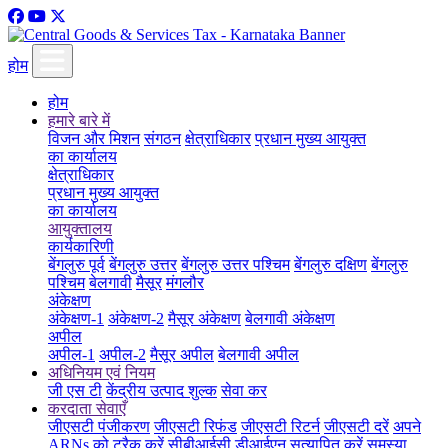
होम
होम
हमारे बारे में
विजन और मिशन
संगठन
क्षेत्राधिकार
प्रधान मुख्य आयुक्त
का कार्यालय
क्षेत्राधिकार
प्रधान मुख्य आयुक्त
का कार्यालय
आयुक्तालय
कार्यकारिणी
बेंगलुरु पूर्व
बेंगलुरु उत्तर
बेंगलुरु उत्तर पश्चिम
बेंगलुरु दक्षिण
बेंगलुरु
पश्चिम
बेलगावी
मैसूर
मंगलौर
अंकेक्षण
अंकेक्षण-1
अंकेक्षण-2
मैसूर अंकेक्षण
बेलगावी अंकेक्षण
अपील
अपील-1
अपील-2
मैसूर अपील
बेलगावी अपील
अधिनियम एवं नियम
जी एस टी
केंद्रीय उत्पाद शुल्क
सेवा कर
करदाता सेवाएँ
जीएसटी पंजीकरण
जीएसटी रिफंड
जीएसटी रिटर्न
जीएसटी दरें
अपने
ARNs को ट्रैक करें
सीबीआईसी डीआईएन सत्यापित करें
समस्या