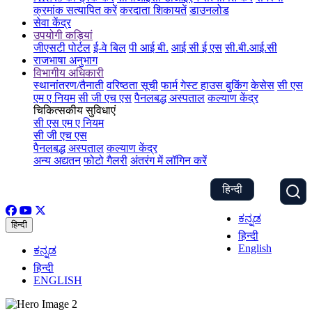
क्रमांक सत्यापित करें
करदाता शिकायतें
डाउनलोड
सेवा केंद्र
उपयोगी कड़ियां
जीएसटी पोर्टल
ई-वे बिल
पी आई बी.
आई सी ई एस
सी.बी.आई.सी
राजभाषा अनुभाग
विभागीय अधिकारी
स्थानांतरण/तैनाती
वरिष्ठता सूची
फार्म
गेस्ट हाउस बुकिंग
केसेस
सी एस
एम ए नियम
सी जी एच एस
पैनलबद्ध अस्पताल
कल्याण केंद्र
चिकित्सकीय सुविधाएं
सी एस एम ए नियम
सी जी एच एस
पैनलबद्ध अस्पताल
कल्याण केंद्र
अन्य अद्यतन
फोटो गैलरी
अंतरंग में लॉगिन करें
हिन्दी
ಕನ್ನಡ
हिन्दी
हिन्दी
English
ಕನ್ನಡ
हिन्दी
ENGLISH