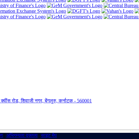
ंग, क्वींस रोड, शिवाजी नगर, बेंगलुरु, कर्नाटक - 560001
रण
|
अभिगम्यता वक्तव्य
|
साइट मैप