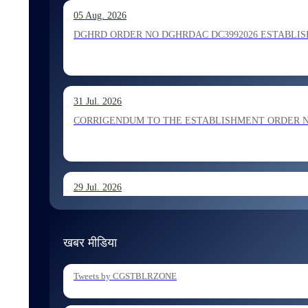
13 Jul. 2026
05 Aug. 2026
Allocation of Inspector recommended for appointment by S
DGHRD ORDER NO DGHRDAC DC3992026 ESTABLISHMENT 
13 Jul. 2026
31 Jul. 2026
Allocation of Executive Assistant recommended for appoint
CORRIGENDUM TO THE ESTABLISHMENT ORDER NO 1
29 Jul. 2026
ESTABLISHMENT ORDER NO 1962026 Transfer and Posting
खबर मीडिया
29 Jul. 2026
Tweets by CGSTBLRZONE
ESTABLISHMENT ORDER NO 1902026 Posting of Superintend