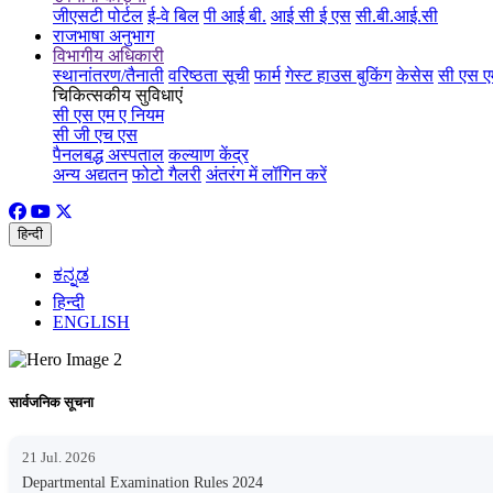
जीएसटी पोर्टल
ई-वे बिल
पी आई बी.
आई सी ई एस
सी.बी.आई.सी
राजभाषा अनुभाग
विभागीय अधिकारी
स्थानांतरण/तैनाती
वरिष्ठता सूची
फार्म
गेस्ट हाउस बुकिंग
केसेस
सी एस ए
चिकित्सकीय सुविधाएं
सी एस एम ए नियम
सी जी एच एस
पैनलबद्ध अस्पताल
कल्याण केंद्र
अन्य अद्यतन
फोटो गैलरी
अंतरंग में लॉगिन करें
हिन्दी
ಕನ್ನಡ
हिन्दी
ENGLISH
सार्वजनिक सूचना
21 Jul. 2026
Departmental Examination Rules 2024