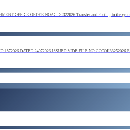
SC on the basis of result of Combined Graduate Level Examination
OFFICE ORDER NOAC DC322026 Transfer and Posting in the grade o
ment by SSC on the basis of result of CombIned Graduate Level E
872026 DATED 24072026 ISSUED VIDE FILE NO GCCOII33252026 
और लोड करें
 in the grade of Superintendent reg
ent of Bengaluru Central Tax Zone on loan basis to formations out