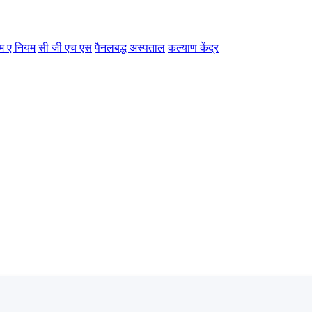
म ए नियम
सी जी एच एस
पैनलबद्ध अस्पताल
कल्याण केंद्र