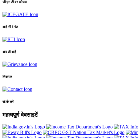
जी एस टी दर खोजक
आई सी ई गेट
आर टी आई
शिकायत
संपर्क करें
महत्वपूर्ण वेबसाइटें