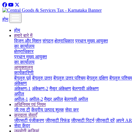
होम
होम
हमारे बारे में
विजन और मिशन
संगठन
क्षेत्राधिकार
प्रधान मुख्य आयुक्त
का कार्यालय
क्षेत्राधिकार
प्रधान मुख्य आयुक्त
का कार्यालय
आयुक्तालय
कार्यकारिणी
बेंगलुरु पूर्व
बेंगलुरु उत्तर
बेंगलुरु उत्तर पश्चिम
बेंगलुरु दक्षिण
बेंगलुरु पश्चि
अंकेक्षण
अंकेक्षण-1
अंकेक्षण-2
मैसूर अंकेक्षण
बेलगावी अंकेक्षण
अपील
अपील-1
अपील-2
मैसूर अपील
बेलगावी अपील
अधिनियम एवं नियम
जी एस टी
केंद्रीय उत्पाद शुल्क
सेवा कर
करदाता सेवाएँ
जीएसटी पंजीकरण
जीएसटी रिफंड
जीएसटी रिटर्न
जीएसटी दरें
अपने ARN
सेवा केंद्र
उपयोगी कड़ियां