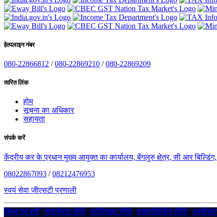
हेल्पलाइन नंबर
080-22866812
/
080-22869210
/
080-22869209
त्वरित लिंक
होम
सूचना का अधिकार
सहायता
संपर्क करें
केंद्रीय कर के प्रधान मुख्य आयुक्त का कार्यालय, बेंगलुरु क्षेत्र, सी आर बिल्डि
08022867093
/
08212476953
स्वयं सेवा जीएसटी प्रणाली
नियम एवं शर्तें
|
गोपनीयता नीति
|
कॉपीराइट नीति
|
हाइपरलिंकिंग नीति
|
अस्वीक