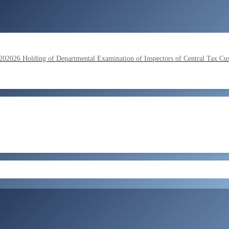
lding of Departmental Examination of Inspectors of Central Tax Cu
by SSC on the basis of result of Combined Graduate Level Examina