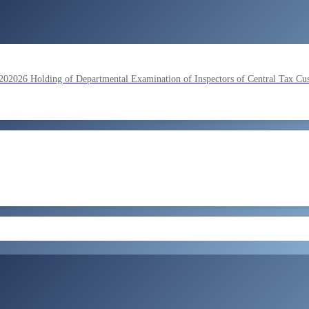
lding of Departmental Examination of Inspectors of Central Tax Cu
by SSC on the basis of result of Combined Graduate Level Examina