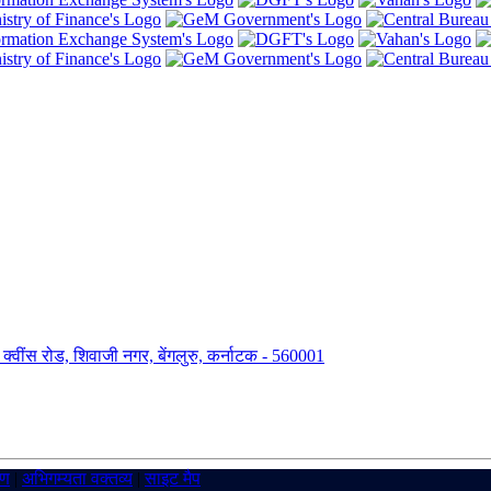
ंग, क्वींस रोड, शिवाजी नगर, बेंगलुरु, कर्नाटक - 560001
रण
|
अभिगम्यता वक्तव्य
|
साइट मैप