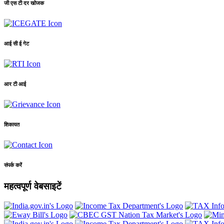
जी एस टी दर खोजक
आई सी ई गेट
आर टी आई
शिकायत
संपर्क करें
महत्वपूर्ण वेबसाइटें