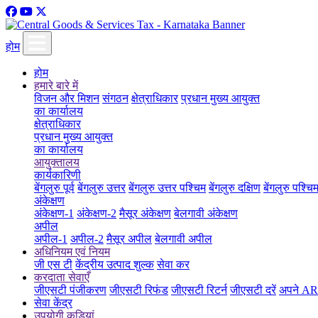
होम
होम
हमारे बारे में
विजन और मिशन
संगठन
क्षेत्राधिकार
प्रधान मुख्य आयुक्त
का कार्यालय
क्षेत्राधिकार
प्रधान मुख्य आयुक्त
का कार्यालय
आयुक्तालय
कार्यकारिणी
बेंगलुरु पूर्व
बेंगलुरु उत्तर
बेंगलुरु उत्तर पश्चिम
बेंगलुरु दक्षिण
बेंगलुरु पश्चि
अंकेक्षण
अंकेक्षण-1
अंकेक्षण-2
मैसूर अंकेक्षण
बेलगावी अंकेक्षण
अपील
अपील-1
अपील-2
मैसूर अपील
बेलगावी अपील
अधिनियम एवं नियम
जी एस टी
केंद्रीय उत्पाद शुल्क
सेवा कर
करदाता सेवाएँ
जीएसटी पंजीकरण
जीएसटी रिफंड
जीएसटी रिटर्न
जीएसटी दरें
अपने ARN
सेवा केंद्र
उपयोगी कड़ियां