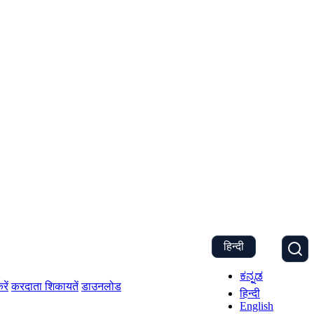
हिन्दी
ಕನ್ನಡ
रें
करदाता शिकायतें
डाउनलोड
हिन्दी
English