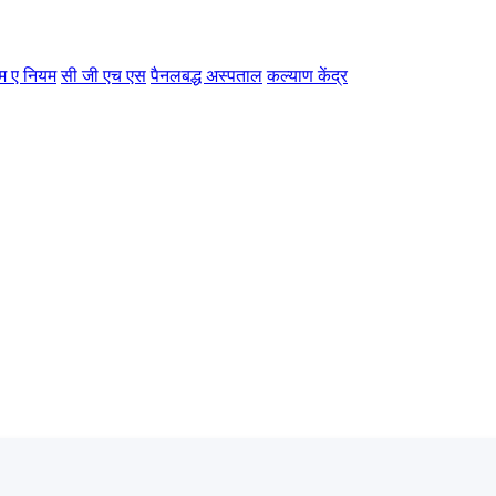
म ए नियम
सी जी एच एस
पैनलबद्ध अस्पताल
कल्याण केंद्र