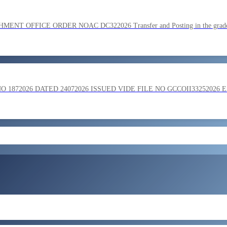
SC on the basis of result of Combined Graduate Level Examination
OFFICE ORDER NOAC DC322026 Transfer and Posting in the grade o
ment by SSC on the basis of result of CombIned Graduate Level E
872026 DATED 24072026 ISSUED VIDE FILE NO GCCOII33252026 
और लोड करें
 in the grade of Superintendent reg
ent of Bengaluru Central Tax Zone on loan basis to formations out