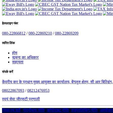
हेल्पलाइन नंबर
080-22866812
/
080-22869210
/
080-22869209
त्वरित लिंक
होम
सूचना का अधिकार
सहायता
संपर्क करें
केंद्रीय कर के प्रधान मुख्य आयुक्त का कार्यालय, बेंगलुरु क्षेत्र, सी आर बिल्डि
08022867093
/
08212476953
स्वयं सेवा जीएसटी प्रणाली
नियम एवं शर्तें
|
गोपनीयता नीति
|
कॉपीराइट नीति
|
हाइपरलिंकिंग नीति
|
अस्वीक