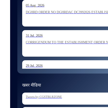
13 Jul. 2026
05 Aug. 2026
Allocation of Inspector recommended for appointment by S
DGHRD ORDER NO DGHRDAC DC3992026 ESTABLISHMENT 
13 Jul. 2026
31 Jul. 2026
Allocation of Executive Assistant recommended for appoint
CORRIGENDUM TO THE ESTABLISHMENT ORDER NO 1
29 Jul. 2026
ESTABLISHMENT ORDER NO 1962026 Transfer and Posting
खबर मीडिया
29 Jul. 2026
Tweets by CGSTBLRZONE
ESTABLISHMENT ORDER NO 1902026 Posting of Superintend