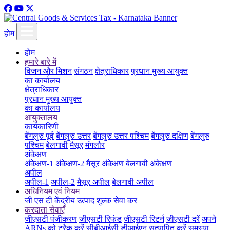
होम
होम
हमारे बारे में
विजन और मिशन
संगठन
क्षेत्राधिकार
प्रधान मुख्य आयुक्त
का कार्यालय
क्षेत्राधिकार
प्रधान मुख्य आयुक्त
का कार्यालय
आयुक्तालय
कार्यकारिणी
बेंगलुरु पूर्व
बेंगलुरु उत्तर
बेंगलुरु उत्तर पश्चिम
बेंगलुरु दक्षिण
बेंगलुरु
पश्चिम
बेलगावी
मैसूर
मंगलौर
अंकेक्षण
अंकेक्षण-1
अंकेक्षण-2
मैसूर अंकेक्षण
बेलगावी अंकेक्षण
अपील
अपील-1
अपील-2
मैसूर अपील
बेलगावी अपील
अधिनियम एवं नियम
जी एस टी
केंद्रीय उत्पाद शुल्क
सेवा कर
करदाता सेवाएँ
जीएसटी पंजीकरण
जीएसटी रिफंड
जीएसटी रिटर्न
जीएसटी दरें
अपने
ARNs को ट्रैक करें
सीबीआईसी डीआईएन सत्यापित करें
समस्या