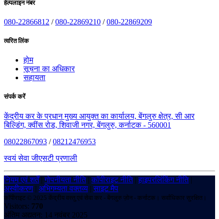
हेल्पलाइन नंबर
080-22866812
/
080-22869210
/
080-22869209
त्वरित लिंक
होम
सूचना का अधिकार
सहायता
संपर्क करें
केंद्रीय कर के प्रधान मुख्य आयुक्त का कार्यालय, बेंगलुरु क्षेत्र, सी आर
बिल्डिंग, क्वींस रोड, शिवाजी नगर, बेंगलुरु, कर्नाटक - 560001
08022867093
/
08212476953
स्वयं सेवा जीएसटी प्रणाली
नियम एवं शर्तें
|
गोपनीयता नीति
|
कॉपीराइट नीति
|
हाइपरलिंकिंग नीति
|
अस्वीकरण
|
अभिगम्यता वक्तव्य
|
साइट मैप
कॉपीराइट © 2025 केंद्रीय वस्तु एवं सेवा कर - बेंगलुरु ज़ोन - कर्नाटक। सर्वाधिकार सुरक्षित।
Visitors:
770
अंतिम अद्यतन: 14 नवंबर 2025