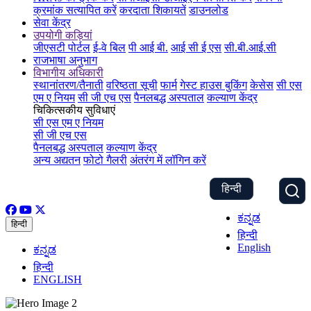
क्रमांक सत्यापित करें
करदाता शिकायतें
डाउनलोड
सेवा केंद्र
उपयोगी कड़ियां
जीएसटी पोर्टल
ई-वे बिल
पी आई बी.
आई सी ई एस
सी.बी.आई.सी
राजभाषा अनुभाग
विभागीय अधिकारी
स्थानांतरण/तैनाती
वरिष्ठता सूची
फार्म
गेस्ट हाउस बुकिंग
केसेस
सी एस
एम ए नियम
सी जी एच एस
पैनलबद्ध अस्पताल
कल्याण केंद्र
चिकित्सकीय सुविधाएं
सी एस एम ए नियम
सी जी एच एस
पैनलबद्ध अस्पताल
कल्याण केंद्र
अन्य अद्यतन
फोटो गैलरी
अंतरंग में लॉगिन करें
हिन्दी
ಕನ್ನಡ
हिन्दी
हिन्दी
English
ಕನ್ನಡ
हिन्दी
ENGLISH